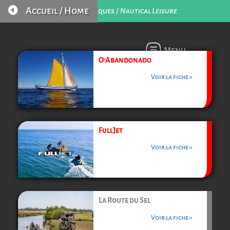

Accueil / Home
Loisirs Nautiques /
Nautical Leisure
Menu
O’Abandonado
Voir la fiche »
FullJet
Voir la fiche »
La Route du Sel
Voir la fiche »