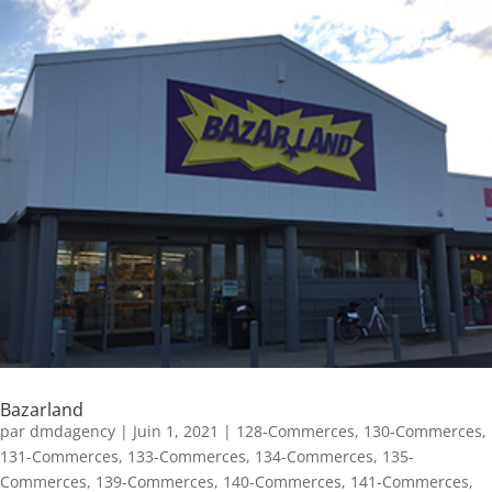
Bazarland
par
dmdagency
|
Juin 1, 2021
|
128-Commerces
,
130-Commerces
,
131-Commerces
,
133-Commerces
,
134-Commerces
,
135-
Commerces
,
139-Commerces
,
140-Commerces
,
141-Commerces
,