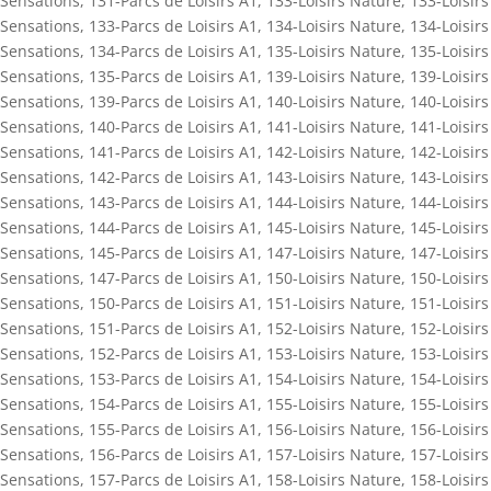
Sensations
,
131-Parcs de Loisirs A1
,
133-Loisirs Nature
,
133-Loisirs
Sensations
,
133-Parcs de Loisirs A1
,
134-Loisirs Nature
,
134-Loisirs
Sensations
,
134-Parcs de Loisirs A1
,
135-Loisirs Nature
,
135-Loisirs
Sensations
,
135-Parcs de Loisirs A1
,
139-Loisirs Nature
,
139-Loisirs
Sensations
,
139-Parcs de Loisirs A1
,
140-Loisirs Nature
,
140-Loisirs
Sensations
,
140-Parcs de Loisirs A1
,
141-Loisirs Nature
,
141-Loisirs
Sensations
,
141-Parcs de Loisirs A1
,
142-Loisirs Nature
,
142-Loisirs
Sensations
,
142-Parcs de Loisirs A1
,
143-Loisirs Nature
,
143-Loisirs
Sensations
,
143-Parcs de Loisirs A1
,
144-Loisirs Nature
,
144-Loisirs
Sensations
,
144-Parcs de Loisirs A1
,
145-Loisirs Nature
,
145-Loisirs
Sensations
,
145-Parcs de Loisirs A1
,
147-Loisirs Nature
,
147-Loisirs
Sensations
,
147-Parcs de Loisirs A1
,
150-Loisirs Nature
,
150-Loisirs
Sensations
,
150-Parcs de Loisirs A1
,
151-Loisirs Nature
,
151-Loisirs
Sensations
,
151-Parcs de Loisirs A1
,
152-Loisirs Nature
,
152-Loisirs
Sensations
,
152-Parcs de Loisirs A1
,
153-Loisirs Nature
,
153-Loisirs
Sensations
,
153-Parcs de Loisirs A1
,
154-Loisirs Nature
,
154-Loisirs
Sensations
,
154-Parcs de Loisirs A1
,
155-Loisirs Nature
,
155-Loisirs
Sensations
,
155-Parcs de Loisirs A1
,
156-Loisirs Nature
,
156-Loisirs
Sensations
,
156-Parcs de Loisirs A1
,
157-Loisirs Nature
,
157-Loisirs
Sensations
,
157-Parcs de Loisirs A1
,
158-Loisirs Nature
,
158-Loisirs