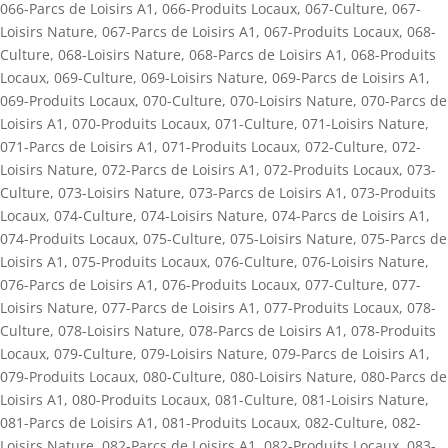
066-Parcs de Loisirs A1
,
066-Produits Locaux
,
067-Culture
,
067-
Loisirs Nature
,
067-Parcs de Loisirs A1
,
067-Produits Locaux
,
068-
Culture
,
068-Loisirs Nature
,
068-Parcs de Loisirs A1
,
068-Produits
Locaux
,
069-Culture
,
069-Loisirs Nature
,
069-Parcs de Loisirs A1
,
069-Produits Locaux
,
070-Culture
,
070-Loisirs Nature
,
070-Parcs de
Loisirs A1
,
070-Produits Locaux
,
071-Culture
,
071-Loisirs Nature
,
071-Parcs de Loisirs A1
,
071-Produits Locaux
,
072-Culture
,
072-
Loisirs Nature
,
072-Parcs de Loisirs A1
,
072-Produits Locaux
,
073-
Culture
,
073-Loisirs Nature
,
073-Parcs de Loisirs A1
,
073-Produits
Locaux
,
074-Culture
,
074-Loisirs Nature
,
074-Parcs de Loisirs A1
,
074-Produits Locaux
,
075-Culture
,
075-Loisirs Nature
,
075-Parcs de
Loisirs A1
,
075-Produits Locaux
,
076-Culture
,
076-Loisirs Nature
,
076-Parcs de Loisirs A1
,
076-Produits Locaux
,
077-Culture
,
077-
Loisirs Nature
,
077-Parcs de Loisirs A1
,
077-Produits Locaux
,
078-
Culture
,
078-Loisirs Nature
,
078-Parcs de Loisirs A1
,
078-Produits
Locaux
,
079-Culture
,
079-Loisirs Nature
,
079-Parcs de Loisirs A1
,
079-Produits Locaux
,
080-Culture
,
080-Loisirs Nature
,
080-Parcs de
Loisirs A1
,
080-Produits Locaux
,
081-Culture
,
081-Loisirs Nature
,
081-Parcs de Loisirs A1
,
081-Produits Locaux
,
082-Culture
,
082-
Loisirs Nature
,
082-Parcs de Loisirs A1
,
082-Produits Locaux
,
083-