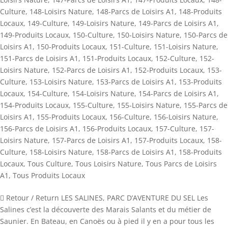
Culture
,
148-Loisirs Nature
,
148-Parcs de Loisirs A1
,
148-Produits
Locaux
,
149-Culture
,
149-Loisirs Nature
,
149-Parcs de Loisirs A1
,
149-Produits Locaux
,
150-Culture
,
150-Loisirs Nature
,
150-Parcs de
Loisirs A1
,
150-Produits Locaux
,
151-Culture
,
151-Loisirs Nature
,
151-Parcs de Loisirs A1
,
151-Produits Locaux
,
152-Culture
,
152-
Loisirs Nature
,
152-Parcs de Loisirs A1
,
152-Produits Locaux
,
153-
Culture
,
153-Loisirs Nature
,
153-Parcs de Loisirs A1
,
153-Produits
Locaux
,
154-Culture
,
154-Loisirs Nature
,
154-Parcs de Loisirs A1
,
154-Produits Locaux
,
155-Culture
,
155-Loisirs Nature
,
155-Parcs de
Loisirs A1
,
155-Produits Locaux
,
156-Culture
,
156-Loisirs Nature
,
156-Parcs de Loisirs A1
,
156-Produits Locaux
,
157-Culture
,
157-
Loisirs Nature
,
157-Parcs de Loisirs A1
,
157-Produits Locaux
,
158-
Culture
,
158-Loisirs Nature
,
158-Parcs de Loisirs A1
,
158-Produits
Locaux
,
Tous Culture
,
Tous Loisirs Nature
,
Tous Parcs de Loisirs
A1
,
Tous Produits Locaux
 Retour / Return LES SALINES, PARC D’AVENTURE DU SEL Les
Salines c’est la découverte des Marais Salants et du métier de
Saunier. En Bateau, en Canoës ou à pied il y en a pour tous les