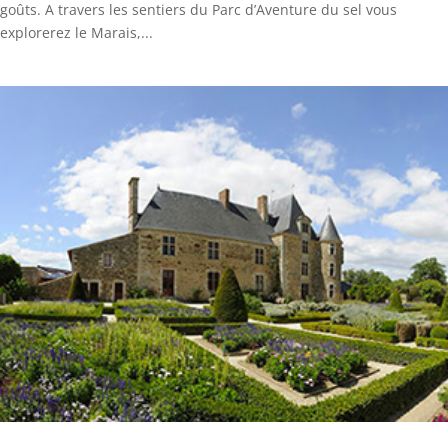
goûts. A travers les sentiers du Parc d’Aventure du sel vous
explorerez le Marais,...