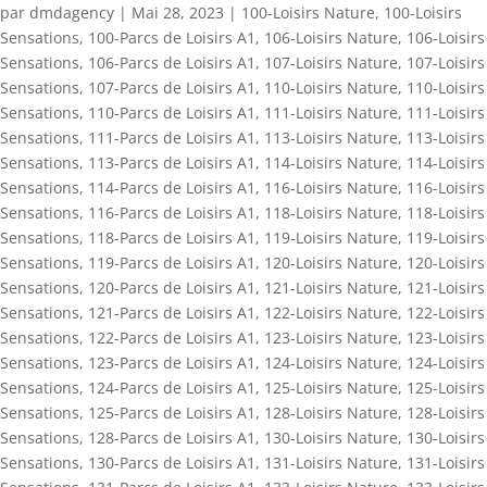
par
dmdagency
|
Mai 28, 2023
|
100-Loisirs Nature
,
100-Loisirs
Sensations
,
100-Parcs de Loisirs A1
,
106-Loisirs Nature
,
106-Loisirs
Sensations
,
106-Parcs de Loisirs A1
,
107-Loisirs Nature
,
107-Loisirs
Sensations
,
107-Parcs de Loisirs A1
,
110-Loisirs Nature
,
110-Loisirs
Sensations
,
110-Parcs de Loisirs A1
,
111-Loisirs Nature
,
111-Loisirs
Sensations
,
111-Parcs de Loisirs A1
,
113-Loisirs Nature
,
113-Loisirs
Sensations
,
113-Parcs de Loisirs A1
,
114-Loisirs Nature
,
114-Loisirs
Sensations
,
114-Parcs de Loisirs A1
,
116-Loisirs Nature
,
116-Loisirs
Sensations
,
116-Parcs de Loisirs A1
,
118-Loisirs Nature
,
118-Loisirs
Sensations
,
118-Parcs de Loisirs A1
,
119-Loisirs Nature
,
119-Loisirs
Sensations
,
119-Parcs de Loisirs A1
,
120-Loisirs Nature
,
120-Loisirs
Sensations
,
120-Parcs de Loisirs A1
,
121-Loisirs Nature
,
121-Loisirs
Sensations
,
121-Parcs de Loisirs A1
,
122-Loisirs Nature
,
122-Loisirs
Sensations
,
122-Parcs de Loisirs A1
,
123-Loisirs Nature
,
123-Loisirs
Sensations
,
123-Parcs de Loisirs A1
,
124-Loisirs Nature
,
124-Loisirs
Sensations
,
124-Parcs de Loisirs A1
,
125-Loisirs Nature
,
125-Loisirs
Sensations
,
125-Parcs de Loisirs A1
,
128-Loisirs Nature
,
128-Loisirs
Sensations
,
128-Parcs de Loisirs A1
,
130-Loisirs Nature
,
130-Loisirs
Sensations
,
130-Parcs de Loisirs A1
,
131-Loisirs Nature
,
131-Loisirs