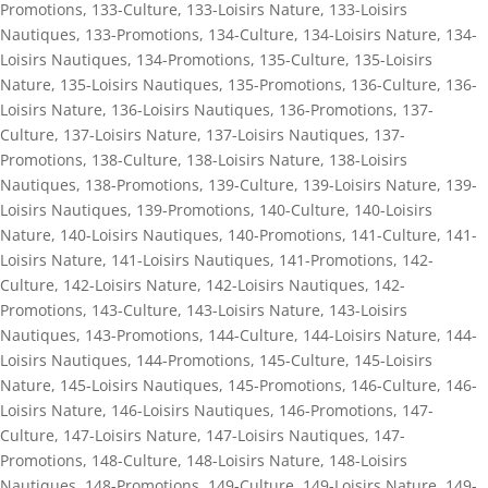
Promotions
,
133-Culture
,
133-Loisirs Nature
,
133-Loisirs
Nautiques
,
133-Promotions
,
134-Culture
,
134-Loisirs Nature
,
134-
Loisirs Nautiques
,
134-Promotions
,
135-Culture
,
135-Loisirs
Nature
,
135-Loisirs Nautiques
,
135-Promotions
,
136-Culture
,
136-
Loisirs Nature
,
136-Loisirs Nautiques
,
136-Promotions
,
137-
Culture
,
137-Loisirs Nature
,
137-Loisirs Nautiques
,
137-
Promotions
,
138-Culture
,
138-Loisirs Nature
,
138-Loisirs
Nautiques
,
138-Promotions
,
139-Culture
,
139-Loisirs Nature
,
139-
Loisirs Nautiques
,
139-Promotions
,
140-Culture
,
140-Loisirs
Nature
,
140-Loisirs Nautiques
,
140-Promotions
,
141-Culture
,
141-
Loisirs Nature
,
141-Loisirs Nautiques
,
141-Promotions
,
142-
Culture
,
142-Loisirs Nature
,
142-Loisirs Nautiques
,
142-
Promotions
,
143-Culture
,
143-Loisirs Nature
,
143-Loisirs
Nautiques
,
143-Promotions
,
144-Culture
,
144-Loisirs Nature
,
144-
Loisirs Nautiques
,
144-Promotions
,
145-Culture
,
145-Loisirs
Nature
,
145-Loisirs Nautiques
,
145-Promotions
,
146-Culture
,
146-
Loisirs Nature
,
146-Loisirs Nautiques
,
146-Promotions
,
147-
Culture
,
147-Loisirs Nature
,
147-Loisirs Nautiques
,
147-
Promotions
,
148-Culture
,
148-Loisirs Nature
,
148-Loisirs
Nautiques
,
148-Promotions
,
149-Culture
,
149-Loisirs Nature
,
149-