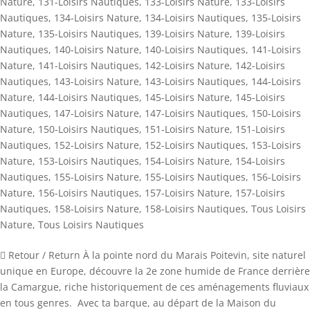
Nature
,
131-Loisirs Nautiques
,
133-Loisirs Nature
,
133-Loisirs
Nautiques
,
134-Loisirs Nature
,
134-Loisirs Nautiques
,
135-Loisirs
Nature
,
135-Loisirs Nautiques
,
139-Loisirs Nature
,
139-Loisirs
Nautiques
,
140-Loisirs Nature
,
140-Loisirs Nautiques
,
141-Loisirs
Nature
,
141-Loisirs Nautiques
,
142-Loisirs Nature
,
142-Loisirs
Nautiques
,
143-Loisirs Nature
,
143-Loisirs Nautiques
,
144-Loisirs
Nature
,
144-Loisirs Nautiques
,
145-Loisirs Nature
,
145-Loisirs
Nautiques
,
147-Loisirs Nature
,
147-Loisirs Nautiques
,
150-Loisirs
Nature
,
150-Loisirs Nautiques
,
151-Loisirs Nature
,
151-Loisirs
Nautiques
,
152-Loisirs Nature
,
152-Loisirs Nautiques
,
153-Loisirs
Nature
,
153-Loisirs Nautiques
,
154-Loisirs Nature
,
154-Loisirs
Nautiques
,
155-Loisirs Nature
,
155-Loisirs Nautiques
,
156-Loisirs
Nature
,
156-Loisirs Nautiques
,
157-Loisirs Nature
,
157-Loisirs
Nautiques
,
158-Loisirs Nature
,
158-Loisirs Nautiques
,
Tous Loisirs
Nature
,
Tous Loisirs Nautiques
 Retour / Return À la pointe nord du Marais Poitevin, site naturel
unique en Europe, découvre la 2e zone humide de France derrière
la Camargue, riche historiquement de ces aménagements fluviaux
en tous genres. Avec ta barque, au départ de la Maison du