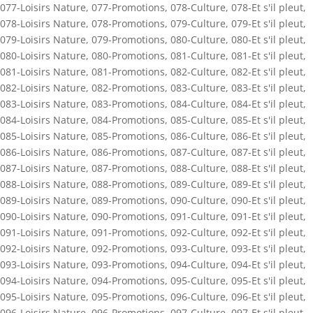
077-Loisirs Nature
,
077-Promotions
,
078-Culture
,
078-Et s'il pleut
,
078-Loisirs Nature
,
078-Promotions
,
079-Culture
,
079-Et s'il pleut
,
079-Loisirs Nature
,
079-Promotions
,
080-Culture
,
080-Et s'il pleut
,
080-Loisirs Nature
,
080-Promotions
,
081-Culture
,
081-Et s'il pleut
,
081-Loisirs Nature
,
081-Promotions
,
082-Culture
,
082-Et s'il pleut
,
082-Loisirs Nature
,
082-Promotions
,
083-Culture
,
083-Et s'il pleut
,
083-Loisirs Nature
,
083-Promotions
,
084-Culture
,
084-Et s'il pleut
,
084-Loisirs Nature
,
084-Promotions
,
085-Culture
,
085-Et s'il pleut
,
085-Loisirs Nature
,
085-Promotions
,
086-Culture
,
086-Et s'il pleut
,
086-Loisirs Nature
,
086-Promotions
,
087-Culture
,
087-Et s'il pleut
,
087-Loisirs Nature
,
087-Promotions
,
088-Culture
,
088-Et s'il pleut
,
088-Loisirs Nature
,
088-Promotions
,
089-Culture
,
089-Et s'il pleut
,
089-Loisirs Nature
,
089-Promotions
,
090-Culture
,
090-Et s'il pleut
,
090-Loisirs Nature
,
090-Promotions
,
091-Culture
,
091-Et s'il pleut
,
091-Loisirs Nature
,
091-Promotions
,
092-Culture
,
092-Et s'il pleut
,
092-Loisirs Nature
,
092-Promotions
,
093-Culture
,
093-Et s'il pleut
,
093-Loisirs Nature
,
093-Promotions
,
094-Culture
,
094-Et s'il pleut
,
094-Loisirs Nature
,
094-Promotions
,
095-Culture
,
095-Et s'il pleut
,
095-Loisirs Nature
,
095-Promotions
,
096-Culture
,
096-Et s'il pleut
,
096-Loisirs Nature
,
096-Promotions
,
097-Culture
,
097-Et s'il pleut
,