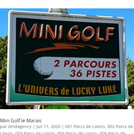
Mini Golf le Marais
par
dmdagency
|
Juil 11, 2020
|
001-Parcs de Loisirs
,
002-Parcs de
Loisirs
,
003-Parcs de Loisirs
,
004-Parcs de Loisirs
,
005-Parcs de