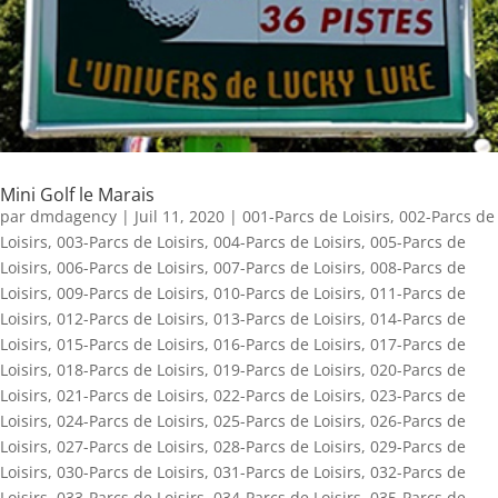
Mini Golf le Marais
par
dmdagency
|
Juil 11, 2020
|
001-Parcs de Loisirs
,
002-Parcs de
Loisirs
,
003-Parcs de Loisirs
,
004-Parcs de Loisirs
,
005-Parcs de
Loisirs
,
006-Parcs de Loisirs
,
007-Parcs de Loisirs
,
008-Parcs de
Loisirs
,
009-Parcs de Loisirs
,
010-Parcs de Loisirs
,
011-Parcs de
Loisirs
,
012-Parcs de Loisirs
,
013-Parcs de Loisirs
,
014-Parcs de
Loisirs
,
015-Parcs de Loisirs
,
016-Parcs de Loisirs
,
017-Parcs de
Loisirs
,
018-Parcs de Loisirs
,
019-Parcs de Loisirs
,
020-Parcs de
Loisirs
,
021-Parcs de Loisirs
,
022-Parcs de Loisirs
,
023-Parcs de
Loisirs
,
024-Parcs de Loisirs
,
025-Parcs de Loisirs
,
026-Parcs de
Loisirs
,
027-Parcs de Loisirs
,
028-Parcs de Loisirs
,
029-Parcs de
Loisirs
,
030-Parcs de Loisirs
,
031-Parcs de Loisirs
,
032-Parcs de
Loisirs
,
033-Parcs de Loisirs
,
034-Parcs de Loisirs
,
035-Parcs de