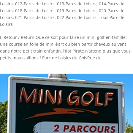
Loisirs
,
012-Parcs de Loisirs
,
013-Parcs de Loisirs
,
014-Parcs de
Loisirs
,
018-Parcs de Loisirs
,
019-Parcs de Loisirs
,
020-Parcs de
Loisirs
,
021-Parcs de Loisirs
,
022-Parcs de Loisirs
,
Tous Parc de
Loisirs
 Retour / Return Que ce soit pour faire un mini-golf en famille,
une course en folie de mini-kart ou bien partir cheveux au vent
dans notre petit train enfantin, l’Îlot Pirate n’attend plus que vous,
petits moussaillons ! Parc de Loisirs du GoisRue du...