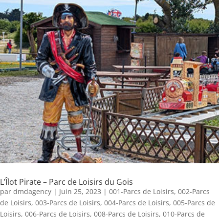
L’Îlot Pirate – Parc de Loisirs du Gois
par
dmdagency
|
Juin 25, 2023
|
001-Parcs de Loisirs
,
002-Parcs
de Loisirs
,
003-Parcs de Loisirs
,
004-Parcs de Loisirs
,
005-Parcs de
Loisirs
,
006-Parcs de Loisirs
,
008-Parcs de Loisirs
,
010-Parcs de