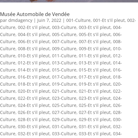
Musée Automobile de Vendée
par
dmdagency
|
Juin 7, 2022
|
001-Culture
,
001-Et s'il pleut
,
002-
Culture
,
002-Et s'il pleut
,
003-Culture
,
003-Et s'il pleut
,
004-
Culture
,
004-Et s'il pleut
,
005-Culture
,
005-Et s'il pleut
,
006-
Culture
,
006-Et s'il pleut
,
007-Culture
,
007-Et s'il pleut
,
008-
Culture
,
008-Et s'il pleut
,
009-Culture
,
009-Et s'il pleut
,
010-
Culture
,
010-Et s'il pleut
,
011-Culture
,
011-Et s'il pleut
,
012-
Culture
,
012-Et s'il pleut
,
013-Culture
,
013-Et s'il pleut
,
014-
Culture
,
014-Et s'il pleut
,
015-Culture
,
015-Et s'il pleut
,
016-
Culture
,
016-Et s'il pleut
,
017-Culture
,
017-Et s'il pleut
,
018-
Culture
,
018-Et s'il pleut
,
019-Culture
,
019-Et s'il pleut
,
020-
Culture
,
020-Et s'il pleut
,
021-Culture
,
021-Et s'il pleut
,
022-
Culture
,
022-Et s'il pleut
,
023-Culture
,
023-Et s'il pleut
,
024-
Culture
,
024-Et s'il pleut
,
025-Culture
,
025-Et s'il pleut
,
026-
Culture
,
026-Et s'il pleut
,
027-Culture
,
027-Et s'il pleut
,
028-
Culture
,
028-Et s'il pleut
,
029-Culture
,
029-Et s'il pleut
,
030-
Culture
,
030-Et s'il pleut
,
031-Culture
,
031-Et s'il pleut
,
032-
Culture
,
032-Et s'il pleut
,
033-Culture
,
033-Et s'il pleut
,
034-