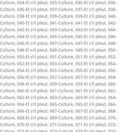
Culture
,
034-Et s'il pleut
,
035-Culture
,
035-Et s'il pleut
,
036-
Culture
,
036-Et s'il pleut
,
037-Culture
,
037-Et s'il pleut
,
038-
Culture
,
038-Et s'il pleut
,
039-Culture
,
039-Et s'il pleut
,
040-
Culture
,
040-Et s'il pleut
,
041-Culture
,
041-Et s'il pleut
,
042-
Culture
,
042-Et s'il pleut
,
043-Culture
,
043-Et s'il pleut
,
044-
Culture
,
044-Et s'il pleut
,
045-Culture
,
045-Et s'il pleut
,
046-
Culture
,
046-Et s'il pleut
,
047-Culture
,
047-Et s'il pleut
,
048-
Culture
,
048-Et s'il pleut
,
049-Culture
,
049-Et s'il pleut
,
050-
Culture
,
050-Et s'il pleut
,
051-Culture
,
051-Et s'il pleut
,
052-
Culture
,
052-Et s'il pleut
,
053-Culture
,
053-Et s'il pleut
,
054-
Culture
,
054-Et s'il pleut
,
055-Culture
,
055-Et s'il pleut
,
056-
Culture
,
056-Et s'il pleut
,
057-Culture
,
057-Et s'il pleut
,
058-
Culture
,
058-Et s'il pleut
,
059-Culture
,
059-Et s'il pleut
,
060-
Culture
,
060-Et s'il pleut
,
061-Culture
,
061-Et s'il pleut
,
062-
Culture
,
062-Et s'il pleut
,
063-Culture
,
063-Et s'il pleut
,
064-
Culture
,
064-Et s'il pleut
,
065-Culture
,
065-Et s'il pleut
,
066-
Culture
,
066-Et s'il pleut
,
067-Culture
,
067-Et s'il pleut
,
068-
Culture
,
068-Et s'il pleut
,
069-Culture
,
069-Et s'il pleut
,
070-
Culture
,
070-Et s'il pleut
,
071-Culture
,
071-Et s'il pleut
,
072-
Culture
,
072-Et s'il pleut
,
073-Culture
,
073-Et s'il pleut
,
074-