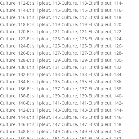
Culture
,
112-Et s'il pleut
,
113-Culture
,
113-Et s'il pleut
,
114-
Culture
,
114-Et s'il pleut
,
115-Culture
,
115-Et s'il pleut
,
116-
Culture
,
116-Et s'il pleut
,
117-Culture
,
117-Et s'il pleut
,
118-
Culture
,
118-Et s'il pleut
,
119-Culture
,
119-Et s'il pleut
,
120-
Culture
,
120-Et s'il pleut
,
121-Culture
,
121-Et s'il pleut
,
122-
Culture
,
122-Et s'il pleut
,
123-Culture
,
123-Et s'il pleut
,
124-
Culture
,
124-Et s'il pleut
,
125-Culture
,
125-Et s'il pleut
,
126-
Culture
,
126-Et s'il pleut
,
127-Culture
,
127-Et s'il pleut
,
128-
Culture
,
128-Et s'il pleut
,
129-Culture
,
129-Et s'il pleut
,
130-
Culture
,
130-Et s'il pleut
,
131-Culture
,
131-Et s'il pleut
,
132-
Culture
,
132-Et s'il pleut
,
133-Culture
,
133-Et s'il pleut
,
134-
Culture
,
134-Et s'il pleut
,
135-Culture
,
135-Et s'il pleut
,
136-
Culture
,
136-Et s'il pleut
,
137-Culture
,
137-Et s'il pleut
,
138-
Culture
,
138-Et s'il pleut
,
139-Culture
,
139-Et s'il pleut
,
140-
Culture
,
140-Et s'il pleut
,
141-Culture
,
141-Et s'il pleut
,
142-
Culture
,
142-Et s'il pleut
,
143-Culture
,
143-Et s'il pleut
,
144-
Culture
,
144-Et s'il pleut
,
145-Culture
,
145-Et s'il pleut
,
146-
Culture
,
146-Et s'il pleut
,
147-Culture
,
147-Et s'il pleut
,
148-
Culture
,
148-Et s'il pleut
,
149-Culture
,
149-Et s'il pleut
,
150-
Culture
,
150-Et s'il pleut
,
151-Culture
,
151-Et s'il pleut
,
152-