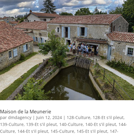
Maison de la Meunerie
par
dmdagency
|
Juin 12, 2024
|
128-Culture
,
128-Et s'il pleut
,
139-Culture
,
139-Et s'il pleut
,
140-Culture
,
140-Et s'il pleut
,
144-
Culture
,
144-Et s'il pleut
,
145-Culture
,
145-Et s'il pleut
,
147-