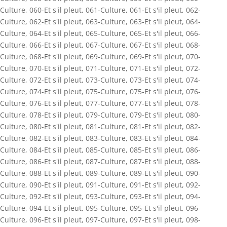
Culture
,
060-Et s'il pleut
,
061-Culture
,
061-Et s'il pleut
,
062-
Culture
,
062-Et s'il pleut
,
063-Culture
,
063-Et s'il pleut
,
064-
Culture
,
064-Et s'il pleut
,
065-Culture
,
065-Et s'il pleut
,
066-
Culture
,
066-Et s'il pleut
,
067-Culture
,
067-Et s'il pleut
,
068-
Culture
,
068-Et s'il pleut
,
069-Culture
,
069-Et s'il pleut
,
070-
Culture
,
070-Et s'il pleut
,
071-Culture
,
071-Et s'il pleut
,
072-
Culture
,
072-Et s'il pleut
,
073-Culture
,
073-Et s'il pleut
,
074-
Culture
,
074-Et s'il pleut
,
075-Culture
,
075-Et s'il pleut
,
076-
Culture
,
076-Et s'il pleut
,
077-Culture
,
077-Et s'il pleut
,
078-
Culture
,
078-Et s'il pleut
,
079-Culture
,
079-Et s'il pleut
,
080-
Culture
,
080-Et s'il pleut
,
081-Culture
,
081-Et s'il pleut
,
082-
Culture
,
082-Et s'il pleut
,
083-Culture
,
083-Et s'il pleut
,
084-
Culture
,
084-Et s'il pleut
,
085-Culture
,
085-Et s'il pleut
,
086-
Culture
,
086-Et s'il pleut
,
087-Culture
,
087-Et s'il pleut
,
088-
Culture
,
088-Et s'il pleut
,
089-Culture
,
089-Et s'il pleut
,
090-
Culture
,
090-Et s'il pleut
,
091-Culture
,
091-Et s'il pleut
,
092-
Culture
,
092-Et s'il pleut
,
093-Culture
,
093-Et s'il pleut
,
094-
Culture
,
094-Et s'il pleut
,
095-Culture
,
095-Et s'il pleut
,
096-
Culture
,
096-Et s'il pleut
,
097-Culture
,
097-Et s'il pleut
,
098-