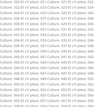
Culture
,
020-Et s'il pleut
,
021-Culture
,
021-Et s'il pleut
,
022-
Culture
,
022-Et s'il pleut
,
023-Culture
,
023-Et s'il pleut
,
024-
Culture
,
024-Et s'il pleut
,
025-Culture
,
025-Et s'il pleut
,
026-
Culture
,
026-Et s'il pleut
,
027-Culture
,
027-Et s'il pleut
,
028-
Culture
,
028-Et s'il pleut
,
029-Culture
,
029-Et s'il pleut
,
030-
Culture
,
030-Et s'il pleut
,
031-Culture
,
031-Et s'il pleut
,
032-
Culture
,
032-Et s'il pleut
,
033-Culture
,
033-Et s'il pleut
,
034-
Culture
,
034-Et s'il pleut
,
035-Culture
,
035-Et s'il pleut
,
036-
Culture
,
036-Et s'il pleut
,
037-Culture
,
037-Et s'il pleut
,
038-
Culture
,
038-Et s'il pleut
,
039-Culture
,
039-Et s'il pleut
,
040-
Culture
,
040-Et s'il pleut
,
041-Culture
,
041-Et s'il pleut
,
042-
Culture
,
042-Et s'il pleut
,
043-Culture
,
043-Et s'il pleut
,
044-
Culture
,
044-Et s'il pleut
,
045-Culture
,
045-Et s'il pleut
,
046-
Culture
,
046-Et s'il pleut
,
047-Culture
,
047-Et s'il pleut
,
048-
Culture
,
048-Et s'il pleut
,
049-Culture
,
049-Et s'il pleut
,
050-
Culture
,
050-Et s'il pleut
,
051-Culture
,
051-Et s'il pleut
,
052-
Culture
,
052-Et s'il pleut
,
053-Culture
,
053-Et s'il pleut
,
054-
Culture
,
054-Et s'il pleut
,
055-Culture
,
055-Et s'il pleut
,
056-
Culture
,
056-Et s'il pleut
,
057-Culture
,
057-Et s'il pleut
,
058-
Culture
,
058-Et s'il pleut
,
059-Culture
,
059-Et s'il pleut
,
060-