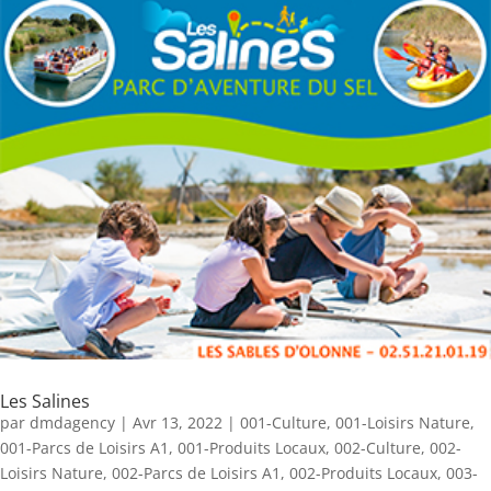
Les Salines
par
dmdagency
|
Avr 13, 2022
|
001-Culture
,
001-Loisirs Nature
,
001-Parcs de Loisirs A1
,
001-Produits Locaux
,
002-Culture
,
002-
Loisirs Nature
,
002-Parcs de Loisirs A1
,
002-Produits Locaux
,
003-