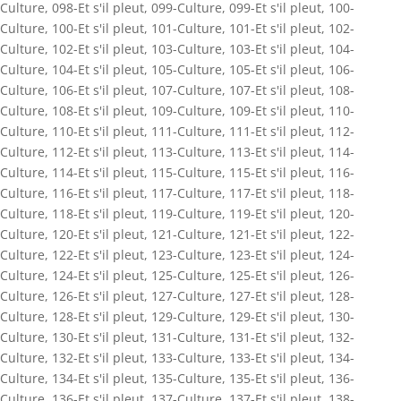
Culture
,
098-Et s'il pleut
,
099-Culture
,
099-Et s'il pleut
,
100-
Culture
,
100-Et s'il pleut
,
101-Culture
,
101-Et s'il pleut
,
102-
Culture
,
102-Et s'il pleut
,
103-Culture
,
103-Et s'il pleut
,
104-
Culture
,
104-Et s'il pleut
,
105-Culture
,
105-Et s'il pleut
,
106-
Culture
,
106-Et s'il pleut
,
107-Culture
,
107-Et s'il pleut
,
108-
Culture
,
108-Et s'il pleut
,
109-Culture
,
109-Et s'il pleut
,
110-
Culture
,
110-Et s'il pleut
,
111-Culture
,
111-Et s'il pleut
,
112-
Culture
,
112-Et s'il pleut
,
113-Culture
,
113-Et s'il pleut
,
114-
Culture
,
114-Et s'il pleut
,
115-Culture
,
115-Et s'il pleut
,
116-
Culture
,
116-Et s'il pleut
,
117-Culture
,
117-Et s'il pleut
,
118-
Culture
,
118-Et s'il pleut
,
119-Culture
,
119-Et s'il pleut
,
120-
Culture
,
120-Et s'il pleut
,
121-Culture
,
121-Et s'il pleut
,
122-
Culture
,
122-Et s'il pleut
,
123-Culture
,
123-Et s'il pleut
,
124-
Culture
,
124-Et s'il pleut
,
125-Culture
,
125-Et s'il pleut
,
126-
Culture
,
126-Et s'il pleut
,
127-Culture
,
127-Et s'il pleut
,
128-
Culture
,
128-Et s'il pleut
,
129-Culture
,
129-Et s'il pleut
,
130-
Culture
,
130-Et s'il pleut
,
131-Culture
,
131-Et s'il pleut
,
132-
Culture
,
132-Et s'il pleut
,
133-Culture
,
133-Et s'il pleut
,
134-
Culture
,
134-Et s'il pleut
,
135-Culture
,
135-Et s'il pleut
,
136-
Culture
,
136-Et s'il pleut
,
137-Culture
,
137-Et s'il pleut
,
138-