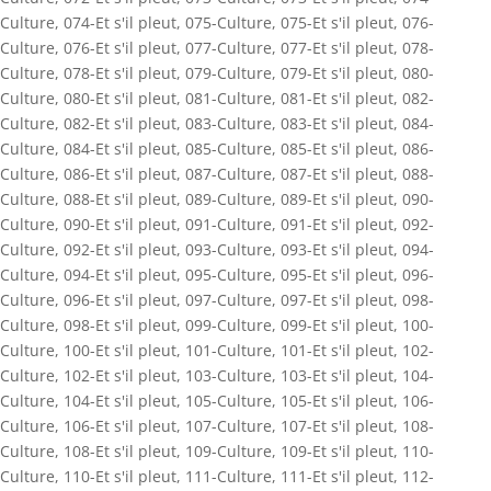
Culture
,
074-Et s'il pleut
,
075-Culture
,
075-Et s'il pleut
,
076-
Culture
,
076-Et s'il pleut
,
077-Culture
,
077-Et s'il pleut
,
078-
Culture
,
078-Et s'il pleut
,
079-Culture
,
079-Et s'il pleut
,
080-
Culture
,
080-Et s'il pleut
,
081-Culture
,
081-Et s'il pleut
,
082-
Culture
,
082-Et s'il pleut
,
083-Culture
,
083-Et s'il pleut
,
084-
Culture
,
084-Et s'il pleut
,
085-Culture
,
085-Et s'il pleut
,
086-
Culture
,
086-Et s'il pleut
,
087-Culture
,
087-Et s'il pleut
,
088-
Culture
,
088-Et s'il pleut
,
089-Culture
,
089-Et s'il pleut
,
090-
Culture
,
090-Et s'il pleut
,
091-Culture
,
091-Et s'il pleut
,
092-
Culture
,
092-Et s'il pleut
,
093-Culture
,
093-Et s'il pleut
,
094-
Culture
,
094-Et s'il pleut
,
095-Culture
,
095-Et s'il pleut
,
096-
Culture
,
096-Et s'il pleut
,
097-Culture
,
097-Et s'il pleut
,
098-
Culture
,
098-Et s'il pleut
,
099-Culture
,
099-Et s'il pleut
,
100-
Culture
,
100-Et s'il pleut
,
101-Culture
,
101-Et s'il pleut
,
102-
Culture
,
102-Et s'il pleut
,
103-Culture
,
103-Et s'il pleut
,
104-
Culture
,
104-Et s'il pleut
,
105-Culture
,
105-Et s'il pleut
,
106-
Culture
,
106-Et s'il pleut
,
107-Culture
,
107-Et s'il pleut
,
108-
Culture
,
108-Et s'il pleut
,
109-Culture
,
109-Et s'il pleut
,
110-
Culture
,
110-Et s'il pleut
,
111-Culture
,
111-Et s'il pleut
,
112-