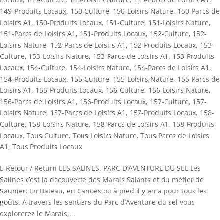
149-Produits Locaux
,
150-Culture
,
150-Loisirs Nature
,
150-Parcs de
Loisirs A1
,
150-Produits Locaux
,
151-Culture
,
151-Loisirs Nature
,
151-Parcs de Loisirs A1
,
151-Produits Locaux
,
152-Culture
,
152-
Loisirs Nature
,
152-Parcs de Loisirs A1
,
152-Produits Locaux
,
153-
Culture
,
153-Loisirs Nature
,
153-Parcs de Loisirs A1
,
153-Produits
Locaux
,
154-Culture
,
154-Loisirs Nature
,
154-Parcs de Loisirs A1
,
154-Produits Locaux
,
155-Culture
,
155-Loisirs Nature
,
155-Parcs de
Loisirs A1
,
155-Produits Locaux
,
156-Culture
,
156-Loisirs Nature
,
156-Parcs de Loisirs A1
,
156-Produits Locaux
,
157-Culture
,
157-
Loisirs Nature
,
157-Parcs de Loisirs A1
,
157-Produits Locaux
,
158-
Culture
,
158-Loisirs Nature
,
158-Parcs de Loisirs A1
,
158-Produits
Locaux
,
Tous Culture
,
Tous Loisirs Nature
,
Tous Parcs de Loisirs
A1
,
Tous Produits Locaux
 Retour / Return LES SALINES, PARC D’AVENTURE DU SEL Les
Salines c’est la découverte des Marais Salants et du métier de
Saunier. En Bateau, en Canoës ou à pied il y en a pour tous les
goûts. A travers les sentiers du Parc d’Aventure du sel vous
explorerez le Marais,...