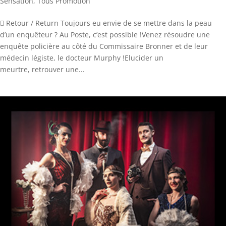
Sensation
,
Tous Promotion
 Retour / Return Toujours eu envie de se mettre dans la peau
d’un enquêteur ? Au Poste, c’est possible !Venez résoudre une
enquête policière au côté du Commissaire Bronner et de leur
médecin légiste, le docteur Murphy !Elucider un
meurtre, retrouver une...