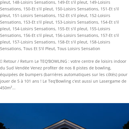
pleut
,
148-Loisirs Sensations
,
149-Et s'il pleut
,
149-Loisirs
Sensations
,
150-Et s'il pleut
,
150-Loisirs Sensations
,
151-Et s'il
pleut
,
151-Loisirs Sensations
,
152-Et s'il pleut
,
152-Loisirs
Sensations
,
153-Et s'il pleut
,
153-Loisirs Sensations
,
154-Et s'il
pleut
,
154-Loisirs Sensations
,
155-Et s'il pleut
,
155-Loisirs
Sensations
,
156-Et s'il pleut
,
156-Loisirs Sensations
,
157-Et s'il
pleut
,
157-Loisirs Sensations
,
158-Et s'il pleut
,
158-Loisirs
Sensations
,
Tous Et S'il Pleut
,
Tous Loisirs Sensation
 Retour / Return Le TEQ’BOWLING : votre centre de loisirs indoor
du Sud Vendée Venez profiter de nos 8 pistes de bowling,
équipées de bumpers (barrières automatiques sur les côtés) pour
jouer de 5 à 101 ans ! Le Teq’Bowling c’est aussi un Lasergame de
450m²...