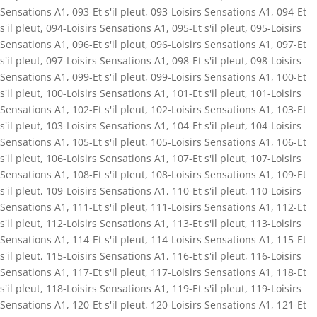
Sensations A1
,
093-Et s'il pleut
,
093-Loisirs Sensations A1
,
094-Et
s'il pleut
,
094-Loisirs Sensations A1
,
095-Et s'il pleut
,
095-Loisirs
Sensations A1
,
096-Et s'il pleut
,
096-Loisirs Sensations A1
,
097-Et
s'il pleut
,
097-Loisirs Sensations A1
,
098-Et s'il pleut
,
098-Loisirs
Sensations A1
,
099-Et s'il pleut
,
099-Loisirs Sensations A1
,
100-Et
s'il pleut
,
100-Loisirs Sensations A1
,
101-Et s'il pleut
,
101-Loisirs
Sensations A1
,
102-Et s'il pleut
,
102-Loisirs Sensations A1
,
103-Et
s'il pleut
,
103-Loisirs Sensations A1
,
104-Et s'il pleut
,
104-Loisirs
Sensations A1
,
105-Et s'il pleut
,
105-Loisirs Sensations A1
,
106-Et
s'il pleut
,
106-Loisirs Sensations A1
,
107-Et s'il pleut
,
107-Loisirs
Sensations A1
,
108-Et s'il pleut
,
108-Loisirs Sensations A1
,
109-Et
s'il pleut
,
109-Loisirs Sensations A1
,
110-Et s'il pleut
,
110-Loisirs
Sensations A1
,
111-Et s'il pleut
,
111-Loisirs Sensations A1
,
112-Et
s'il pleut
,
112-Loisirs Sensations A1
,
113-Et s'il pleut
,
113-Loisirs
Sensations A1
,
114-Et s'il pleut
,
114-Loisirs Sensations A1
,
115-Et
s'il pleut
,
115-Loisirs Sensations A1
,
116-Et s'il pleut
,
116-Loisirs
Sensations A1
,
117-Et s'il pleut
,
117-Loisirs Sensations A1
,
118-Et
s'il pleut
,
118-Loisirs Sensations A1
,
119-Et s'il pleut
,
119-Loisirs
Sensations A1
,
120-Et s'il pleut
,
120-Loisirs Sensations A1
,
121-Et