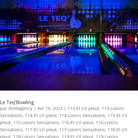
Le Teq’Bowling
par
dmdagency
|
Avr 19, 2023
|
113-Et s'il pleut
,
113-Loisirs
Sensations
,
114-Et s'il pleut
,
114-Loisirs Sensations
,
115-Et s'il
pleut
,
115-Loisirs Sensations
,
116-Et s'il pleut
,
116-Loisirs
Sensations
,
117-Et s'il pleut
,
117-Loisirs Sensations
,
118-Et s'il
pleut
,
118-Loisirs Sensations
,
119-Et s'il pleut
,
119-Loisirs