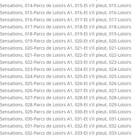
Sensations
,
014-Parcs de Loisirs A1
,
015-Et s'il pleut
,
015-Loisirs
Sensations
,
015-Parcs de Loisirs A1
,
016-Et s'il pleut
,
016-Loisirs
Sensations
,
016-Parcs de Loisirs A1
,
017-Et s'il pleut
,
017-Loisirs
Sensations
,
017-Parcs de Loisirs A1
,
018-Et s'il pleut
,
018-Loisirs
Sensations
,
018-Parcs de Loisirs A1
,
019-Et s'il pleut
,
019-Loisirs
Sensations
,
019-Parcs de Loisirs A1
,
020-Et s'il pleut
,
020-Loisirs
Sensations
,
020-Parcs de Loisirs A1
,
021-Et s'il pleut
,
021-Loisirs
Sensations
,
021-Parcs de Loisirs A1
,
022-Et s'il pleut
,
022-Loisirs
Sensations
,
022-Parcs de Loisirs A1
,
023-Et s'il pleut
,
023-Loisirs
Sensations
,
023-Parcs de Loisirs A1
,
024-Et s'il pleut
,
024-Loisirs
Sensations
,
024-Parcs de Loisirs A1
,
025-Et s'il pleut
,
025-Loisirs
Sensations
,
025-Parcs de Loisirs A1
,
026-Et s'il pleut
,
026-Loisirs
Sensations
,
026-Parcs de Loisirs A1
,
027-Et s'il pleut
,
027-Loisirs
Sensations
,
027-Parcs de Loisirs A1
,
028-Et s'il pleut
,
028-Loisirs
Sensations
,
028-Parcs de Loisirs A1
,
029-Et s'il pleut
,
029-Loisirs
Sensations
,
029-Parcs de Loisirs A1
,
030-Et s'il pleut
,
030-Loisirs
Sensations
,
030-Parcs de Loisirs A1
,
031-Et s'il pleut
,
031-Loisirs
Sensations
,
031-Parcs de Loisirs A1
,
032-Et s'il pleut
,
032-Loisirs
Sensations
,
032-Parcs de Loisirs A1
,
033-Et s'il pleut
,
033-Loisirs