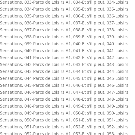
Sensations
,
033-Parcs de Loisirs A1
,
034-Et s'il pleut
,
034-Loisirs
Sensations
,
034-Parcs de Loisirs A1
,
035-Et s'il pleut
,
035-Loisirs
Sensations
,
035-Parcs de Loisirs A1
,
036-Et s'il pleut
,
036-Loisirs
Sensations
,
036-Parcs de Loisirs A1
,
037-Et s'il pleut
,
037-Loisirs
Sensations
,
037-Parcs de Loisirs A1
,
038-Et s'il pleut
,
038-Loisirs
Sensations
,
038-Parcs de Loisirs A1
,
039-Et s'il pleut
,
039-Loisirs
Sensations
,
039-Parcs de Loisirs A1
,
040-Et s'il pleut
,
040-Loisirs
Sensations
,
040-Parcs de Loisirs A1
,
041-Et s'il pleut
,
041-Loisirs
Sensations
,
041-Parcs de Loisirs A1
,
042-Et s'il pleut
,
042-Loisirs
Sensations
,
042-Parcs de Loisirs A1
,
043-Et s'il pleut
,
043-Loisirs
Sensations
,
043-Parcs de Loisirs A1
,
044-Et s'il pleut
,
044-Loisirs
Sensations
,
044-Parcs de Loisirs A1
,
045-Et s'il pleut
,
045-Loisirs
Sensations
,
045-Parcs de Loisirs A1
,
046-Et s'il pleut
,
046-Loisirs
Sensations
,
046-Parcs de Loisirs A1
,
047-Et s'il pleut
,
047-Loisirs
Sensations
,
047-Parcs de Loisirs A1
,
048-Et s'il pleut
,
048-Loisirs
Sensations
,
048-Parcs de Loisirs A1
,
049-Et s'il pleut
,
049-Loisirs
Sensations
,
049-Parcs de Loisirs A1
,
050-Et s'il pleut
,
050-Loisirs
Sensations
,
050-Parcs de Loisirs A1
,
051-Et s'il pleut
,
051-Loisirs
Sensations
,
051-Parcs de Loisirs A1
,
052-Et s'il pleut
,
052-Loisirs
Sensations
,
052-Parcs de Loisirs A1
,
053-Et s'il pleut
,
053-Loisirs