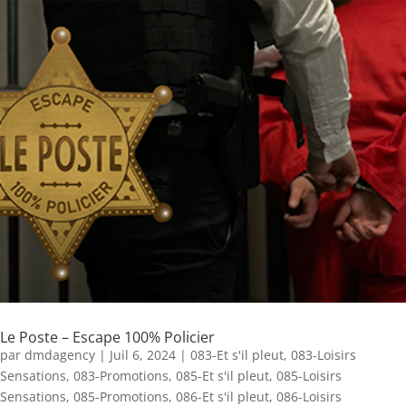
Le Poste – Escape 100% Policier
par
dmdagency
|
Juil 6, 2024
|
083-Et s'il pleut
,
083-Loisirs
Sensations
,
083-Promotions
,
085-Et s'il pleut
,
085-Loisirs
Sensations
,
085-Promotions
,
086-Et s'il pleut
,
086-Loisirs