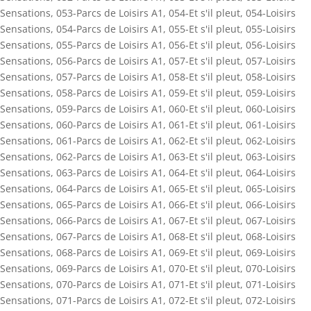
Sensations
,
053-Parcs de Loisirs A1
,
054-Et s'il pleut
,
054-Loisirs
Sensations
,
054-Parcs de Loisirs A1
,
055-Et s'il pleut
,
055-Loisirs
Sensations
,
055-Parcs de Loisirs A1
,
056-Et s'il pleut
,
056-Loisirs
Sensations
,
056-Parcs de Loisirs A1
,
057-Et s'il pleut
,
057-Loisirs
Sensations
,
057-Parcs de Loisirs A1
,
058-Et s'il pleut
,
058-Loisirs
Sensations
,
058-Parcs de Loisirs A1
,
059-Et s'il pleut
,
059-Loisirs
Sensations
,
059-Parcs de Loisirs A1
,
060-Et s'il pleut
,
060-Loisirs
Sensations
,
060-Parcs de Loisirs A1
,
061-Et s'il pleut
,
061-Loisirs
Sensations
,
061-Parcs de Loisirs A1
,
062-Et s'il pleut
,
062-Loisirs
Sensations
,
062-Parcs de Loisirs A1
,
063-Et s'il pleut
,
063-Loisirs
Sensations
,
063-Parcs de Loisirs A1
,
064-Et s'il pleut
,
064-Loisirs
Sensations
,
064-Parcs de Loisirs A1
,
065-Et s'il pleut
,
065-Loisirs
Sensations
,
065-Parcs de Loisirs A1
,
066-Et s'il pleut
,
066-Loisirs
Sensations
,
066-Parcs de Loisirs A1
,
067-Et s'il pleut
,
067-Loisirs
Sensations
,
067-Parcs de Loisirs A1
,
068-Et s'il pleut
,
068-Loisirs
Sensations
,
068-Parcs de Loisirs A1
,
069-Et s'il pleut
,
069-Loisirs
Sensations
,
069-Parcs de Loisirs A1
,
070-Et s'il pleut
,
070-Loisirs
Sensations
,
070-Parcs de Loisirs A1
,
071-Et s'il pleut
,
071-Loisirs
Sensations
,
071-Parcs de Loisirs A1
,
072-Et s'il pleut
,
072-Loisirs