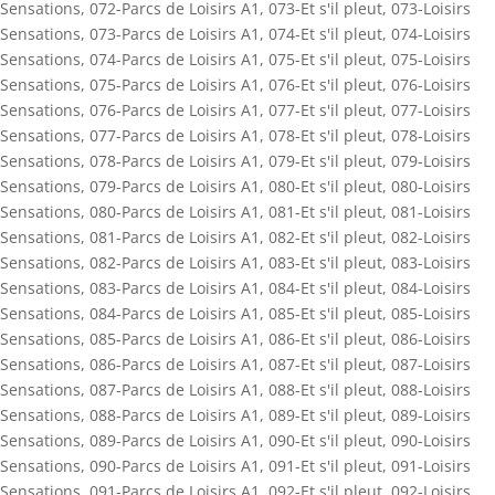
Sensations
,
072-Parcs de Loisirs A1
,
073-Et s'il pleut
,
073-Loisirs
Sensations
,
073-Parcs de Loisirs A1
,
074-Et s'il pleut
,
074-Loisirs
Sensations
,
074-Parcs de Loisirs A1
,
075-Et s'il pleut
,
075-Loisirs
Sensations
,
075-Parcs de Loisirs A1
,
076-Et s'il pleut
,
076-Loisirs
Sensations
,
076-Parcs de Loisirs A1
,
077-Et s'il pleut
,
077-Loisirs
Sensations
,
077-Parcs de Loisirs A1
,
078-Et s'il pleut
,
078-Loisirs
Sensations
,
078-Parcs de Loisirs A1
,
079-Et s'il pleut
,
079-Loisirs
Sensations
,
079-Parcs de Loisirs A1
,
080-Et s'il pleut
,
080-Loisirs
Sensations
,
080-Parcs de Loisirs A1
,
081-Et s'il pleut
,
081-Loisirs
Sensations
,
081-Parcs de Loisirs A1
,
082-Et s'il pleut
,
082-Loisirs
Sensations
,
082-Parcs de Loisirs A1
,
083-Et s'il pleut
,
083-Loisirs
Sensations
,
083-Parcs de Loisirs A1
,
084-Et s'il pleut
,
084-Loisirs
Sensations
,
084-Parcs de Loisirs A1
,
085-Et s'il pleut
,
085-Loisirs
Sensations
,
085-Parcs de Loisirs A1
,
086-Et s'il pleut
,
086-Loisirs
Sensations
,
086-Parcs de Loisirs A1
,
087-Et s'il pleut
,
087-Loisirs
Sensations
,
087-Parcs de Loisirs A1
,
088-Et s'il pleut
,
088-Loisirs
Sensations
,
088-Parcs de Loisirs A1
,
089-Et s'il pleut
,
089-Loisirs
Sensations
,
089-Parcs de Loisirs A1
,
090-Et s'il pleut
,
090-Loisirs
Sensations
,
090-Parcs de Loisirs A1
,
091-Et s'il pleut
,
091-Loisirs
Sensations
,
091-Parcs de Loisirs A1
,
092-Et s'il pleut
,
092-Loisirs