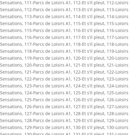
Sensations
,
111-Parcs de Loisirs A1
,
112-Et s'il pleut
,
112-Loisirs
Sensations
,
112-Parcs de Loisirs A1
,
113-Et s'il pleut
,
113-Loisirs
Sensations
,
113-Parcs de Loisirs A1
,
114-Et s'il pleut
,
114-Loisirs
Sensations
,
114-Parcs de Loisirs A1
,
115-Et s'il pleut
,
115-Loisirs
Sensations
,
115-Parcs de Loisirs A1
,
116-Et s'il pleut
,
116-Loisirs
Sensations
,
116-Parcs de Loisirs A1
,
117-Et s'il pleut
,
117-Loisirs
Sensations
,
117-Parcs de Loisirs A1
,
118-Et s'il pleut
,
118-Loisirs
Sensations
,
118-Parcs de Loisirs A1
,
119-Et s'il pleut
,
119-Loisirs
Sensations
,
119-Parcs de Loisirs A1
,
120-Et s'il pleut
,
120-Loisirs
Sensations
,
120-Parcs de Loisirs A1
,
121-Et s'il pleut
,
121-Loisirs
Sensations
,
121-Parcs de Loisirs A1
,
122-Et s'il pleut
,
122-Loisirs
Sensations
,
122-Parcs de Loisirs A1
,
123-Et s'il pleut
,
123-Loisirs
Sensations
,
123-Parcs de Loisirs A1
,
124-Et s'il pleut
,
124-Loisirs
Sensations
,
124-Parcs de Loisirs A1
,
125-Et s'il pleut
,
125-Loisirs
Sensations
,
125-Parcs de Loisirs A1
,
126-Et s'il pleut
,
126-Loisirs
Sensations
,
126-Parcs de Loisirs A1
,
127-Et s'il pleut
,
127-Loisirs
Sensations
,
127-Parcs de Loisirs A1
,
128-Et s'il pleut
,
128-Loisirs
Sensations
,
128-Parcs de Loisirs A1
,
129-Et s'il pleut
,
129-Loisirs
Sensations
,
129-Parcs de Loisirs A1
,
130-Et s'il pleut
,
130-Loisirs
Sensations
,
130-Parcs de Loisirs A1
,
131-Et s'il pleut
,
131-Loisirs