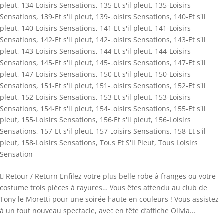
pleut
,
134-Loisirs Sensations
,
135-Et s'il pleut
,
135-Loisirs
Sensations
,
139-Et s'il pleut
,
139-Loisirs Sensations
,
140-Et s'il
pleut
,
140-Loisirs Sensations
,
141-Et s'il pleut
,
141-Loisirs
Sensations
,
142-Et s'il pleut
,
142-Loisirs Sensations
,
143-Et s'il
pleut
,
143-Loisirs Sensations
,
144-Et s'il pleut
,
144-Loisirs
Sensations
,
145-Et s'il pleut
,
145-Loisirs Sensations
,
147-Et s'il
pleut
,
147-Loisirs Sensations
,
150-Et s'il pleut
,
150-Loisirs
Sensations
,
151-Et s'il pleut
,
151-Loisirs Sensations
,
152-Et s'il
pleut
,
152-Loisirs Sensations
,
153-Et s'il pleut
,
153-Loisirs
Sensations
,
154-Et s'il pleut
,
154-Loisirs Sensations
,
155-Et s'il
pleut
,
155-Loisirs Sensations
,
156-Et s'il pleut
,
156-Loisirs
Sensations
,
157-Et s'il pleut
,
157-Loisirs Sensations
,
158-Et s'il
pleut
,
158-Loisirs Sensations
,
Tous Et S'il Pleut
,
Tous Loisirs
Sensation
 Retour / Return Enfilez votre plus belle robe à franges ou votre
costume trois pièces à rayures… Vous êtes attendu au club de
Tony le Moretti pour une soirée haute en couleurs ! Vous assistez
à un tout nouveau spectacle, avec en tête d’affiche Olivia...