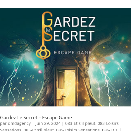
Gardez Le Secret – Escape Game
par
dmdagency
|
Juin 29, 2024
|
083-Et s'il pleut
,
083-Loisirs
Sensations
,
085-Et s'il pleut
,
085-Loisirs Sensations
,
086-Et s'il