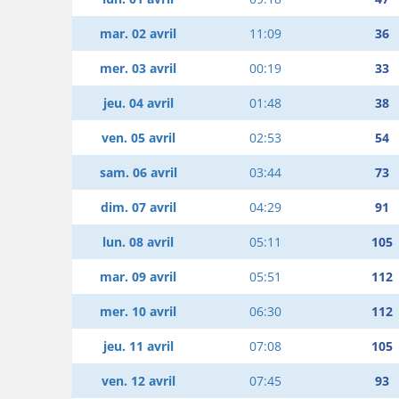
mar. 02 avril
11:09
36
mer. 03 avril
00:19
33
jeu. 04 avril
01:48
38
ven. 05 avril
02:53
54
sam. 06 avril
03:44
73
dim. 07 avril
04:29
91
lun. 08 avril
05:11
105
mar. 09 avril
05:51
112
mer. 10 avril
06:30
112
jeu. 11 avril
07:08
105
ven. 12 avril
07:45
93