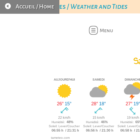

Météo et Marées /
Weather and Tides
Accueil / Home
Menu
S