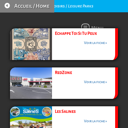

Accueil / Home
Parcs de Loisirs /
Leisure Parks
Menu
Echappe Toi Si Tu Peux
Voir la fiche »
RedZone
Voir la fiche »
Les Salines
Voir la fiche »