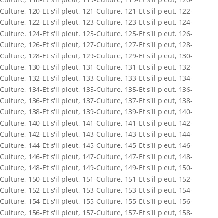
Culture
,
120-Et s'il pleut
,
121-Culture
,
121-Et s'il pleut
,
122-
Culture
,
122-Et s'il pleut
,
123-Culture
,
123-Et s'il pleut
,
124-
Culture
,
124-Et s'il pleut
,
125-Culture
,
125-Et s'il pleut
,
126-
Culture
,
126-Et s'il pleut
,
127-Culture
,
127-Et s'il pleut
,
128-
Culture
,
128-Et s'il pleut
,
129-Culture
,
129-Et s'il pleut
,
130-
Culture
,
130-Et s'il pleut
,
131-Culture
,
131-Et s'il pleut
,
132-
Culture
,
132-Et s'il pleut
,
133-Culture
,
133-Et s'il pleut
,
134-
Culture
,
134-Et s'il pleut
,
135-Culture
,
135-Et s'il pleut
,
136-
Culture
,
136-Et s'il pleut
,
137-Culture
,
137-Et s'il pleut
,
138-
Culture
,
138-Et s'il pleut
,
139-Culture
,
139-Et s'il pleut
,
140-
Culture
,
140-Et s'il pleut
,
141-Culture
,
141-Et s'il pleut
,
142-
Culture
,
142-Et s'il pleut
,
143-Culture
,
143-Et s'il pleut
,
144-
Culture
,
144-Et s'il pleut
,
145-Culture
,
145-Et s'il pleut
,
146-
Culture
,
146-Et s'il pleut
,
147-Culture
,
147-Et s'il pleut
,
148-
Culture
,
148-Et s'il pleut
,
149-Culture
,
149-Et s'il pleut
,
150-
Culture
,
150-Et s'il pleut
,
151-Culture
,
151-Et s'il pleut
,
152-
Culture
,
152-Et s'il pleut
,
153-Culture
,
153-Et s'il pleut
,
154-
Culture
,
154-Et s'il pleut
,
155-Culture
,
155-Et s'il pleut
,
156-
Culture
,
156-Et s'il pleut
,
157-Culture
,
157-Et s'il pleut
,
158-