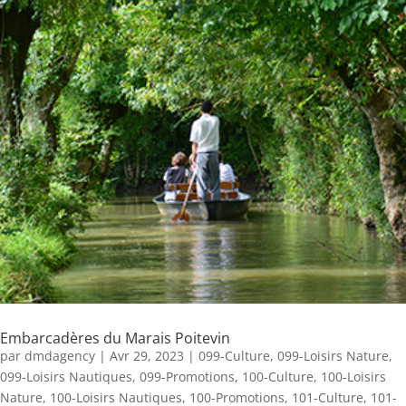
Embarcadères du Marais Poitevin
par
dmdagency
|
Avr 29, 2023
|
099-Culture
,
099-Loisirs Nature
,
099-Loisirs Nautiques
,
099-Promotions
,
100-Culture
,
100-Loisirs
Nature
,
100-Loisirs Nautiques
,
100-Promotions
,
101-Culture
,
101-