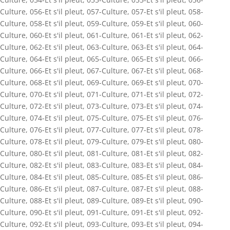
Culture
,
056-Et s'il pleut
,
057-Culture
,
057-Et s'il pleut
,
058-
Culture
,
058-Et s'il pleut
,
059-Culture
,
059-Et s'il pleut
,
060-
Culture
,
060-Et s'il pleut
,
061-Culture
,
061-Et s'il pleut
,
062-
Culture
,
062-Et s'il pleut
,
063-Culture
,
063-Et s'il pleut
,
064-
Culture
,
064-Et s'il pleut
,
065-Culture
,
065-Et s'il pleut
,
066-
Culture
,
066-Et s'il pleut
,
067-Culture
,
067-Et s'il pleut
,
068-
Culture
,
068-Et s'il pleut
,
069-Culture
,
069-Et s'il pleut
,
070-
Culture
,
070-Et s'il pleut
,
071-Culture
,
071-Et s'il pleut
,
072-
Culture
,
072-Et s'il pleut
,
073-Culture
,
073-Et s'il pleut
,
074-
Culture
,
074-Et s'il pleut
,
075-Culture
,
075-Et s'il pleut
,
076-
Culture
,
076-Et s'il pleut
,
077-Culture
,
077-Et s'il pleut
,
078-
Culture
,
078-Et s'il pleut
,
079-Culture
,
079-Et s'il pleut
,
080-
Culture
,
080-Et s'il pleut
,
081-Culture
,
081-Et s'il pleut
,
082-
Culture
,
082-Et s'il pleut
,
083-Culture
,
083-Et s'il pleut
,
084-
Culture
,
084-Et s'il pleut
,
085-Culture
,
085-Et s'il pleut
,
086-
Culture
,
086-Et s'il pleut
,
087-Culture
,
087-Et s'il pleut
,
088-
Culture
,
088-Et s'il pleut
,
089-Culture
,
089-Et s'il pleut
,
090-
Culture
,
090-Et s'il pleut
,
091-Culture
,
091-Et s'il pleut
,
092-
Culture
,
092-Et s'il pleut
,
093-Culture
,
093-Et s'il pleut
,
094-