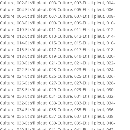
Culture
,
002-Et s'il pleut
,
003-Culture
,
003-Et s'il pleut
,
004-
Culture
,
004-Et s'il pleut
,
005-Culture
,
005-Et s'il pleut
,
006-
Culture
,
006-Et s'il pleut
,
007-Culture
,
007-Et s'il pleut
,
008-
Culture
,
008-Et s'il pleut
,
009-Culture
,
009-Et s'il pleut
,
010-
Culture
,
010-Et s'il pleut
,
011-Culture
,
011-Et s'il pleut
,
012-
Culture
,
012-Et s'il pleut
,
013-Culture
,
013-Et s'il pleut
,
014-
Culture
,
014-Et s'il pleut
,
015-Culture
,
015-Et s'il pleut
,
016-
Culture
,
016-Et s'il pleut
,
017-Culture
,
017-Et s'il pleut
,
018-
Culture
,
018-Et s'il pleut
,
019-Culture
,
019-Et s'il pleut
,
020-
Culture
,
020-Et s'il pleut
,
021-Culture
,
021-Et s'il pleut
,
022-
Culture
,
022-Et s'il pleut
,
023-Culture
,
023-Et s'il pleut
,
024-
Culture
,
024-Et s'il pleut
,
025-Culture
,
025-Et s'il pleut
,
026-
Culture
,
026-Et s'il pleut
,
027-Culture
,
027-Et s'il pleut
,
028-
Culture
,
028-Et s'il pleut
,
029-Culture
,
029-Et s'il pleut
,
030-
Culture
,
030-Et s'il pleut
,
031-Culture
,
031-Et s'il pleut
,
032-
Culture
,
032-Et s'il pleut
,
033-Culture
,
033-Et s'il pleut
,
034-
Culture
,
034-Et s'il pleut
,
035-Culture
,
035-Et s'il pleut
,
036-
Culture
,
036-Et s'il pleut
,
037-Culture
,
037-Et s'il pleut
,
038-
Culture
,
038-Et s'il pleut
,
039-Culture
,
039-Et s'il pleut
,
040-
Culture
,
040-Et s'il pleut
,
041-Culture
,
041-Et s'il pleut
,
042-