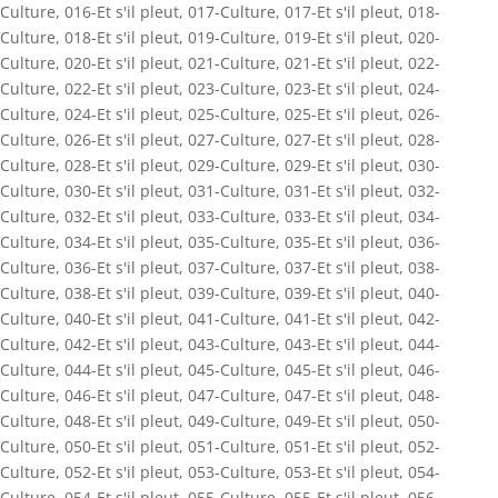
Culture
,
016-Et s'il pleut
,
017-Culture
,
017-Et s'il pleut
,
018-
Culture
,
018-Et s'il pleut
,
019-Culture
,
019-Et s'il pleut
,
020-
Culture
,
020-Et s'il pleut
,
021-Culture
,
021-Et s'il pleut
,
022-
Culture
,
022-Et s'il pleut
,
023-Culture
,
023-Et s'il pleut
,
024-
Culture
,
024-Et s'il pleut
,
025-Culture
,
025-Et s'il pleut
,
026-
Culture
,
026-Et s'il pleut
,
027-Culture
,
027-Et s'il pleut
,
028-
Culture
,
028-Et s'il pleut
,
029-Culture
,
029-Et s'il pleut
,
030-
Culture
,
030-Et s'il pleut
,
031-Culture
,
031-Et s'il pleut
,
032-
Culture
,
032-Et s'il pleut
,
033-Culture
,
033-Et s'il pleut
,
034-
Culture
,
034-Et s'il pleut
,
035-Culture
,
035-Et s'il pleut
,
036-
Culture
,
036-Et s'il pleut
,
037-Culture
,
037-Et s'il pleut
,
038-
Culture
,
038-Et s'il pleut
,
039-Culture
,
039-Et s'il pleut
,
040-
Culture
,
040-Et s'il pleut
,
041-Culture
,
041-Et s'il pleut
,
042-
Culture
,
042-Et s'il pleut
,
043-Culture
,
043-Et s'il pleut
,
044-
Culture
,
044-Et s'il pleut
,
045-Culture
,
045-Et s'il pleut
,
046-
Culture
,
046-Et s'il pleut
,
047-Culture
,
047-Et s'il pleut
,
048-
Culture
,
048-Et s'il pleut
,
049-Culture
,
049-Et s'il pleut
,
050-
Culture
,
050-Et s'il pleut
,
051-Culture
,
051-Et s'il pleut
,
052-
Culture
,
052-Et s'il pleut
,
053-Culture
,
053-Et s'il pleut
,
054-
Culture
,
054-Et s'il pleut
,
055-Culture
,
055-Et s'il pleut
,
056-