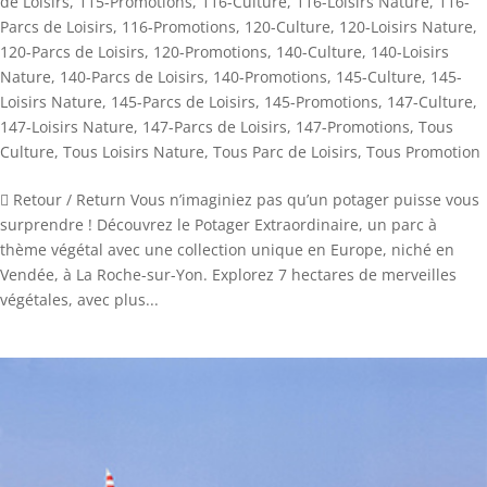
de Loisirs
,
115-Promotions
,
116-Culture
,
116-Loisirs Nature
,
116-
Parcs de Loisirs
,
116-Promotions
,
120-Culture
,
120-Loisirs Nature
,
120-Parcs de Loisirs
,
120-Promotions
,
140-Culture
,
140-Loisirs
Nature
,
140-Parcs de Loisirs
,
140-Promotions
,
145-Culture
,
145-
Loisirs Nature
,
145-Parcs de Loisirs
,
145-Promotions
,
147-Culture
,
147-Loisirs Nature
,
147-Parcs de Loisirs
,
147-Promotions
,
Tous
Culture
,
Tous Loisirs Nature
,
Tous Parc de Loisirs
,
Tous Promotion
 Retour / Return Vous n’imaginiez pas qu’un potager puisse vous
surprendre ! Découvrez le Potager Extraordinaire, un parc à
thème végétal avec une collection unique en Europe, niché en
Vendée, à La Roche-sur-Yon. Explorez 7 hectares de merveilles
végétales, avec plus...