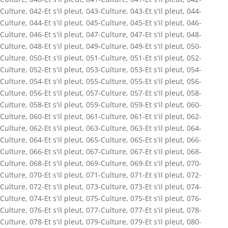
Culture
,
042-Et s'il pleut
,
043-Culture
,
043-Et s'il pleut
,
044-
Culture
,
044-Et s'il pleut
,
045-Culture
,
045-Et s'il pleut
,
046-
Culture
,
046-Et s'il pleut
,
047-Culture
,
047-Et s'il pleut
,
048-
Culture
,
048-Et s'il pleut
,
049-Culture
,
049-Et s'il pleut
,
050-
Culture
,
050-Et s'il pleut
,
051-Culture
,
051-Et s'il pleut
,
052-
Culture
,
052-Et s'il pleut
,
053-Culture
,
053-Et s'il pleut
,
054-
Culture
,
054-Et s'il pleut
,
055-Culture
,
055-Et s'il pleut
,
056-
Culture
,
056-Et s'il pleut
,
057-Culture
,
057-Et s'il pleut
,
058-
Culture
,
058-Et s'il pleut
,
059-Culture
,
059-Et s'il pleut
,
060-
Culture
,
060-Et s'il pleut
,
061-Culture
,
061-Et s'il pleut
,
062-
Culture
,
062-Et s'il pleut
,
063-Culture
,
063-Et s'il pleut
,
064-
Culture
,
064-Et s'il pleut
,
065-Culture
,
065-Et s'il pleut
,
066-
Culture
,
066-Et s'il pleut
,
067-Culture
,
067-Et s'il pleut
,
068-
Culture
,
068-Et s'il pleut
,
069-Culture
,
069-Et s'il pleut
,
070-
Culture
,
070-Et s'il pleut
,
071-Culture
,
071-Et s'il pleut
,
072-
Culture
,
072-Et s'il pleut
,
073-Culture
,
073-Et s'il pleut
,
074-
Culture
,
074-Et s'il pleut
,
075-Culture
,
075-Et s'il pleut
,
076-
Culture
,
076-Et s'il pleut
,
077-Culture
,
077-Et s'il pleut
,
078-
Culture
,
078-Et s'il pleut
,
079-Culture
,
079-Et s'il pleut
,
080-