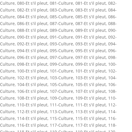
Culture
,
080-Et s'il pleut
,
081-Culture
,
081-Et s'il pleut
,
082-
Culture
,
082-Et s'il pleut
,
083-Culture
,
083-Et s'il pleut
,
084-
Culture
,
084-Et s'il pleut
,
085-Culture
,
085-Et s'il pleut
,
086-
Culture
,
086-Et s'il pleut
,
087-Culture
,
087-Et s'il pleut
,
088-
Culture
,
088-Et s'il pleut
,
089-Culture
,
089-Et s'il pleut
,
090-
Culture
,
090-Et s'il pleut
,
091-Culture
,
091-Et s'il pleut
,
092-
Culture
,
092-Et s'il pleut
,
093-Culture
,
093-Et s'il pleut
,
094-
Culture
,
094-Et s'il pleut
,
095-Culture
,
095-Et s'il pleut
,
096-
Culture
,
096-Et s'il pleut
,
097-Culture
,
097-Et s'il pleut
,
098-
Culture
,
098-Et s'il pleut
,
099-Culture
,
099-Et s'il pleut
,
100-
Culture
,
100-Et s'il pleut
,
101-Culture
,
101-Et s'il pleut
,
102-
Culture
,
102-Et s'il pleut
,
103-Culture
,
103-Et s'il pleut
,
104-
Culture
,
104-Et s'il pleut
,
105-Culture
,
105-Et s'il pleut
,
106-
Culture
,
106-Et s'il pleut
,
107-Culture
,
107-Et s'il pleut
,
108-
Culture
,
108-Et s'il pleut
,
109-Culture
,
109-Et s'il pleut
,
110-
Culture
,
110-Et s'il pleut
,
111-Culture
,
111-Et s'il pleut
,
112-
Culture
,
112-Et s'il pleut
,
113-Culture
,
113-Et s'il pleut
,
114-
Culture
,
114-Et s'il pleut
,
115-Culture
,
115-Et s'il pleut
,
116-
Culture
,
116-Et s'il pleut
,
117-Culture
,
117-Et s'il pleut
,
118-
Culture
,
118-Et s'il pleut
,
119-Culture
,
119-Et s'il pleut
,
120-