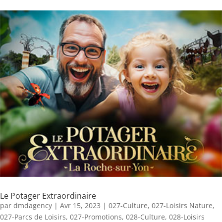
Le Potager Extraordinaire
par
dmdagency
|
Avr 15, 2023
|
027-Culture
,
027-Loisirs Nature
,
027-Parcs de Loisirs
,
027-Promotions
,
028-Culture
,
028-Loisirs