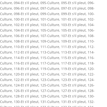
Culture
,
094-Et s'il pleut
,
095-Culture
,
095-Et s'il pleut
,
096-
Culture
,
096-Et s'il pleut
,
097-Culture
,
097-Et s'il pleut
,
098-
Culture
,
098-Et s'il pleut
,
099-Culture
,
099-Et s'il pleut
,
100-
Culture
,
100-Et s'il pleut
,
101-Culture
,
101-Et s'il pleut
,
102-
Culture
,
102-Et s'il pleut
,
103-Culture
,
103-Et s'il pleut
,
104-
Culture
,
104-Et s'il pleut
,
105-Culture
,
105-Et s'il pleut
,
106-
Culture
,
106-Et s'il pleut
,
107-Culture
,
107-Et s'il pleut
,
108-
Culture
,
108-Et s'il pleut
,
109-Culture
,
109-Et s'il pleut
,
110-
Culture
,
110-Et s'il pleut
,
111-Culture
,
111-Et s'il pleut
,
112-
Culture
,
112-Et s'il pleut
,
113-Culture
,
113-Et s'il pleut
,
114-
Culture
,
114-Et s'il pleut
,
115-Culture
,
115-Et s'il pleut
,
116-
Culture
,
116-Et s'il pleut
,
117-Culture
,
117-Et s'il pleut
,
118-
Culture
,
118-Et s'il pleut
,
119-Culture
,
119-Et s'il pleut
,
120-
Culture
,
120-Et s'il pleut
,
121-Culture
,
121-Et s'il pleut
,
122-
Culture
,
122-Et s'il pleut
,
123-Culture
,
123-Et s'il pleut
,
124-
Culture
,
124-Et s'il pleut
,
125-Culture
,
125-Et s'il pleut
,
126-
Culture
,
126-Et s'il pleut
,
127-Culture
,
127-Et s'il pleut
,
128-
Culture
,
128-Et s'il pleut
,
129-Culture
,
129-Et s'il pleut
,
130-
Culture
,
130-Et s'il pleut
,
131-Culture
,
131-Et s'il pleut
,
132-