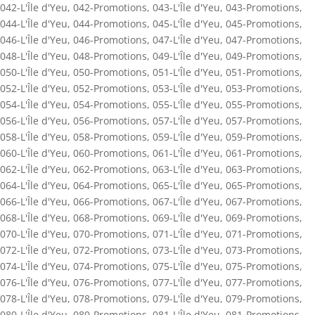
042-L'Île d'Yeu
,
042-Promotions
,
043-L'Île d'Yeu
,
043-Promotions
,
044-L'Île d'Yeu
,
044-Promotions
,
045-L'Île d'Yeu
,
045-Promotions
,
046-L'Île d'Yeu
,
046-Promotions
,
047-L'Île d'Yeu
,
047-Promotions
,
048-L'Île d'Yeu
,
048-Promotions
,
049-L'Île d'Yeu
,
049-Promotions
,
050-L'Île d'Yeu
,
050-Promotions
,
051-L'Île d'Yeu
,
051-Promotions
,
052-L'Île d'Yeu
,
052-Promotions
,
053-L'Île d'Yeu
,
053-Promotions
,
054-L'Île d'Yeu
,
054-Promotions
,
055-L'Île d'Yeu
,
055-Promotions
,
056-L'Île d'Yeu
,
056-Promotions
,
057-L'Île d'Yeu
,
057-Promotions
,
058-L'Île d'Yeu
,
058-Promotions
,
059-L'Île d'Yeu
,
059-Promotions
,
060-L'Île d'Yeu
,
060-Promotions
,
061-L'Île d'Yeu
,
061-Promotions
,
062-L'Île d'Yeu
,
062-Promotions
,
063-L'Île d'Yeu
,
063-Promotions
,
064-L'Île d'Yeu
,
064-Promotions
,
065-L'Île d'Yeu
,
065-Promotions
,
066-L'Île d'Yeu
,
066-Promotions
,
067-L'Île d'Yeu
,
067-Promotions
,
068-L'Île d'Yeu
,
068-Promotions
,
069-L'Île d'Yeu
,
069-Promotions
,
070-L'Île d'Yeu
,
070-Promotions
,
071-L'Île d'Yeu
,
071-Promotions
,
072-L'Île d'Yeu
,
072-Promotions
,
073-L'Île d'Yeu
,
073-Promotions
,
074-L'Île d'Yeu
,
074-Promotions
,
075-L'Île d'Yeu
,
075-Promotions
,
076-L'Île d'Yeu
,
076-Promotions
,
077-L'Île d'Yeu
,
077-Promotions
,
078-L'Île d'Yeu
,
078-Promotions
,
079-L'Île d'Yeu
,
079-Promotions
,
080-L'Île d'Yeu
,
080-Promotions
,
081-L'Île d'Yeu
,
081-Promotions
,