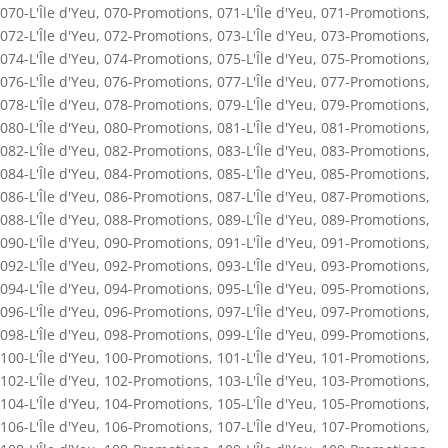
070-L'Île d'Yeu
,
070-Promotions
,
071-L'Île d'Yeu
,
071-Promotions
,
072-L'Île d'Yeu
,
072-Promotions
,
073-L'Île d'Yeu
,
073-Promotions
,
074-L'Île d'Yeu
,
074-Promotions
,
075-L'Île d'Yeu
,
075-Promotions
,
076-L'Île d'Yeu
,
076-Promotions
,
077-L'Île d'Yeu
,
077-Promotions
,
078-L'Île d'Yeu
,
078-Promotions
,
079-L'Île d'Yeu
,
079-Promotions
,
080-L'Île d'Yeu
,
080-Promotions
,
081-L'Île d'Yeu
,
081-Promotions
,
082-L'Île d'Yeu
,
082-Promotions
,
083-L'Île d'Yeu
,
083-Promotions
,
084-L'Île d'Yeu
,
084-Promotions
,
085-L'Île d'Yeu
,
085-Promotions
,
086-L'Île d'Yeu
,
086-Promotions
,
087-L'Île d'Yeu
,
087-Promotions
,
088-L'Île d'Yeu
,
088-Promotions
,
089-L'Île d'Yeu
,
089-Promotions
,
090-L'Île d'Yeu
,
090-Promotions
,
091-L'Île d'Yeu
,
091-Promotions
,
092-L'Île d'Yeu
,
092-Promotions
,
093-L'Île d'Yeu
,
093-Promotions
,
094-L'Île d'Yeu
,
094-Promotions
,
095-L'Île d'Yeu
,
095-Promotions
,
096-L'Île d'Yeu
,
096-Promotions
,
097-L'Île d'Yeu
,
097-Promotions
,
098-L'Île d'Yeu
,
098-Promotions
,
099-L'Île d'Yeu
,
099-Promotions
,
100-L'Île d'Yeu
,
100-Promotions
,
101-L'Île d'Yeu
,
101-Promotions
,
102-L'Île d'Yeu
,
102-Promotions
,
103-L'Île d'Yeu
,
103-Promotions
,
104-L'Île d'Yeu
,
104-Promotions
,
105-L'Île d'Yeu
,
105-Promotions
,
106-L'Île d'Yeu
,
106-Promotions
,
107-L'Île d'Yeu
,
107-Promotions
,