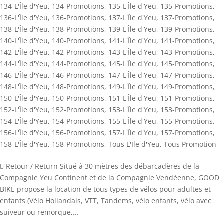
134-L'Île d'Yeu
,
134-Promotions
,
135-L'Île d'Yeu
,
135-Promotions
,
136-L'Île d'Yeu
,
136-Promotions
,
137-L'Île d'Yeu
,
137-Promotions
,
138-L'Île d'Yeu
,
138-Promotions
,
139-L'Île d'Yeu
,
139-Promotions
,
140-L'Île d'Yeu
,
140-Promotions
,
141-L'Île d'Yeu
,
141-Promotions
,
142-L'Île d'Yeu
,
142-Promotions
,
143-L'Île d'Yeu
,
143-Promotions
,
144-L'Île d'Yeu
,
144-Promotions
,
145-L'Île d'Yeu
,
145-Promotions
,
146-L'Île d'Yeu
,
146-Promotions
,
147-L'Île d'Yeu
,
147-Promotions
,
148-L'Île d'Yeu
,
148-Promotions
,
149-L'Île d'Yeu
,
149-Promotions
,
150-L'Île d'Yeu
,
150-Promotions
,
151-L'Île d'Yeu
,
151-Promotions
,
152-L'Île d'Yeu
,
152-Promotions
,
153-L'Île d'Yeu
,
153-Promotions
,
154-L'Île d'Yeu
,
154-Promotions
,
155-L'Île d'Yeu
,
155-Promotions
,
156-L'Île d'Yeu
,
156-Promotions
,
157-L'Île d'Yeu
,
157-Promotions
,
158-L'Île d'Yeu
,
158-Promotions
,
Tous L'Ile d'Yeu
,
Tous Promotion
 Retour / Return Situé à 30 mètres des débarcadères de la
Compagnie Yeu Continent et de la Compagnie Vendéenne, GOOD
BIKE propose la location de tous types de vélos pour adultes et
enfants (Vélo Hollandais, VTT, Tandems, vélo enfants, vélo avec
suiveur ou remorque,...