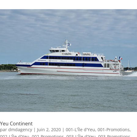
Yeu Continent
par
dmdagency
|
Juin 2, 2020
|
001-L'Île d'Yeu
,
001-Promotions
,
002-L'Île d'Yeu
,
002-Promotions
,
003-L'Île d'Yeu
,
003-Promotions
,