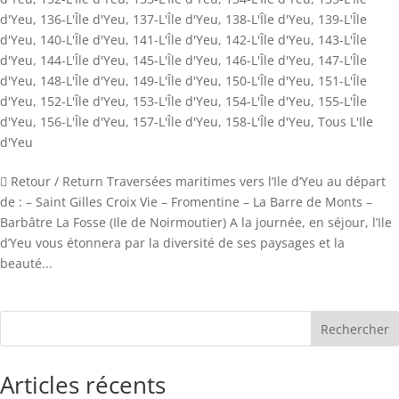
d'Yeu
,
136-L'Île d'Yeu
,
137-L'Île d'Yeu
,
138-L'Île d'Yeu
,
139-L'Île
d'Yeu
,
140-L'Île d'Yeu
,
141-L'Île d'Yeu
,
142-L'Île d'Yeu
,
143-L'Île
d'Yeu
,
144-L'Île d'Yeu
,
145-L'Île d'Yeu
,
146-L'Île d'Yeu
,
147-L'Île
d'Yeu
,
148-L'Île d'Yeu
,
149-L'Île d'Yeu
,
150-L'Île d'Yeu
,
151-L'Île
d'Yeu
,
152-L'Île d'Yeu
,
153-L'Île d'Yeu
,
154-L'Île d'Yeu
,
155-L'Île
d'Yeu
,
156-L'Île d'Yeu
,
157-L'Île d'Yeu
,
158-L'Île d'Yeu
,
Tous L'Ile
d'Yeu
 Retour / Return Traversées maritimes vers l’Ile d’Yeu au départ
de : – Saint Gilles Croix Vie – Fromentine – La Barre de Monts –
Barbâtre La Fosse (Ile de Noirmoutier) A la journée, en séjour, l’Ile
d’Yeu vous étonnera par la diversité de ses paysages et la
beauté...
Rechercher
Articles récents