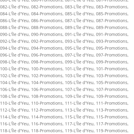
082-L'Île d'Yeu
,
082-Promotions
,
083-L'Île d'Yeu
,
083-Promotions
,
084-L'Île d'Yeu
,
084-Promotions
,
085-L'Île d'Yeu
,
085-Promotions
,
086-L'Île d'Yeu
,
086-Promotions
,
087-L'Île d'Yeu
,
087-Promotions
,
088-L'Île d'Yeu
,
088-Promotions
,
089-L'Île d'Yeu
,
089-Promotions
,
090-L'Île d'Yeu
,
090-Promotions
,
091-L'Île d'Yeu
,
091-Promotions
,
092-L'Île d'Yeu
,
092-Promotions
,
093-L'Île d'Yeu
,
093-Promotions
,
094-L'Île d'Yeu
,
094-Promotions
,
095-L'Île d'Yeu
,
095-Promotions
,
096-L'Île d'Yeu
,
096-Promotions
,
097-L'Île d'Yeu
,
097-Promotions
,
098-L'Île d'Yeu
,
098-Promotions
,
099-L'Île d'Yeu
,
099-Promotions
,
100-L'Île d'Yeu
,
100-Promotions
,
101-L'Île d'Yeu
,
101-Promotions
,
102-L'Île d'Yeu
,
102-Promotions
,
103-L'Île d'Yeu
,
103-Promotions
,
104-L'Île d'Yeu
,
104-Promotions
,
105-L'Île d'Yeu
,
105-Promotions
,
106-L'Île d'Yeu
,
106-Promotions
,
107-L'Île d'Yeu
,
107-Promotions
,
108-L'Île d'Yeu
,
108-Promotions
,
109-L'Île d'Yeu
,
109-Promotions
,
110-L'Île d'Yeu
,
110-Promotions
,
111-L'Île d'Yeu
,
111-Promotions
,
112-L'Île d'Yeu
,
112-Promotions
,
113-L'Île d'Yeu
,
113-Promotions
,
114-L'Île d'Yeu
,
114-Promotions
,
115-L'Île d'Yeu
,
115-Promotions
,
116-L'Île d'Yeu
,
116-Promotions
,
117-L'Île d'Yeu
,
117-Promotions
,
118-L'Île d'Yeu
,
118-Promotions
,
119-L'Île d'Yeu
,
119-Promotions
,