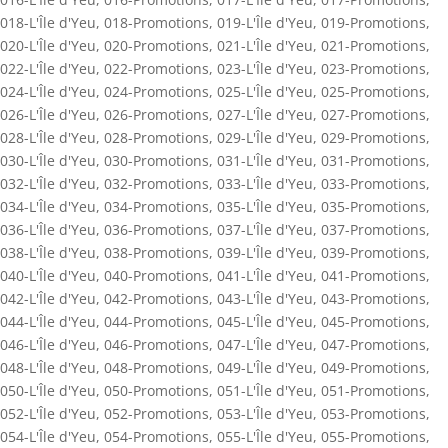
018-L'Île d'Yeu
,
018-Promotions
,
019-L'Île d'Yeu
,
019-Promotions
,
020-L'Île d'Yeu
,
020-Promotions
,
021-L'Île d'Yeu
,
021-Promotions
,
022-L'Île d'Yeu
,
022-Promotions
,
023-L'Île d'Yeu
,
023-Promotions
,
024-L'Île d'Yeu
,
024-Promotions
,
025-L'Île d'Yeu
,
025-Promotions
,
026-L'Île d'Yeu
,
026-Promotions
,
027-L'Île d'Yeu
,
027-Promotions
,
028-L'Île d'Yeu
,
028-Promotions
,
029-L'Île d'Yeu
,
029-Promotions
,
030-L'Île d'Yeu
,
030-Promotions
,
031-L'Île d'Yeu
,
031-Promotions
,
032-L'Île d'Yeu
,
032-Promotions
,
033-L'Île d'Yeu
,
033-Promotions
,
034-L'Île d'Yeu
,
034-Promotions
,
035-L'Île d'Yeu
,
035-Promotions
,
036-L'Île d'Yeu
,
036-Promotions
,
037-L'Île d'Yeu
,
037-Promotions
,
038-L'Île d'Yeu
,
038-Promotions
,
039-L'Île d'Yeu
,
039-Promotions
,
040-L'Île d'Yeu
,
040-Promotions
,
041-L'Île d'Yeu
,
041-Promotions
,
042-L'Île d'Yeu
,
042-Promotions
,
043-L'Île d'Yeu
,
043-Promotions
,
044-L'Île d'Yeu
,
044-Promotions
,
045-L'Île d'Yeu
,
045-Promotions
,
046-L'Île d'Yeu
,
046-Promotions
,
047-L'Île d'Yeu
,
047-Promotions
,
048-L'Île d'Yeu
,
048-Promotions
,
049-L'Île d'Yeu
,
049-Promotions
,
050-L'Île d'Yeu
,
050-Promotions
,
051-L'Île d'Yeu
,
051-Promotions
,
052-L'Île d'Yeu
,
052-Promotions
,
053-L'Île d'Yeu
,
053-Promotions
,
054-L'Île d'Yeu
,
054-Promotions
,
055-L'Île d'Yeu
,
055-Promotions
,