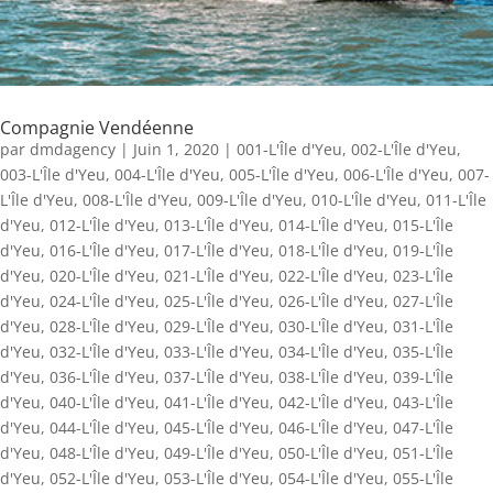
Compagnie Vendéenne
par
dmdagency
|
Juin 1, 2020
|
001-L'Île d'Yeu
,
002-L'Île d'Yeu
,
003-L'Île d'Yeu
,
004-L'Île d'Yeu
,
005-L'Île d'Yeu
,
006-L'Île d'Yeu
,
007-
L'Île d'Yeu
,
008-L'Île d'Yeu
,
009-L'Île d'Yeu
,
010-L'Île d'Yeu
,
011-L'Île
d'Yeu
,
012-L'Île d'Yeu
,
013-L'Île d'Yeu
,
014-L'Île d'Yeu
,
015-L'Île
d'Yeu
,
016-L'Île d'Yeu
,
017-L'Île d'Yeu
,
018-L'Île d'Yeu
,
019-L'Île
d'Yeu
,
020-L'Île d'Yeu
,
021-L'Île d'Yeu
,
022-L'Île d'Yeu
,
023-L'Île
d'Yeu
,
024-L'Île d'Yeu
,
025-L'Île d'Yeu
,
026-L'Île d'Yeu
,
027-L'Île
d'Yeu
,
028-L'Île d'Yeu
,
029-L'Île d'Yeu
,
030-L'Île d'Yeu
,
031-L'Île
d'Yeu
,
032-L'Île d'Yeu
,
033-L'Île d'Yeu
,
034-L'Île d'Yeu
,
035-L'Île
d'Yeu
,
036-L'Île d'Yeu
,
037-L'Île d'Yeu
,
038-L'Île d'Yeu
,
039-L'Île
d'Yeu
,
040-L'Île d'Yeu
,
041-L'Île d'Yeu
,
042-L'Île d'Yeu
,
043-L'Île
d'Yeu
,
044-L'Île d'Yeu
,
045-L'Île d'Yeu
,
046-L'Île d'Yeu
,
047-L'Île
d'Yeu
,
048-L'Île d'Yeu
,
049-L'Île d'Yeu
,
050-L'Île d'Yeu
,
051-L'Île
d'Yeu
,
052-L'Île d'Yeu
,
053-L'Île d'Yeu
,
054-L'Île d'Yeu
,
055-L'Île