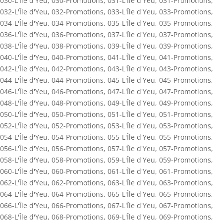
030-L'Île d'Yeu
,
030-Promotions
,
031-L'Île d'Yeu
,
031-Promotions
,
032-L'Île d'Yeu
,
032-Promotions
,
033-L'Île d'Yeu
,
033-Promotions
,
034-L'Île d'Yeu
,
034-Promotions
,
035-L'Île d'Yeu
,
035-Promotions
,
036-L'Île d'Yeu
,
036-Promotions
,
037-L'Île d'Yeu
,
037-Promotions
,
038-L'Île d'Yeu
,
038-Promotions
,
039-L'Île d'Yeu
,
039-Promotions
,
040-L'Île d'Yeu
,
040-Promotions
,
041-L'Île d'Yeu
,
041-Promotions
,
042-L'Île d'Yeu
,
042-Promotions
,
043-L'Île d'Yeu
,
043-Promotions
,
044-L'Île d'Yeu
,
044-Promotions
,
045-L'Île d'Yeu
,
045-Promotions
,
046-L'Île d'Yeu
,
046-Promotions
,
047-L'Île d'Yeu
,
047-Promotions
,
048-L'Île d'Yeu
,
048-Promotions
,
049-L'Île d'Yeu
,
049-Promotions
,
050-L'Île d'Yeu
,
050-Promotions
,
051-L'Île d'Yeu
,
051-Promotions
,
052-L'Île d'Yeu
,
052-Promotions
,
053-L'Île d'Yeu
,
053-Promotions
,
054-L'Île d'Yeu
,
054-Promotions
,
055-L'Île d'Yeu
,
055-Promotions
,
056-L'Île d'Yeu
,
056-Promotions
,
057-L'Île d'Yeu
,
057-Promotions
,
058-L'Île d'Yeu
,
058-Promotions
,
059-L'Île d'Yeu
,
059-Promotions
,
060-L'Île d'Yeu
,
060-Promotions
,
061-L'Île d'Yeu
,
061-Promotions
,
062-L'Île d'Yeu
,
062-Promotions
,
063-L'Île d'Yeu
,
063-Promotions
,
064-L'Île d'Yeu
,
064-Promotions
,
065-L'Île d'Yeu
,
065-Promotions
,
066-L'Île d'Yeu
,
066-Promotions
,
067-L'Île d'Yeu
,
067-Promotions
,
068-L'Île d'Yeu
,
068-Promotions
,
069-L'Île d'Yeu
,
069-Promotions
,