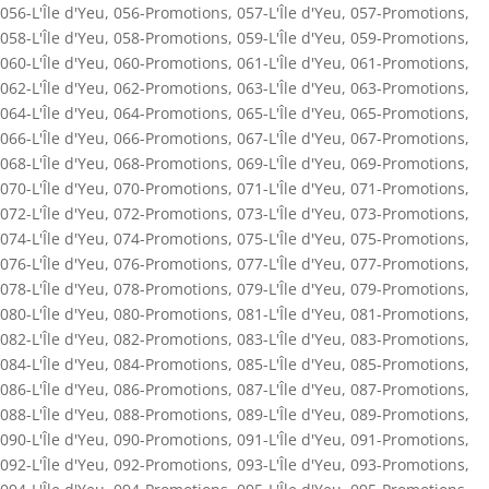
056-L'Île d'Yeu
,
056-Promotions
,
057-L'Île d'Yeu
,
057-Promotions
,
058-L'Île d'Yeu
,
058-Promotions
,
059-L'Île d'Yeu
,
059-Promotions
,
060-L'Île d'Yeu
,
060-Promotions
,
061-L'Île d'Yeu
,
061-Promotions
,
062-L'Île d'Yeu
,
062-Promotions
,
063-L'Île d'Yeu
,
063-Promotions
,
064-L'Île d'Yeu
,
064-Promotions
,
065-L'Île d'Yeu
,
065-Promotions
,
066-L'Île d'Yeu
,
066-Promotions
,
067-L'Île d'Yeu
,
067-Promotions
,
068-L'Île d'Yeu
,
068-Promotions
,
069-L'Île d'Yeu
,
069-Promotions
,
070-L'Île d'Yeu
,
070-Promotions
,
071-L'Île d'Yeu
,
071-Promotions
,
072-L'Île d'Yeu
,
072-Promotions
,
073-L'Île d'Yeu
,
073-Promotions
,
074-L'Île d'Yeu
,
074-Promotions
,
075-L'Île d'Yeu
,
075-Promotions
,
076-L'Île d'Yeu
,
076-Promotions
,
077-L'Île d'Yeu
,
077-Promotions
,
078-L'Île d'Yeu
,
078-Promotions
,
079-L'Île d'Yeu
,
079-Promotions
,
080-L'Île d'Yeu
,
080-Promotions
,
081-L'Île d'Yeu
,
081-Promotions
,
082-L'Île d'Yeu
,
082-Promotions
,
083-L'Île d'Yeu
,
083-Promotions
,
084-L'Île d'Yeu
,
084-Promotions
,
085-L'Île d'Yeu
,
085-Promotions
,
086-L'Île d'Yeu
,
086-Promotions
,
087-L'Île d'Yeu
,
087-Promotions
,
088-L'Île d'Yeu
,
088-Promotions
,
089-L'Île d'Yeu
,
089-Promotions
,
090-L'Île d'Yeu
,
090-Promotions
,
091-L'Île d'Yeu
,
091-Promotions
,
092-L'Île d'Yeu
,
092-Promotions
,
093-L'Île d'Yeu
,
093-Promotions
,