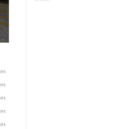
irs
irs
irs
irs
irs