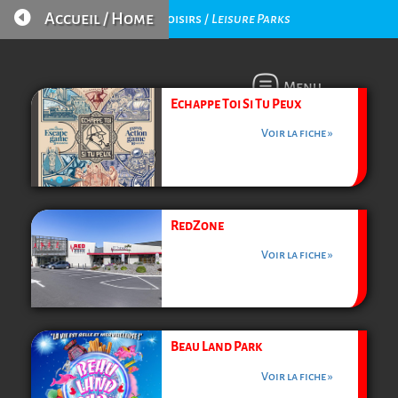

Accueil / Home
Parcs de Loisirs /
Leisure Parks
Menu
Echappe Toi Si Tu Peux
Voir la fiche »
RedZone
Voir la fiche »
Beau Land Park
Voir la fiche »