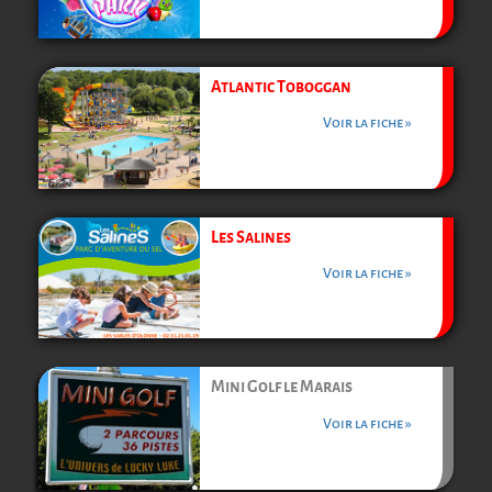
Atlantic Toboggan
Voir la fiche »
Les Salines
Voir la fiche »
Mini Golf le Marais
Voir la fiche »