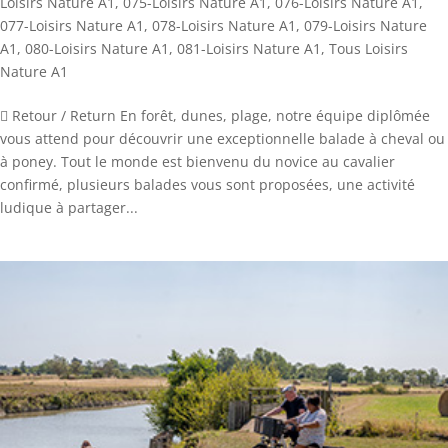
Loisirs Nature A1
,
075-Loisirs Nature A1
,
076-Loisirs Nature A1
,
077-Loisirs Nature A1
,
078-Loisirs Nature A1
,
079-Loisirs Nature
A1
,
080-Loisirs Nature A1
,
081-Loisirs Nature A1
,
Tous Loisirs
Nature A1
 Retour / Return En forêt, dunes, plage, notre équipe diplômée
vous attend pour découvrir une exceptionnelle balade à cheval ou
à poney. Tout le monde est bienvenu du novice au cavalier
confirmé, plusieurs balades vous sont proposées, une activité
ludique à partager...