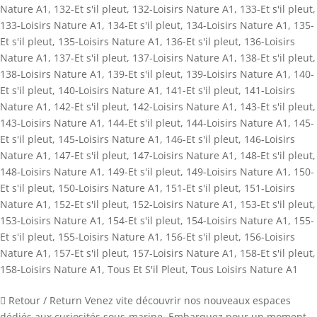
Nature A1
,
132-Et s'il pleut
,
132-Loisirs Nature A1
,
133-Et s'il pleut
,
133-Loisirs Nature A1
,
134-Et s'il pleut
,
134-Loisirs Nature A1
,
135-
Et s'il pleut
,
135-Loisirs Nature A1
,
136-Et s'il pleut
,
136-Loisirs
Nature A1
,
137-Et s'il pleut
,
137-Loisirs Nature A1
,
138-Et s'il pleut
,
138-Loisirs Nature A1
,
139-Et s'il pleut
,
139-Loisirs Nature A1
,
140-
Et s'il pleut
,
140-Loisirs Nature A1
,
141-Et s'il pleut
,
141-Loisirs
Nature A1
,
142-Et s'il pleut
,
142-Loisirs Nature A1
,
143-Et s'il pleut
,
143-Loisirs Nature A1
,
144-Et s'il pleut
,
144-Loisirs Nature A1
,
145-
Et s'il pleut
,
145-Loisirs Nature A1
,
146-Et s'il pleut
,
146-Loisirs
Nature A1
,
147-Et s'il pleut
,
147-Loisirs Nature A1
,
148-Et s'il pleut
,
148-Loisirs Nature A1
,
149-Et s'il pleut
,
149-Loisirs Nature A1
,
150-
Et s'il pleut
,
150-Loisirs Nature A1
,
151-Et s'il pleut
,
151-Loisirs
Nature A1
,
152-Et s'il pleut
,
152-Loisirs Nature A1
,
153-Et s'il pleut
,
153-Loisirs Nature A1
,
154-Et s'il pleut
,
154-Loisirs Nature A1
,
155-
Et s'il pleut
,
155-Loisirs Nature A1
,
156-Et s'il pleut
,
156-Loisirs
Nature A1
,
157-Et s'il pleut
,
157-Loisirs Nature A1
,
158-Et s'il pleut
,
158-Loisirs Nature A1
,
Tous Et S'il Pleut
,
Tous Loisirs Nature A1
 Retour / Return Venez vite découvrir nos nouveaux espaces
dédiés aux curiosités sous-marine. Embarquez pour un moment