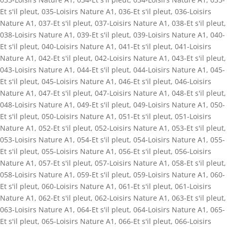
Et s'il pleut
,
035-Loisirs Nature A1
,
036-Et s'il pleut
,
036-Loisirs
Nature A1
,
037-Et s'il pleut
,
037-Loisirs Nature A1
,
038-Et s'il pleut
,
038-Loisirs Nature A1
,
039-Et s'il pleut
,
039-Loisirs Nature A1
,
040-
Et s'il pleut
,
040-Loisirs Nature A1
,
041-Et s'il pleut
,
041-Loisirs
Nature A1
,
042-Et s'il pleut
,
042-Loisirs Nature A1
,
043-Et s'il pleut
,
043-Loisirs Nature A1
,
044-Et s'il pleut
,
044-Loisirs Nature A1
,
045-
Et s'il pleut
,
045-Loisirs Nature A1
,
046-Et s'il pleut
,
046-Loisirs
Nature A1
,
047-Et s'il pleut
,
047-Loisirs Nature A1
,
048-Et s'il pleut
,
048-Loisirs Nature A1
,
049-Et s'il pleut
,
049-Loisirs Nature A1
,
050-
Et s'il pleut
,
050-Loisirs Nature A1
,
051-Et s'il pleut
,
051-Loisirs
Nature A1
,
052-Et s'il pleut
,
052-Loisirs Nature A1
,
053-Et s'il pleut
,
053-Loisirs Nature A1
,
054-Et s'il pleut
,
054-Loisirs Nature A1
,
055-
Et s'il pleut
,
055-Loisirs Nature A1
,
056-Et s'il pleut
,
056-Loisirs
Nature A1
,
057-Et s'il pleut
,
057-Loisirs Nature A1
,
058-Et s'il pleut
,
058-Loisirs Nature A1
,
059-Et s'il pleut
,
059-Loisirs Nature A1
,
060-
Et s'il pleut
,
060-Loisirs Nature A1
,
061-Et s'il pleut
,
061-Loisirs
Nature A1
,
062-Et s'il pleut
,
062-Loisirs Nature A1
,
063-Et s'il pleut
,
063-Loisirs Nature A1
,
064-Et s'il pleut
,
064-Loisirs Nature A1
,
065-
Et s'il pleut
,
065-Loisirs Nature A1
,
066-Et s'il pleut
,
066-Loisirs