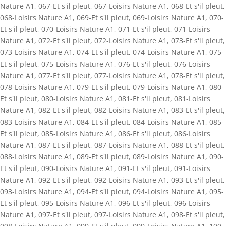
Nature A1
,
067-Et s'il pleut
,
067-Loisirs Nature A1
,
068-Et s'il pleut
,
068-Loisirs Nature A1
,
069-Et s'il pleut
,
069-Loisirs Nature A1
,
070-
Et s'il pleut
,
070-Loisirs Nature A1
,
071-Et s'il pleut
,
071-Loisirs
Nature A1
,
072-Et s'il pleut
,
072-Loisirs Nature A1
,
073-Et s'il pleut
,
073-Loisirs Nature A1
,
074-Et s'il pleut
,
074-Loisirs Nature A1
,
075-
Et s'il pleut
,
075-Loisirs Nature A1
,
076-Et s'il pleut
,
076-Loisirs
Nature A1
,
077-Et s'il pleut
,
077-Loisirs Nature A1
,
078-Et s'il pleut
,
078-Loisirs Nature A1
,
079-Et s'il pleut
,
079-Loisirs Nature A1
,
080-
Et s'il pleut
,
080-Loisirs Nature A1
,
081-Et s'il pleut
,
081-Loisirs
Nature A1
,
082-Et s'il pleut
,
082-Loisirs Nature A1
,
083-Et s'il pleut
,
083-Loisirs Nature A1
,
084-Et s'il pleut
,
084-Loisirs Nature A1
,
085-
Et s'il pleut
,
085-Loisirs Nature A1
,
086-Et s'il pleut
,
086-Loisirs
Nature A1
,
087-Et s'il pleut
,
087-Loisirs Nature A1
,
088-Et s'il pleut
,
088-Loisirs Nature A1
,
089-Et s'il pleut
,
089-Loisirs Nature A1
,
090-
Et s'il pleut
,
090-Loisirs Nature A1
,
091-Et s'il pleut
,
091-Loisirs
Nature A1
,
092-Et s'il pleut
,
092-Loisirs Nature A1
,
093-Et s'il pleut
,
093-Loisirs Nature A1
,
094-Et s'il pleut
,
094-Loisirs Nature A1
,
095-
Et s'il pleut
,
095-Loisirs Nature A1
,
096-Et s'il pleut
,
096-Loisirs
Nature A1
,
097-Et s'il pleut
,
097-Loisirs Nature A1
,
098-Et s'il pleut
,