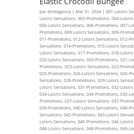
Elastic Crocodil Bungee
par
dmdagency
|
Mai 31, 2024
|
001-Loisirs S
Loisirs Sensations
,
003-Promotions
,
004-Loisirs
006-Loisirs Sensations
,
006-Promotions
,
007-Lo
Promotions
,
009-Loisirs Sensations
,
009-Promot
011-Promotions
,
012-Loisirs Sensations
,
012-Pr
Sensations
,
014-Promotions
,
015-Loisirs Sensat
Loisirs Sensations
,
017-Promotions
,
018-Loisirs
020-Loisirs Sensations
,
020-Promotions
,
021-Lo
Promotions
,
023-Loisirs Sensations
,
023-Promot
025-Promotions
,
026-Loisirs Sensations
,
026-Pr
Sensations
,
028-Promotions
,
029-Loisirs Sensat
Loisirs Sensations
,
031-Promotions
,
032-Loisirs
034-Loisirs Sensations
,
034-Promotions
,
035-Lo
Promotions
,
037-Loisirs Sensations
,
037-Promot
039-Promotions
,
040-Loisirs Sensations
,
040-Pr
Sensations
,
042-Promotions
,
043-Loisirs Sensat
Loisirs Sensations
,
045-Promotions
,
046-Loisirs
048-Loisirs Sensations
,
048-Promotions
,
049-Lo