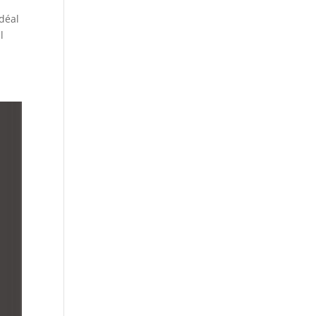
déal
l