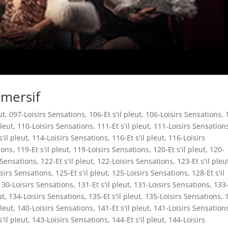
mersif
ut
,
097-Loisirs Sensations
,
106-Et s'il pleut
,
106-Loisirs Sensations
,
pleut
,
110-Loisirs Sensations
,
111-Et s'il pleut
,
111-Loisirs Sensation
s'il pleut
,
114-Loisirs Sensations
,
116-Et s'il pleut
,
116-Loisirs
ions
,
119-Et s'il pleut
,
119-Loisirs Sensations
,
120-Et s'il pleut
,
120-
 Sensations
,
122-Et s'il pleut
,
122-Loisirs Sensations
,
123-Et s'il pleu
sirs Sensations
,
125-Et s'il pleut
,
125-Loisirs Sensations
,
128-Et s'il
130-Loisirs Sensations
,
131-Et s'il pleut
,
131-Loisirs Sensations
,
133-
ut
,
134-Loisirs Sensations
,
135-Et s'il pleut
,
135-Loisirs Sensations
,
pleut
,
140-Loisirs Sensations
,
141-Et s'il pleut
,
141-Loisirs Sensation
s'il pleut
,
143-Loisirs Sensations
,
144-Et s'il pleut
,
144-Loisirs