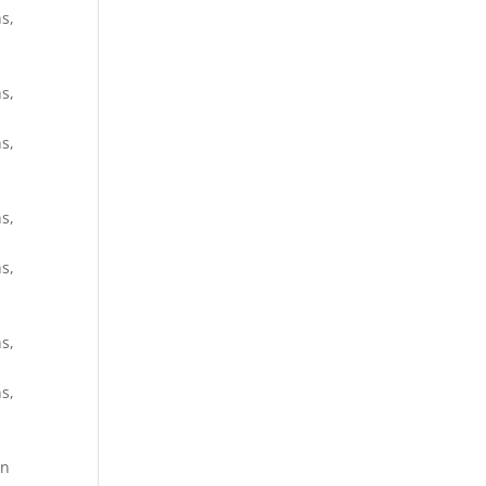
ns
,
ns
,
ns
,
ns
,
ns
,
ns
,
ns
,
on