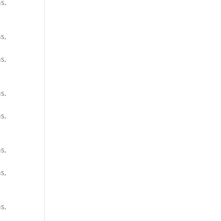
ns
,
ns
,
ns
,
ns
,
ns
,
ns
,
ns
,
ns
,