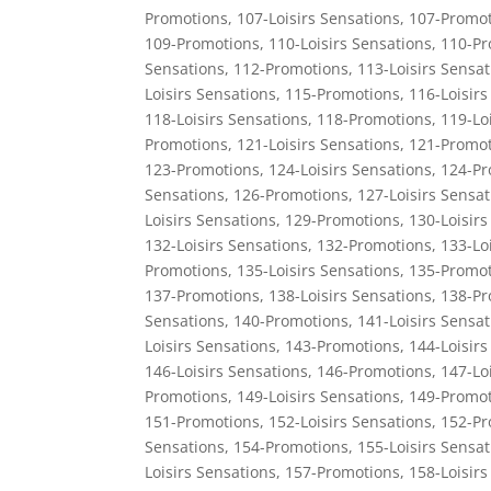
Promotions
,
107-Loisirs Sensations
,
107-Promot
109-Promotions
,
110-Loisirs Sensations
,
110-Pr
Sensations
,
112-Promotions
,
113-Loisirs Sensat
Loisirs Sensations
,
115-Promotions
,
116-Loisirs
118-Loisirs Sensations
,
118-Promotions
,
119-Lo
Promotions
,
121-Loisirs Sensations
,
121-Promot
123-Promotions
,
124-Loisirs Sensations
,
124-Pr
Sensations
,
126-Promotions
,
127-Loisirs Sensat
Loisirs Sensations
,
129-Promotions
,
130-Loisirs
132-Loisirs Sensations
,
132-Promotions
,
133-Lo
Promotions
,
135-Loisirs Sensations
,
135-Promot
137-Promotions
,
138-Loisirs Sensations
,
138-Pr
Sensations
,
140-Promotions
,
141-Loisirs Sensat
Loisirs Sensations
,
143-Promotions
,
144-Loisirs
146-Loisirs Sensations
,
146-Promotions
,
147-Lo
Promotions
,
149-Loisirs Sensations
,
149-Promot
151-Promotions
,
152-Loisirs Sensations
,
152-Pr
Sensations
,
154-Promotions
,
155-Loisirs Sensat
Loisirs Sensations
,
157-Promotions
,
158-Loisirs