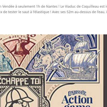
 en Vendée à seulement 1h de Nantes ! Le Viaduc de Coquilleau est i
de tester le saut à l’élastique ! Avec ses 52m au-dessus de l’eau, i