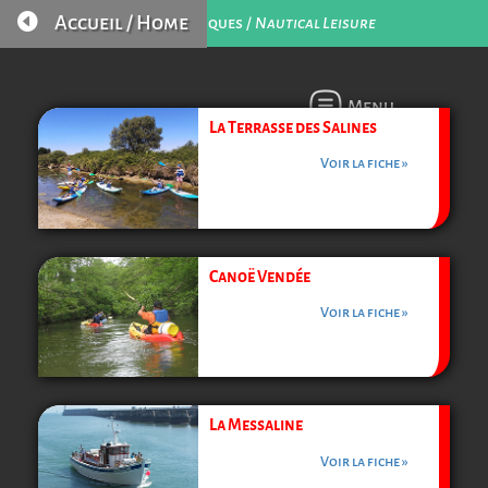

Accueil / Home
Loisirs Nautiques /
Nautical Leisure
Menu
La Terrasse des Salines
Voir la fiche »
Canoë Vendée
Voir la fiche »
La Messaline
Voir la fiche »