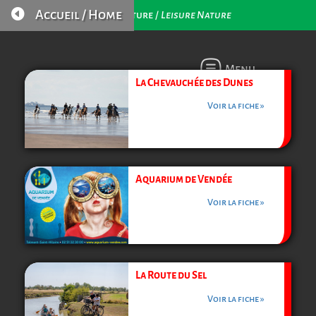

Accueil / Home
Loisirs Nature /
Leisure Nature
Menu
La Chevauchée des Dunes
Voir la fiche »
Aquarium de Vendée
Voir la fiche »
La Route du Sel
Voir la fiche »