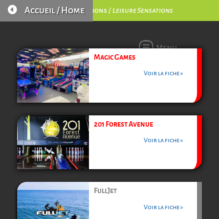

Accueil / Home
Loisirs Sensations /
Leisure Sensations
Menu
Magic Games
Voir la fiche »
201 Forest Avenue
Voir la fiche »
FullJet
Voir la fiche »