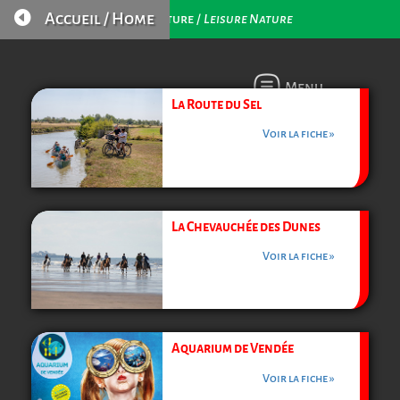

Accueil / Home
Loisirs Nature /
Leisure Nature
Menu
La Route du Sel
Voir la fiche »
La Chevauchée des Dunes
Voir la fiche »
Aquarium de Vendée
Voir la fiche »