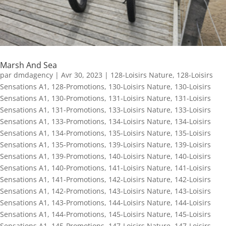
Marsh And Sea
par
dmdagency
|
Avr 30, 2023
|
128-Loisirs Nature
,
128-Loisirs
Sensations A1
,
128-Promotions
,
130-Loisirs Nature
,
130-Loisirs
Sensations A1
,
130-Promotions
,
131-Loisirs Nature
,
131-Loisirs
Sensations A1
,
131-Promotions
,
133-Loisirs Nature
,
133-Loisirs
Sensations A1
,
133-Promotions
,
134-Loisirs Nature
,
134-Loisirs
Sensations A1
,
134-Promotions
,
135-Loisirs Nature
,
135-Loisirs
Sensations A1
,
135-Promotions
,
139-Loisirs Nature
,
139-Loisirs
Sensations A1
,
139-Promotions
,
140-Loisirs Nature
,
140-Loisirs
Sensations A1
,
140-Promotions
,
141-Loisirs Nature
,
141-Loisirs
Sensations A1
,
141-Promotions
,
142-Loisirs Nature
,
142-Loisirs
Sensations A1
,
142-Promotions
,
143-Loisirs Nature
,
143-Loisirs
Sensations A1
,
143-Promotions
,
144-Loisirs Nature
,
144-Loisirs
Sensations A1
,
144-Promotions
,
145-Loisirs Nature
,
145-Loisirs
Sensations A1
,
145-Promotions
,
147-Loisirs Nature
,
147-Loisirs