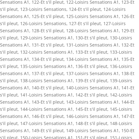
Sensations A1
,
122-Et s'il pleut
,
122-Loisirs Sensations A1
,
123-Et
s'il pleut
,
123-Loisirs Sensations
,
124-Et s'il pleut
,
124-Loisirs
Sensations A1
,
125-Et s'il pleut
,
125-Loisirs Sensations A1
,
126-Et
s'il pleut
,
126-Loisirs Sensations
,
127-Et s'il pleut
,
127-Loisirs
Sensations A1
,
128-Et s'il pleut
,
128-Loisirs Sensations A1
,
129-Et
s'il pleut
,
129-Loisirs Sensations A1
,
130-Et s'il pleut
,
130-Loisirs
Sensations A1
,
131-Et s'il pleut
,
131-Loisirs Sensations A1
,
132-Et
s'il pleut
,
132-Loisirs Sensations A1
,
133-Et s'il pleut
,
133-Loisirs
Sensations A1
,
134-Et s'il pleut
,
134-Loisirs Sensations A1
,
135-Et
s'il pleut
,
135-Loisirs Sensations A1
,
136-Et s'il pleut
,
136-Loisirs
Sensations A1
,
137-Et s'il pleut
,
137-Loisirs Sensations A1
,
138-Et
s'il pleut
,
138-Loisirs Sensations A1
,
139-Et s'il pleut
,
139-Loisirs
Sensations A1
,
140-Et s'il pleut
,
140-Loisirs Sensations A1
,
141-Et
s'il pleut
,
141-Loisirs Sensations A1
,
142-Et s'il pleut
,
142-Loisirs
Sensations A1
,
143-Et s'il pleut
,
143-Loisirs Sensations A1
,
144-Et
s'il pleut
,
144-Loisirs Sensations A1
,
145-Et s'il pleut
,
145-Loisirs
Sensations A1
,
146-Et s'il pleut
,
146-Loisirs Sensations A1
,
147-Et
s'il pleut
,
147-Loisirs Sensations A1
,
148-Et s'il pleut
,
148-Loisirs
Sensations A1
,
149-Et s'il pleut
,
149-Loisirs Sensations A1
,
150-Et
s'il pleut
,
150-Loisirs Sensations A1
,
151-Et s'il pleut
,
151-Loisirs