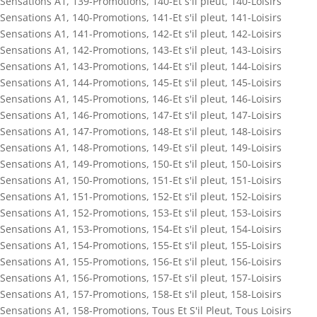
Sensations A1
,
139-Promotions
,
140-Et s'il pleut
,
140-Loisirs
Sensations A1
,
140-Promotions
,
141-Et s'il pleut
,
141-Loisirs
Sensations A1
,
141-Promotions
,
142-Et s'il pleut
,
142-Loisirs
Sensations A1
,
142-Promotions
,
143-Et s'il pleut
,
143-Loisirs
Sensations A1
,
143-Promotions
,
144-Et s'il pleut
,
144-Loisirs
Sensations A1
,
144-Promotions
,
145-Et s'il pleut
,
145-Loisirs
Sensations A1
,
145-Promotions
,
146-Et s'il pleut
,
146-Loisirs
Sensations A1
,
146-Promotions
,
147-Et s'il pleut
,
147-Loisirs
Sensations A1
,
147-Promotions
,
148-Et s'il pleut
,
148-Loisirs
Sensations A1
,
148-Promotions
,
149-Et s'il pleut
,
149-Loisirs
Sensations A1
,
149-Promotions
,
150-Et s'il pleut
,
150-Loisirs
Sensations A1
,
150-Promotions
,
151-Et s'il pleut
,
151-Loisirs
Sensations A1
,
151-Promotions
,
152-Et s'il pleut
,
152-Loisirs
Sensations A1
,
152-Promotions
,
153-Et s'il pleut
,
153-Loisirs
Sensations A1
,
153-Promotions
,
154-Et s'il pleut
,
154-Loisirs
Sensations A1
,
154-Promotions
,
155-Et s'il pleut
,
155-Loisirs
Sensations A1
,
155-Promotions
,
156-Et s'il pleut
,
156-Loisirs
Sensations A1
,
156-Promotions
,
157-Et s'il pleut
,
157-Loisirs
Sensations A1
,
157-Promotions
,
158-Et s'il pleut
,
158-Loisirs
Sensations A1
,
158-Promotions
,
Tous Et S'il Pleut
,
Tous Loisirs