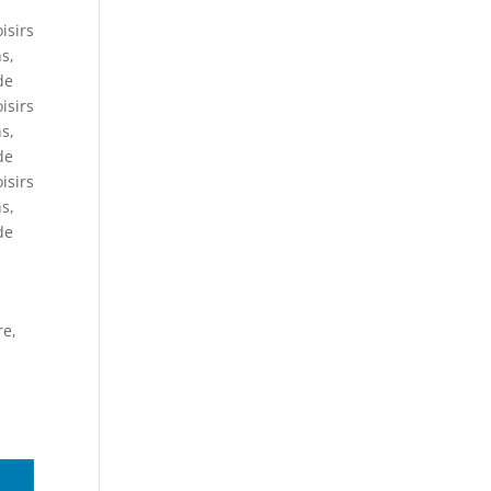
isirs
ns
,
de
isirs
ns
,
de
isirs
ns
,
de
re,