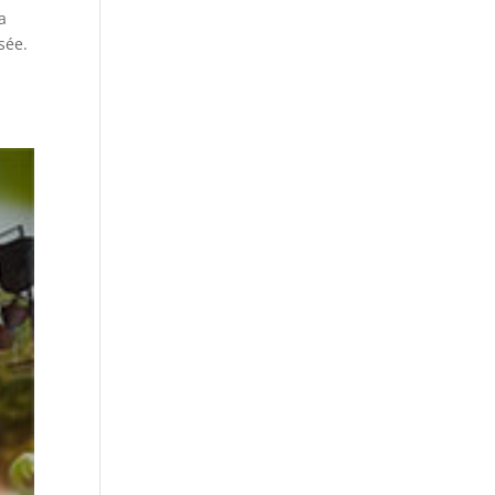
a
sée.