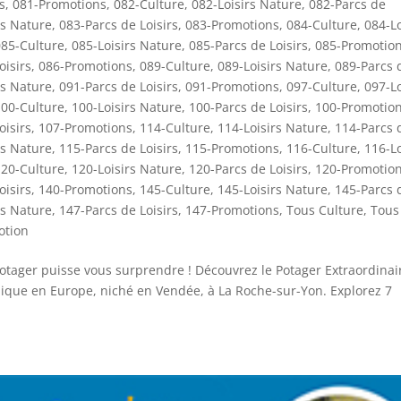
s
,
081-Promotions
,
082-Culture
,
082-Loisirs Nature
,
082-Parcs de
rs Nature
,
083-Parcs de Loisirs
,
083-Promotions
,
084-Culture
,
084-Lo
085-Culture
,
085-Loisirs Nature
,
085-Parcs de Loisirs
,
085-Promotio
oisirs
,
086-Promotions
,
089-Culture
,
089-Loisirs Nature
,
089-Parcs 
rs Nature
,
091-Parcs de Loisirs
,
091-Promotions
,
097-Culture
,
097-Lo
100-Culture
,
100-Loisirs Nature
,
100-Parcs de Loisirs
,
100-Promotio
oisirs
,
107-Promotions
,
114-Culture
,
114-Loisirs Nature
,
114-Parcs 
rs Nature
,
115-Parcs de Loisirs
,
115-Promotions
,
116-Culture
,
116-Lo
120-Culture
,
120-Loisirs Nature
,
120-Parcs de Loisirs
,
120-Promotio
oisirs
,
140-Promotions
,
145-Culture
,
145-Loisirs Nature
,
145-Parcs 
rs Nature
,
147-Parcs de Loisirs
,
147-Promotions
,
Tous Culture
,
Tous
otion
otager puisse vous surprendre ! Découvrez le Potager Extraordinai
nique en Europe, niché en Vendée, à La Roche-sur-Yon. Explorez 7