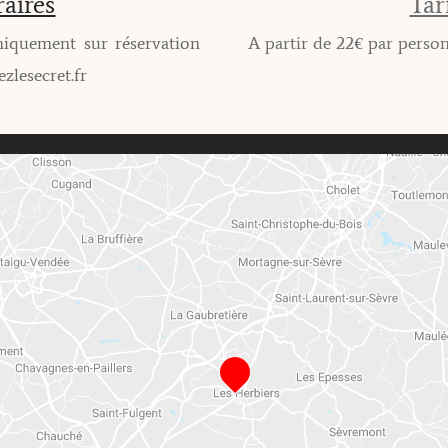
aires
Tar
niquement sur réservation
A partir de 22€ par perso
zlesecret.fr