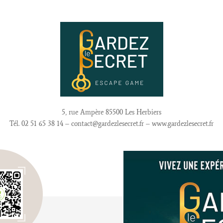
5, rue Ampère 85500 Les Herbiers
Tél. 02 51 65 38 14 – contact@gardezlesecret.fr – www.gardezlesecret.fr