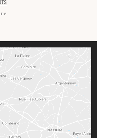
ifs
nne