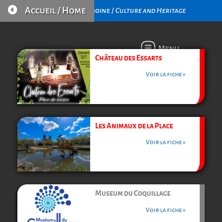

Accueil / Home
Culture et Patrimoine /
Culture and Heritage
Menu
Château des Essarts
Voir la fiche »
Les Animaux de la Place
Voir la fiche »
Museum du Coquillage
Voir la fiche »