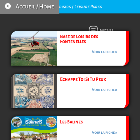

Accueil / Home
Parcs de Loisirs /
Leisure Parks
Menu
Base de Loisirs des
Fontenelles
Voir la fiche »
Echappe Toi Si Tu Peux
Voir la fiche »
Les Salines
Voir la fiche »