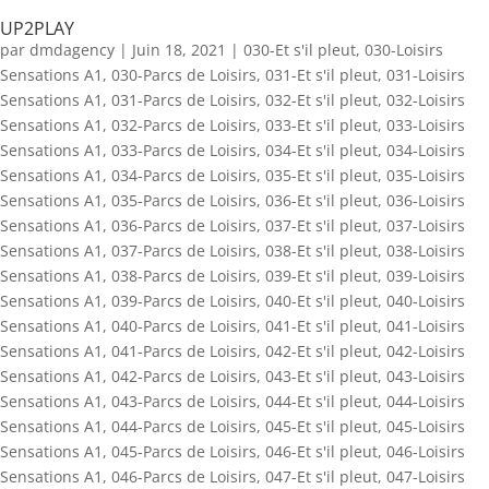
UP2PLAY
par
dmdagency
|
Juin 18, 2021
|
030-Et s'il pleut
,
030-Loisirs
Sensations A1
,
030-Parcs de Loisirs
,
031-Et s'il pleut
,
031-Loisirs
Sensations A1
,
031-Parcs de Loisirs
,
032-Et s'il pleut
,
032-Loisirs
Sensations A1
,
032-Parcs de Loisirs
,
033-Et s'il pleut
,
033-Loisirs
Sensations A1
,
033-Parcs de Loisirs
,
034-Et s'il pleut
,
034-Loisirs
Sensations A1
,
034-Parcs de Loisirs
,
035-Et s'il pleut
,
035-Loisirs
Sensations A1
,
035-Parcs de Loisirs
,
036-Et s'il pleut
,
036-Loisirs
Sensations A1
,
036-Parcs de Loisirs
,
037-Et s'il pleut
,
037-Loisirs
Sensations A1
,
037-Parcs de Loisirs
,
038-Et s'il pleut
,
038-Loisirs
Sensations A1
,
038-Parcs de Loisirs
,
039-Et s'il pleut
,
039-Loisirs
Sensations A1
,
039-Parcs de Loisirs
,
040-Et s'il pleut
,
040-Loisirs
Sensations A1
,
040-Parcs de Loisirs
,
041-Et s'il pleut
,
041-Loisirs
Sensations A1
,
041-Parcs de Loisirs
,
042-Et s'il pleut
,
042-Loisirs
Sensations A1
,
042-Parcs de Loisirs
,
043-Et s'il pleut
,
043-Loisirs
Sensations A1
,
043-Parcs de Loisirs
,
044-Et s'il pleut
,
044-Loisirs
Sensations A1
,
044-Parcs de Loisirs
,
045-Et s'il pleut
,
045-Loisirs
Sensations A1
,
045-Parcs de Loisirs
,
046-Et s'il pleut
,
046-Loisirs
Sensations A1
,
046-Parcs de Loisirs
,
047-Et s'il pleut
,
047-Loisirs