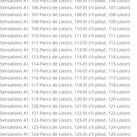
Sensations A1
,
105-Parcs de Loisirs
,
106-Et s'il pleut
,
106-Loisirs
Sensations A1
,
106-Parcs de Loisirs
,
107-Et s'il pleut
,
107-Loisirs
Sensations A1
,
107-Parcs de Loisirs
,
108-Et s'il pleut
,
108-Loisirs
Sensations A1
,
108-Parcs de Loisirs
,
109-Et s'il pleut
,
109-Loisirs
Sensations A1
,
109-Parcs de Loisirs
,
110-Et s'il pleut
,
110-Loisirs
Sensations A1
,
110-Parcs de Loisirs
,
111-Et s'il pleut
,
111-Loisirs
Sensations A1
,
111-Parcs de Loisirs
,
112-Et s'il pleut
,
112-Loisirs
Sensations A1
,
112-Parcs de Loisirs
,
113-Et s'il pleut
,
113-Loisirs
Sensations A1
,
113-Parcs de Loisirs
,
114-Et s'il pleut
,
114-Loisirs
Sensations A1
,
114-Parcs de Loisirs
,
115-Et s'il pleut
,
115-Loisirs
Sensations A1
,
115-Parcs de Loisirs
,
116-Et s'il pleut
,
116-Loisirs
Sensations A1
,
116-Parcs de Loisirs
,
117-Et s'il pleut
,
117-Loisirs
Sensations A1
,
117-Parcs de Loisirs
,
118-Et s'il pleut
,
118-Loisirs
Sensations A1
,
118-Parcs de Loisirs
,
119-Et s'il pleut
,
119-Loisirs
Sensations A1
,
119-Parcs de Loisirs
,
120-Et s'il pleut
,
120-Loisirs
Sensations A1
,
120-Parcs de Loisirs
,
121-Et s'il pleut
,
121-Loisirs
Sensations A1
,
121-Parcs de Loisirs
,
122-Et s'il pleut
,
122-Loisirs
Sensations A1
,
122-Parcs de Loisirs
,
123-Et s'il pleut
,
123-Loisirs
Sensations A1
,
123-Parcs de Loisirs
,
124-Et s'il pleut
,
124-Loisirs
Sensations A1
,
124-Parcs de Loisirs
,
125-Et s'il pleut
,
125-Loisirs