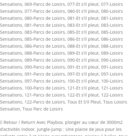
Sensations
,
069-Parcs de Loisirs
,
077-Et s'il pleut
,
077-Loisirs
Sensations
,
077-Parcs de Loisirs
,
080-Et s'il pleut
,
080-Loisirs
Sensations
,
080-Parcs de Loisirs
,
081-Et s'il pleut
,
081-Loisirs
Sensations
,
081-Parcs de Loisirs
,
083-Et s'il pleut
,
083-Loisirs
Sensations
,
083-Parcs de Loisirs
,
085-Et s'il pleut
,
085-Loisirs
Sensations
,
085-Parcs de Loisirs
,
086-Et s'il pleut
,
086-Loisirs
Sensations
,
086-Parcs de Loisirs
,
088-Et s'il pleut
,
088-Loisirs
Sensations
,
088-Parcs de Loisirs
,
089-Et s'il pleut
,
089-Loisirs
Sensations
,
089-Parcs de Loisirs
,
090-Et s'il pleut
,
090-Loisirs
Sensations
,
090-Parcs de Loisirs
,
091-Et s'il pleut
,
091-Loisirs
Sensations
,
091-Parcs de Loisirs
,
097-Et s'il pleut
,
097-Loisirs
Sensations
,
097-Parcs de Loisirs
,
100-Et s'il pleut
,
100-Loisirs
Sensations
,
100-Parcs de Loisirs
,
121-Et s'il pleut
,
121-Loisirs
Sensations
,
121-Parcs de Loisirs
,
122-Et s'il pleut
,
122-Loisirs
Sensations
,
122-Parcs de Loisirs
,
Tous Et S'il Pleut
,
Tous Loisirs
Sensation
,
Tous Parc de Loisirs
 Retour / Return Avec Playbox, plonger au cœur de 3000m2
d’activités indoor. Jungle-Jump : Une plaine de jeux pour les