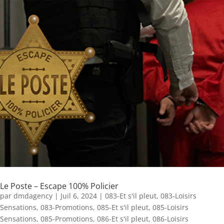
Le Poste – Escape 100% Policier
par
dmdagency
|
Juil 6, 2024
|
083-Et s'il pleut
,
083-Loisirs
Sensations
,
083-Promotions
,
085-Et s'il pleut
,
085-Loisirs
Sensations
,
085-Promotions
,
086-Et s'il pleut
,
086-Loisirs