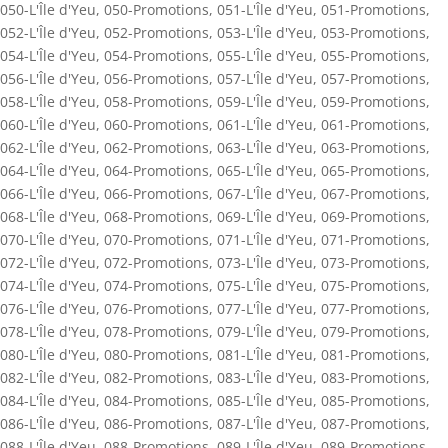
050-L'Île d'Yeu
,
050-Promotions
,
051-L'Île d'Yeu
,
051-Promotions
,
052-L'Île d'Yeu
,
052-Promotions
,
053-L'Île d'Yeu
,
053-Promotions
,
054-L'Île d'Yeu
,
054-Promotions
,
055-L'Île d'Yeu
,
055-Promotions
,
056-L'Île d'Yeu
,
056-Promotions
,
057-L'Île d'Yeu
,
057-Promotions
,
058-L'Île d'Yeu
,
058-Promotions
,
059-L'Île d'Yeu
,
059-Promotions
,
060-L'Île d'Yeu
,
060-Promotions
,
061-L'Île d'Yeu
,
061-Promotions
,
062-L'Île d'Yeu
,
062-Promotions
,
063-L'Île d'Yeu
,
063-Promotions
,
064-L'Île d'Yeu
,
064-Promotions
,
065-L'Île d'Yeu
,
065-Promotions
,
066-L'Île d'Yeu
,
066-Promotions
,
067-L'Île d'Yeu
,
067-Promotions
,
068-L'Île d'Yeu
,
068-Promotions
,
069-L'Île d'Yeu
,
069-Promotions
,
070-L'Île d'Yeu
,
070-Promotions
,
071-L'Île d'Yeu
,
071-Promotions
,
072-L'Île d'Yeu
,
072-Promotions
,
073-L'Île d'Yeu
,
073-Promotions
,
074-L'Île d'Yeu
,
074-Promotions
,
075-L'Île d'Yeu
,
075-Promotions
,
076-L'Île d'Yeu
,
076-Promotions
,
077-L'Île d'Yeu
,
077-Promotions
,
078-L'Île d'Yeu
,
078-Promotions
,
079-L'Île d'Yeu
,
079-Promotions
,
080-L'Île d'Yeu
,
080-Promotions
,
081-L'Île d'Yeu
,
081-Promotions
,
082-L'Île d'Yeu
,
082-Promotions
,
083-L'Île d'Yeu
,
083-Promotions
,
084-L'Île d'Yeu
,
084-Promotions
,
085-L'Île d'Yeu
,
085-Promotions
,
086-L'Île d'Yeu
,
086-Promotions
,
087-L'Île d'Yeu
,
087-Promotions
,
088-L'Île d'Yeu
,
088-Promotions
,
089-L'Île d'Yeu
,
089-Promotions
,