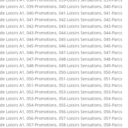
de Loisirs A1
,
039-Promotions
,
040-Loisirs Sensations
,
040-Parcs
de Loisirs A1
,
040-Promotions
,
041-Loisirs Sensations
,
041-Parcs
de Loisirs A1
,
041-Promotions
,
042-Loisirs Sensations
,
042-Parcs
de Loisirs A1
,
042-Promotions
,
043-Loisirs Sensations
,
043-Parcs
de Loisirs A1
,
043-Promotions
,
044-Loisirs Sensations
,
044-Parcs
de Loisirs A1
,
044-Promotions
,
045-Loisirs Sensations
,
045-Parcs
de Loisirs A1
,
045-Promotions
,
046-Loisirs Sensations
,
046-Parcs
de Loisirs A1
,
046-Promotions
,
047-Loisirs Sensations
,
047-Parcs
de Loisirs A1
,
047-Promotions
,
048-Loisirs Sensations
,
048-Parcs
de Loisirs A1
,
048-Promotions
,
049-Loisirs Sensations
,
049-Parcs
de Loisirs A1
,
049-Promotions
,
050-Loisirs Sensations
,
050-Parcs
de Loisirs A1
,
050-Promotions
,
051-Loisirs Sensations
,
051-Parcs
de Loisirs A1
,
051-Promotions
,
052-Loisirs Sensations
,
052-Parcs
de Loisirs A1
,
052-Promotions
,
053-Loisirs Sensations
,
053-Parcs
de Loisirs A1
,
053-Promotions
,
054-Loisirs Sensations
,
054-Parcs
de Loisirs A1
,
054-Promotions
,
055-Loisirs Sensations
,
055-Parcs
de Loisirs A1
,
055-Promotions
,
056-Loisirs Sensations
,
056-Parcs
de Loisirs A1
,
056-Promotions
,
057-Loisirs Sensations
,
057-Parcs
de Loisirs A1
,
057-Promotions
,
058-Loisirs Sensations
,
058-Parcs