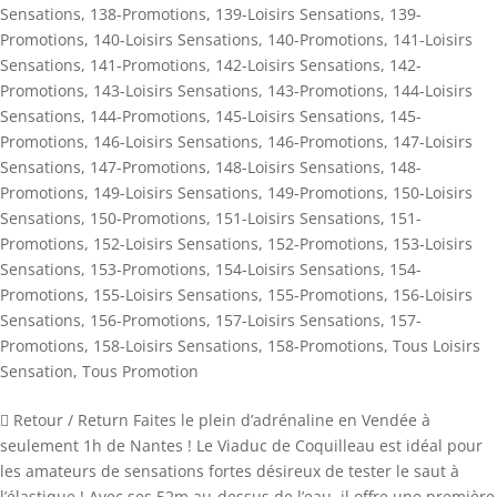
Sensations
,
138-Promotions
,
139-Loisirs Sensations
,
139-
Promotions
,
140-Loisirs Sensations
,
140-Promotions
,
141-Loisirs
Sensations
,
141-Promotions
,
142-Loisirs Sensations
,
142-
Promotions
,
143-Loisirs Sensations
,
143-Promotions
,
144-Loisirs
Sensations
,
144-Promotions
,
145-Loisirs Sensations
,
145-
Promotions
,
146-Loisirs Sensations
,
146-Promotions
,
147-Loisirs
Sensations
,
147-Promotions
,
148-Loisirs Sensations
,
148-
Promotions
,
149-Loisirs Sensations
,
149-Promotions
,
150-Loisirs
Sensations
,
150-Promotions
,
151-Loisirs Sensations
,
151-
Promotions
,
152-Loisirs Sensations
,
152-Promotions
,
153-Loisirs
Sensations
,
153-Promotions
,
154-Loisirs Sensations
,
154-
Promotions
,
155-Loisirs Sensations
,
155-Promotions
,
156-Loisirs
Sensations
,
156-Promotions
,
157-Loisirs Sensations
,
157-
Promotions
,
158-Loisirs Sensations
,
158-Promotions
,
Tous Loisirs
Sensation
,
Tous Promotion
 Retour / Return Faites le plein d’adrénaline en Vendée à
seulement 1h de Nantes ! Le Viaduc de Coquilleau est idéal pour
les amateurs de sensations fortes désireux de tester le saut à
l’élastique ! Avec ses 52m au-dessus de l’eau, il offre une première