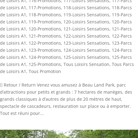
de Loisirs A1
,
116-Promotions
,
117-Loisirs Sensations
,
117-Parcs
de Loisirs A1
,
117-Promotions
,
118-Loisirs Sensations
,
118-Parcs
de Loisirs A1
,
118-Promotions
,
119-Loisirs Sensations
,
119-Parcs
de Loisirs A1
,
119-Promotions
,
120-Loisirs Sensations
,
120-Parcs
de Loisirs A1
,
120-Promotions
,
121-Loisirs Sensations
,
121-Parcs
de Loisirs A1
,
121-Promotions
,
122-Loisirs Sensations
,
122-Parcs
de Loisirs A1
,
122-Promotions
,
123-Loisirs Sensations
,
123-Parcs
de Loisirs A1
,
123-Promotions
,
124-Loisirs Sensations
,
124-Parcs
de Loisirs A1
,
124-Promotions
,
125-Loisirs Sensations
,
125-Parcs
de Loisirs A1
,
125-Promotions
,
Tous Loisirs Sensation
,
Tous Parcs
de Loisirs A1
,
Tous Promotion
 Retour / Return Venez vous amusez à Beau Land Park, parc
d’attractions pour petits et grands : 7 hectares de manèges, des
grands classiques à d’autres de plus de 20 mètres de haut,
spectacle de cascadeurs, restauration sur place ou à emporter.
Tout est réuni pour...