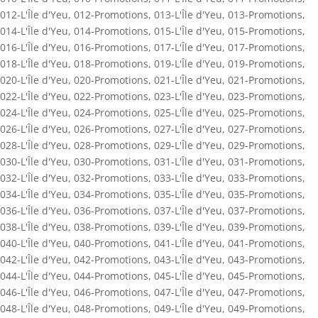
012-L'Île d'Yeu
,
012-Promotions
,
013-L'Île d'Yeu
,
013-Promotions
,
014-L'Île d'Yeu
,
014-Promotions
,
015-L'Île d'Yeu
,
015-Promotions
,
016-L'Île d'Yeu
,
016-Promotions
,
017-L'Île d'Yeu
,
017-Promotions
,
018-L'Île d'Yeu
,
018-Promotions
,
019-L'Île d'Yeu
,
019-Promotions
,
020-L'Île d'Yeu
,
020-Promotions
,
021-L'Île d'Yeu
,
021-Promotions
,
022-L'Île d'Yeu
,
022-Promotions
,
023-L'Île d'Yeu
,
023-Promotions
,
024-L'Île d'Yeu
,
024-Promotions
,
025-L'Île d'Yeu
,
025-Promotions
,
026-L'Île d'Yeu
,
026-Promotions
,
027-L'Île d'Yeu
,
027-Promotions
,
028-L'Île d'Yeu
,
028-Promotions
,
029-L'Île d'Yeu
,
029-Promotions
,
030-L'Île d'Yeu
,
030-Promotions
,
031-L'Île d'Yeu
,
031-Promotions
,
032-L'Île d'Yeu
,
032-Promotions
,
033-L'Île d'Yeu
,
033-Promotions
,
034-L'Île d'Yeu
,
034-Promotions
,
035-L'Île d'Yeu
,
035-Promotions
,
036-L'Île d'Yeu
,
036-Promotions
,
037-L'Île d'Yeu
,
037-Promotions
,
038-L'Île d'Yeu
,
038-Promotions
,
039-L'Île d'Yeu
,
039-Promotions
,
040-L'Île d'Yeu
,
040-Promotions
,
041-L'Île d'Yeu
,
041-Promotions
,
042-L'Île d'Yeu
,
042-Promotions
,
043-L'Île d'Yeu
,
043-Promotions
,
044-L'Île d'Yeu
,
044-Promotions
,
045-L'Île d'Yeu
,
045-Promotions
,
046-L'Île d'Yeu
,
046-Promotions
,
047-L'Île d'Yeu
,
047-Promotions
,
048-L'Île d'Yeu
,
048-Promotions
,
049-L'Île d'Yeu
,
049-Promotions
,