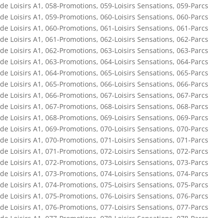
de Loisirs A1
,
058-Promotions
,
059-Loisirs Sensations
,
059-Parcs
de Loisirs A1
,
059-Promotions
,
060-Loisirs Sensations
,
060-Parcs
de Loisirs A1
,
060-Promotions
,
061-Loisirs Sensations
,
061-Parcs
de Loisirs A1
,
061-Promotions
,
062-Loisirs Sensations
,
062-Parcs
de Loisirs A1
,
062-Promotions
,
063-Loisirs Sensations
,
063-Parcs
de Loisirs A1
,
063-Promotions
,
064-Loisirs Sensations
,
064-Parcs
de Loisirs A1
,
064-Promotions
,
065-Loisirs Sensations
,
065-Parcs
de Loisirs A1
,
065-Promotions
,
066-Loisirs Sensations
,
066-Parcs
de Loisirs A1
,
066-Promotions
,
067-Loisirs Sensations
,
067-Parcs
de Loisirs A1
,
067-Promotions
,
068-Loisirs Sensations
,
068-Parcs
de Loisirs A1
,
068-Promotions
,
069-Loisirs Sensations
,
069-Parcs
de Loisirs A1
,
069-Promotions
,
070-Loisirs Sensations
,
070-Parcs
de Loisirs A1
,
070-Promotions
,
071-Loisirs Sensations
,
071-Parcs
de Loisirs A1
,
071-Promotions
,
072-Loisirs Sensations
,
072-Parcs
de Loisirs A1
,
072-Promotions
,
073-Loisirs Sensations
,
073-Parcs
de Loisirs A1
,
073-Promotions
,
074-Loisirs Sensations
,
074-Parcs
de Loisirs A1
,
074-Promotions
,
075-Loisirs Sensations
,
075-Parcs
de Loisirs A1
,
075-Promotions
,
076-Loisirs Sensations
,
076-Parcs
de Loisirs A1
,
076-Promotions
,
077-Loisirs Sensations
,
077-Parcs