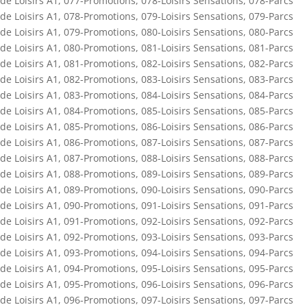
de Loisirs A1
,
077-Promotions
,
078-Loisirs Sensations
,
078-Parcs
de Loisirs A1
,
078-Promotions
,
079-Loisirs Sensations
,
079-Parcs
de Loisirs A1
,
079-Promotions
,
080-Loisirs Sensations
,
080-Parcs
de Loisirs A1
,
080-Promotions
,
081-Loisirs Sensations
,
081-Parcs
de Loisirs A1
,
081-Promotions
,
082-Loisirs Sensations
,
082-Parcs
de Loisirs A1
,
082-Promotions
,
083-Loisirs Sensations
,
083-Parcs
de Loisirs A1
,
083-Promotions
,
084-Loisirs Sensations
,
084-Parcs
de Loisirs A1
,
084-Promotions
,
085-Loisirs Sensations
,
085-Parcs
de Loisirs A1
,
085-Promotions
,
086-Loisirs Sensations
,
086-Parcs
de Loisirs A1
,
086-Promotions
,
087-Loisirs Sensations
,
087-Parcs
de Loisirs A1
,
087-Promotions
,
088-Loisirs Sensations
,
088-Parcs
de Loisirs A1
,
088-Promotions
,
089-Loisirs Sensations
,
089-Parcs
de Loisirs A1
,
089-Promotions
,
090-Loisirs Sensations
,
090-Parcs
de Loisirs A1
,
090-Promotions
,
091-Loisirs Sensations
,
091-Parcs
de Loisirs A1
,
091-Promotions
,
092-Loisirs Sensations
,
092-Parcs
de Loisirs A1
,
092-Promotions
,
093-Loisirs Sensations
,
093-Parcs
de Loisirs A1
,
093-Promotions
,
094-Loisirs Sensations
,
094-Parcs
de Loisirs A1
,
094-Promotions
,
095-Loisirs Sensations
,
095-Parcs
de Loisirs A1
,
095-Promotions
,
096-Loisirs Sensations
,
096-Parcs
de Loisirs A1
,
096-Promotions
,
097-Loisirs Sensations
,
097-Parcs