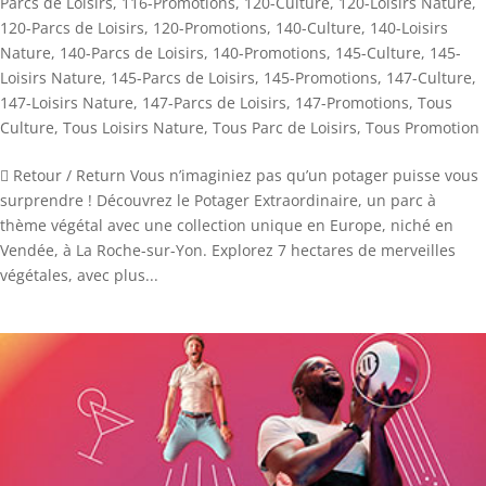
Parcs de Loisirs
,
116-Promotions
,
120-Culture
,
120-Loisirs Nature
,
120-Parcs de Loisirs
,
120-Promotions
,
140-Culture
,
140-Loisirs
Nature
,
140-Parcs de Loisirs
,
140-Promotions
,
145-Culture
,
145-
Loisirs Nature
,
145-Parcs de Loisirs
,
145-Promotions
,
147-Culture
,
147-Loisirs Nature
,
147-Parcs de Loisirs
,
147-Promotions
,
Tous
Culture
,
Tous Loisirs Nature
,
Tous Parc de Loisirs
,
Tous Promotion
 Retour / Return Vous n’imaginiez pas qu’un potager puisse vous
surprendre ! Découvrez le Potager Extraordinaire, un parc à
thème végétal avec une collection unique en Europe, niché en
Vendée, à La Roche-sur-Yon. Explorez 7 hectares de merveilles
végétales, avec plus...