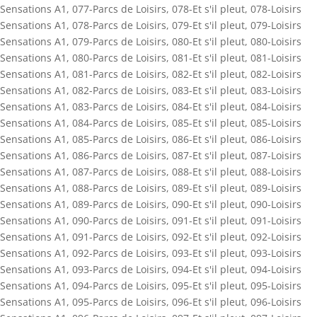
Sensations A1
,
077-Parcs de Loisirs
,
078-Et s'il pleut
,
078-Loisirs
Sensations A1
,
078-Parcs de Loisirs
,
079-Et s'il pleut
,
079-Loisirs
Sensations A1
,
079-Parcs de Loisirs
,
080-Et s'il pleut
,
080-Loisirs
Sensations A1
,
080-Parcs de Loisirs
,
081-Et s'il pleut
,
081-Loisirs
Sensations A1
,
081-Parcs de Loisirs
,
082-Et s'il pleut
,
082-Loisirs
Sensations A1
,
082-Parcs de Loisirs
,
083-Et s'il pleut
,
083-Loisirs
Sensations A1
,
083-Parcs de Loisirs
,
084-Et s'il pleut
,
084-Loisirs
Sensations A1
,
084-Parcs de Loisirs
,
085-Et s'il pleut
,
085-Loisirs
Sensations A1
,
085-Parcs de Loisirs
,
086-Et s'il pleut
,
086-Loisirs
Sensations A1
,
086-Parcs de Loisirs
,
087-Et s'il pleut
,
087-Loisirs
Sensations A1
,
087-Parcs de Loisirs
,
088-Et s'il pleut
,
088-Loisirs
Sensations A1
,
088-Parcs de Loisirs
,
089-Et s'il pleut
,
089-Loisirs
Sensations A1
,
089-Parcs de Loisirs
,
090-Et s'il pleut
,
090-Loisirs
Sensations A1
,
090-Parcs de Loisirs
,
091-Et s'il pleut
,
091-Loisirs
Sensations A1
,
091-Parcs de Loisirs
,
092-Et s'il pleut
,
092-Loisirs
Sensations A1
,
092-Parcs de Loisirs
,
093-Et s'il pleut
,
093-Loisirs
Sensations A1
,
093-Parcs de Loisirs
,
094-Et s'il pleut
,
094-Loisirs
Sensations A1
,
094-Parcs de Loisirs
,
095-Et s'il pleut
,
095-Loisirs
Sensations A1
,
095-Parcs de Loisirs
,
096-Et s'il pleut
,
096-Loisirs