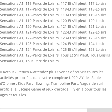
Sensations A1
,
116-Parcs de Loisirs
,
117-Et s'il pleut
,
117-Loisirs
Sensations A1
,
117-Parcs de Loisirs
,
118-Et s'il pleut
,
118-Loisirs
Sensations A1
,
118-Parcs de Loisirs
,
119-Et s'il pleut
,
119-Loisirs
Sensations A1
,
119-Parcs de Loisirs
,
120-Et s'il pleut
,
120-Loisirs
Sensations A1
,
120-Parcs de Loisirs
,
121-Et s'il pleut
,
121-Loisirs
Sensations A1
,
121-Parcs de Loisirs
,
122-Et s'il pleut
,
122-Loisirs
Sensations A1
,
122-Parcs de Loisirs
,
123-Et s'il pleut
,
123-Loisirs
Sensations A1
,
123-Parcs de Loisirs
,
124-Et s'il pleut
,
124-Loisirs
Sensations A1
,
124-Parcs de Loisirs
,
125-Et s'il pleut
,
125-Loisirs
Sensations A1
,
125-Parcs de Loisirs
,
Tous Et S'il Pleut
,
Tous Loisirs
Sensations A1
,
Tous Parc de Loisirs
 Retour / Return N’attendez plus ! Venez découvrir toutes les
activités proposées dans votre complexe UP2PLAY des Sables
d’Olonne : Kids Parc, Bowling, Trampoline Parc, Vague de surf
artificielle, Escape Game et jeux d’arcade. Il y en a pour tous les
âges et tous les...