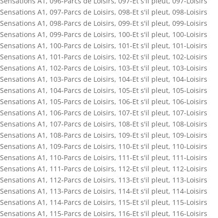
Sensations A1
,
096-Parcs de Loisirs
,
097-Et s'il pleut
,
097-Loisirs
Sensations A1
,
097-Parcs de Loisirs
,
098-Et s'il pleut
,
098-Loisirs
Sensations A1
,
098-Parcs de Loisirs
,
099-Et s'il pleut
,
099-Loisirs
Sensations A1
,
099-Parcs de Loisirs
,
100-Et s'il pleut
,
100-Loisirs
Sensations A1
,
100-Parcs de Loisirs
,
101-Et s'il pleut
,
101-Loisirs
Sensations A1
,
101-Parcs de Loisirs
,
102-Et s'il pleut
,
102-Loisirs
Sensations A1
,
102-Parcs de Loisirs
,
103-Et s'il pleut
,
103-Loisirs
Sensations A1
,
103-Parcs de Loisirs
,
104-Et s'il pleut
,
104-Loisirs
Sensations A1
,
104-Parcs de Loisirs
,
105-Et s'il pleut
,
105-Loisirs
Sensations A1
,
105-Parcs de Loisirs
,
106-Et s'il pleut
,
106-Loisirs
Sensations A1
,
106-Parcs de Loisirs
,
107-Et s'il pleut
,
107-Loisirs
Sensations A1
,
107-Parcs de Loisirs
,
108-Et s'il pleut
,
108-Loisirs
Sensations A1
,
108-Parcs de Loisirs
,
109-Et s'il pleut
,
109-Loisirs
Sensations A1
,
109-Parcs de Loisirs
,
110-Et s'il pleut
,
110-Loisirs
Sensations A1
,
110-Parcs de Loisirs
,
111-Et s'il pleut
,
111-Loisirs
Sensations A1
,
111-Parcs de Loisirs
,
112-Et s'il pleut
,
112-Loisirs
Sensations A1
,
112-Parcs de Loisirs
,
113-Et s'il pleut
,
113-Loisirs
Sensations A1
,
113-Parcs de Loisirs
,
114-Et s'il pleut
,
114-Loisirs
Sensations A1
,
114-Parcs de Loisirs
,
115-Et s'il pleut
,
115-Loisirs
Sensations A1
,
115-Parcs de Loisirs
,
116-Et s'il pleut
,
116-Loisirs