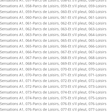
Sensations A1
,
057-Parcs de Loisirs
,
058-Et s'il pleut
,
058-Loisirs
Sensations A1
,
058-Parcs de Loisirs
,
059-Et s'il pleut
,
059-Loisirs
Sensations A1
,
059-Parcs de Loisirs
,
060-Et s'il pleut
,
060-Loisirs
Sensations A1
,
060-Parcs de Loisirs
,
061-Et s'il pleut
,
061-Loisirs
Sensations A1
,
061-Parcs de Loisirs
,
062-Et s'il pleut
,
062-Loisirs
Sensations A1
,
062-Parcs de Loisirs
,
063-Et s'il pleut
,
063-Loisirs
Sensations A1
,
063-Parcs de Loisirs
,
064-Et s'il pleut
,
064-Loisirs
Sensations A1
,
064-Parcs de Loisirs
,
065-Et s'il pleut
,
065-Loisirs
Sensations A1
,
065-Parcs de Loisirs
,
066-Et s'il pleut
,
066-Loisirs
Sensations A1
,
066-Parcs de Loisirs
,
067-Et s'il pleut
,
067-Loisirs
Sensations A1
,
067-Parcs de Loisirs
,
068-Et s'il pleut
,
068-Loisirs
Sensations A1
,
068-Parcs de Loisirs
,
069-Et s'il pleut
,
069-Loisirs
Sensations A1
,
069-Parcs de Loisirs
,
070-Et s'il pleut
,
070-Loisirs
Sensations A1
,
070-Parcs de Loisirs
,
071-Et s'il pleut
,
071-Loisirs
Sensations A1
,
071-Parcs de Loisirs
,
072-Et s'il pleut
,
072-Loisirs
Sensations A1
,
072-Parcs de Loisirs
,
073-Et s'il pleut
,
073-Loisirs
Sensations A1
,
073-Parcs de Loisirs
,
074-Et s'il pleut
,
074-Loisirs
Sensations A1
,
074-Parcs de Loisirs
,
075-Et s'il pleut
,
075-Loisirs
Sensations A1
,
075-Parcs de Loisirs
,
076-Et s'il pleut
,
076-Loisirs
Sensations A1
,
076-Parcs de Loisirs
,
077-Et s'il pleut
,
077-Loisirs