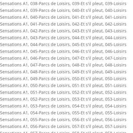
Sensations A1
,
038-Parcs de Loisirs
,
039-Et s'il pleut
,
039-Loisirs
Sensations A1
,
039-Parcs de Loisirs
,
040-Et s'il pleut
,
040-Loisirs
Sensations A1
,
040-Parcs de Loisirs
,
041-Et s'il pleut
,
041-Loisirs
Sensations A1
,
041-Parcs de Loisirs
,
042-Et s'il pleut
,
042-Loisirs
Sensations A1
,
042-Parcs de Loisirs
,
043-Et s'il pleut
,
043-Loisirs
Sensations A1
,
043-Parcs de Loisirs
,
044-Et s'il pleut
,
044-Loisirs
Sensations A1
,
044-Parcs de Loisirs
,
045-Et s'il pleut
,
045-Loisirs
Sensations A1
,
045-Parcs de Loisirs
,
046-Et s'il pleut
,
046-Loisirs
Sensations A1
,
046-Parcs de Loisirs
,
047-Et s'il pleut
,
047-Loisirs
Sensations A1
,
047-Parcs de Loisirs
,
048-Et s'il pleut
,
048-Loisirs
Sensations A1
,
048-Parcs de Loisirs
,
049-Et s'il pleut
,
049-Loisirs
Sensations A1
,
049-Parcs de Loisirs
,
050-Et s'il pleut
,
050-Loisirs
Sensations A1
,
050-Parcs de Loisirs
,
051-Et s'il pleut
,
051-Loisirs
Sensations A1
,
051-Parcs de Loisirs
,
052-Et s'il pleut
,
052-Loisirs
Sensations A1
,
052-Parcs de Loisirs
,
053-Et s'il pleut
,
053-Loisirs
Sensations A1
,
053-Parcs de Loisirs
,
054-Et s'il pleut
,
054-Loisirs
Sensations A1
,
054-Parcs de Loisirs
,
055-Et s'il pleut
,
055-Loisirs
Sensations A1
,
055-Parcs de Loisirs
,
056-Et s'il pleut
,
056-Loisirs
Sensations A1
,
056-Parcs de Loisirs
,
057-Et s'il pleut
,
057-Loisirs