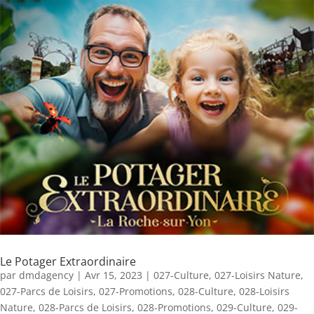
Le Potager Extraordinaire
par
dmdagency
|
Avr 15, 2023
|
027-Culture
,
027-Loisirs Nature
,
027-Parcs de Loisirs
,
027-Promotions
,
028-Culture
,
028-Loisirs
Nature
,
028-Parcs de Loisirs
,
028-Promotions
,
029-Culture
,
029-