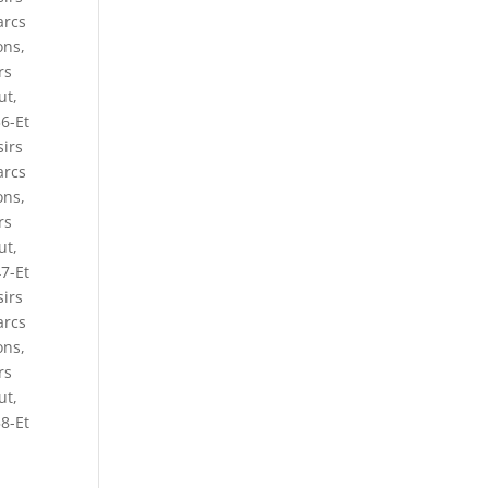
arcs
ons
,
rs
ut
,
6-Et
sirs
arcs
ons
,
rs
ut
,
7-Et
sirs
arcs
ons
,
rs
ut
,
8-Et