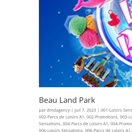
Beau Land Park
par
dmdagency
|
Juil 7, 2023
|
001-Loisirs Sen
002-Parcs de Loisirs A1
,
002-Promotions
,
003-Lo
Sensations
,
004-Parcs de Loisirs A1
,
004-Promo
006-Loisirs Sensations
,
006-Parcs de Loisirs A1