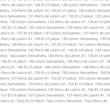
-Parcs de Loisirs A1
,
128-Et s'il pleut
,
128-Loisirs Sensations
,
128-P
ations
,
129-Parcs de Loisirs A1
,
130-Et s'il pleut
,
130-Loisirs Sensati
isirs Sensations
,
131-Parcs de Loisirs A1
,
132-Et s'il pleut
,
132-Loisi
pleut
,
133-Loisirs Sensations
,
133-Parcs de Loisirs A1
,
134-Et s'il ple
,
135-Et s'il pleut
,
135-Loisirs Sensations
,
135-Parcs de Loisirs A1
,
13
oisirs A1
,
137-Et s'il pleut
,
137-Loisirs Sensations
,
137-Parcs de Loi
-Parcs de Loisirs A1
,
139-Et s'il pleut
,
139-Loisirs Sensations
,
139-P
ations
,
140-Parcs de Loisirs A1
,
141-Et s'il pleut
,
141-Loisirs Sensati
isirs Sensations
,
142-Parcs de Loisirs A1
,
143-Et s'il pleut
,
143-Loisi
pleut
,
144-Loisirs Sensations
,
144-Parcs de Loisirs A1
,
145-Et s'il ple
,
146-Et s'il pleut
,
146-Loisirs Sensations
,
146-Parcs de Loisirs A1
,
14
oisirs A1
,
148-Et s'il pleut
,
148-Loisirs Sensations
,
148-Parcs de Loi
-Parcs de Loisirs A1
,
150-Et s'il pleut
,
150-Loisirs Sensations
,
150-P
ations
,
151-Parcs de Loisirs A1
,
152-Et s'il pleut
,
152-Loisirs Sensati
isirs Sensations
,
153-Parcs de Loisirs A1
,
154-Et s'il pleut
,
154-Loisi
pleut
,
155-Loisirs Sensations
,
155-Parcs de Loisirs A1
,
156-Et s'il ple
,
157-Et s'il pleut
,
157-Loisirs Sensations
,
157-Parcs de Loisirs A1
,
15
oisirs A1
,
Tous Et S'il Pleut
,
Tous Loisirs Sensation
,
Tous Parcs de