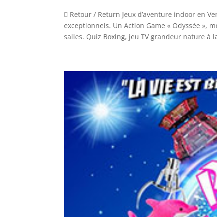
 Retour / Return Jeux d’aventure indoor en V
exceptionnels. Un Action Game « Odyssée », mél
salles. Quiz Boxing, jeu TV grandeur nature à la