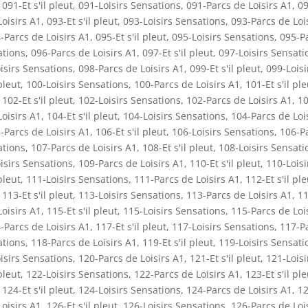
,
091-Et s'il pleut
,
091-Loisirs Sensations
,
091-Parcs de Loisirs A1
,
09
oisirs A1
,
093-Et s'il pleut
,
093-Loisirs Sensations
,
093-Parcs de Loi
-Parcs de Loisirs A1
,
095-Et s'il pleut
,
095-Loisirs Sensations
,
095-P
ations
,
096-Parcs de Loisirs A1
,
097-Et s'il pleut
,
097-Loisirs Sensati
isirs Sensations
,
098-Parcs de Loisirs A1
,
099-Et s'il pleut
,
099-Loisi
pleut
,
100-Loisirs Sensations
,
100-Parcs de Loisirs A1
,
101-Et s'il ple
,
102-Et s'il pleut
,
102-Loisirs Sensations
,
102-Parcs de Loisirs A1
,
10
oisirs A1
,
104-Et s'il pleut
,
104-Loisirs Sensations
,
104-Parcs de Loi
-Parcs de Loisirs A1
,
106-Et s'il pleut
,
106-Loisirs Sensations
,
106-P
ations
,
107-Parcs de Loisirs A1
,
108-Et s'il pleut
,
108-Loisirs Sensati
isirs Sensations
,
109-Parcs de Loisirs A1
,
110-Et s'il pleut
,
110-Loisi
pleut
,
111-Loisirs Sensations
,
111-Parcs de Loisirs A1
,
112-Et s'il ple
,
113-Et s'il pleut
,
113-Loisirs Sensations
,
113-Parcs de Loisirs A1
,
11
oisirs A1
,
115-Et s'il pleut
,
115-Loisirs Sensations
,
115-Parcs de Loi
-Parcs de Loisirs A1
,
117-Et s'il pleut
,
117-Loisirs Sensations
,
117-P
ations
,
118-Parcs de Loisirs A1
,
119-Et s'il pleut
,
119-Loisirs Sensati
isirs Sensations
,
120-Parcs de Loisirs A1
,
121-Et s'il pleut
,
121-Loisi
pleut
,
122-Loisirs Sensations
,
122-Parcs de Loisirs A1
,
123-Et s'il ple
,
124-Et s'il pleut
,
124-Loisirs Sensations
,
124-Parcs de Loisirs A1
,
12
oisirs A1
,
126-Et s'il pleut
,
126-Loisirs Sensations
,
126-Parcs de Loi