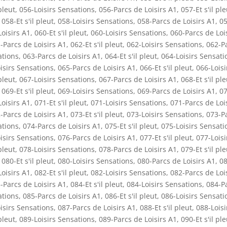
pleut
,
056-Loisirs Sensations
,
056-Parcs de Loisirs A1
,
057-Et s'il ple
,
058-Et s'il pleut
,
058-Loisirs Sensations
,
058-Parcs de Loisirs A1
,
05
oisirs A1
,
060-Et s'il pleut
,
060-Loisirs Sensations
,
060-Parcs de Loi
-Parcs de Loisirs A1
,
062-Et s'il pleut
,
062-Loisirs Sensations
,
062-P
ations
,
063-Parcs de Loisirs A1
,
064-Et s'il pleut
,
064-Loisirs Sensati
isirs Sensations
,
065-Parcs de Loisirs A1
,
066-Et s'il pleut
,
066-Loisi
pleut
,
067-Loisirs Sensations
,
067-Parcs de Loisirs A1
,
068-Et s'il ple
,
069-Et s'il pleut
,
069-Loisirs Sensations
,
069-Parcs de Loisirs A1
,
07
oisirs A1
,
071-Et s'il pleut
,
071-Loisirs Sensations
,
071-Parcs de Loi
-Parcs de Loisirs A1
,
073-Et s'il pleut
,
073-Loisirs Sensations
,
073-P
ations
,
074-Parcs de Loisirs A1
,
075-Et s'il pleut
,
075-Loisirs Sensati
isirs Sensations
,
076-Parcs de Loisirs A1
,
077-Et s'il pleut
,
077-Loisi
pleut
,
078-Loisirs Sensations
,
078-Parcs de Loisirs A1
,
079-Et s'il ple
,
080-Et s'il pleut
,
080-Loisirs Sensations
,
080-Parcs de Loisirs A1
,
08
oisirs A1
,
082-Et s'il pleut
,
082-Loisirs Sensations
,
082-Parcs de Loi
-Parcs de Loisirs A1
,
084-Et s'il pleut
,
084-Loisirs Sensations
,
084-P
ations
,
085-Parcs de Loisirs A1
,
086-Et s'il pleut
,
086-Loisirs Sensati
isirs Sensations
,
087-Parcs de Loisirs A1
,
088-Et s'il pleut
,
088-Loisi
pleut
,
089-Loisirs Sensations
,
089-Parcs de Loisirs A1
,
090-Et s'il ple