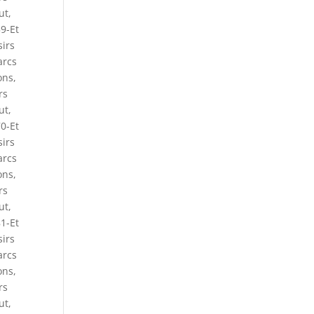
ut
,
9-Et
sirs
arcs
ons
,
rs
ut
,
0-Et
sirs
arcs
ons
,
rs
ut
,
1-Et
sirs
arcs
ons
,
rs
ut
,