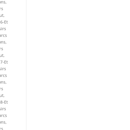
ons
,
rs
ut
,
6-Et
sirs
arcs
ons
,
rs
ut
,
7-Et
sirs
arcs
ons
,
rs
ut
,
8-Et
sirs
arcs
ons
,
rs