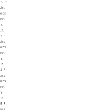
2-Et
sirs
arcs
ons
,
rs
ut
,
3-Et
sirs
arcs
ons
,
rs
ut
,
4-Et
sirs
arcs
ons
,
rs
ut
,
5-Et
sirs