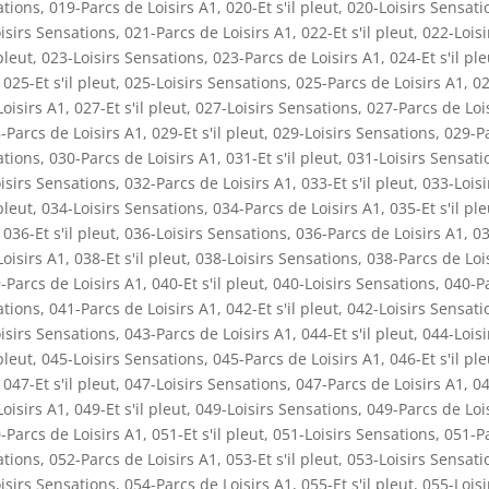
ations
,
019-Parcs de Loisirs A1
,
020-Et s'il pleut
,
020-Loisirs Sensati
isirs Sensations
,
021-Parcs de Loisirs A1
,
022-Et s'il pleut
,
022-Loisi
pleut
,
023-Loisirs Sensations
,
023-Parcs de Loisirs A1
,
024-Et s'il ple
,
025-Et s'il pleut
,
025-Loisirs Sensations
,
025-Parcs de Loisirs A1
,
02
oisirs A1
,
027-Et s'il pleut
,
027-Loisirs Sensations
,
027-Parcs de Loi
-Parcs de Loisirs A1
,
029-Et s'il pleut
,
029-Loisirs Sensations
,
029-P
ations
,
030-Parcs de Loisirs A1
,
031-Et s'il pleut
,
031-Loisirs Sensati
isirs Sensations
,
032-Parcs de Loisirs A1
,
033-Et s'il pleut
,
033-Loisi
pleut
,
034-Loisirs Sensations
,
034-Parcs de Loisirs A1
,
035-Et s'il ple
,
036-Et s'il pleut
,
036-Loisirs Sensations
,
036-Parcs de Loisirs A1
,
03
oisirs A1
,
038-Et s'il pleut
,
038-Loisirs Sensations
,
038-Parcs de Loi
-Parcs de Loisirs A1
,
040-Et s'il pleut
,
040-Loisirs Sensations
,
040-P
ations
,
041-Parcs de Loisirs A1
,
042-Et s'il pleut
,
042-Loisirs Sensati
isirs Sensations
,
043-Parcs de Loisirs A1
,
044-Et s'il pleut
,
044-Loisi
pleut
,
045-Loisirs Sensations
,
045-Parcs de Loisirs A1
,
046-Et s'il ple
,
047-Et s'il pleut
,
047-Loisirs Sensations
,
047-Parcs de Loisirs A1
,
04
oisirs A1
,
049-Et s'il pleut
,
049-Loisirs Sensations
,
049-Parcs de Loi
-Parcs de Loisirs A1
,
051-Et s'il pleut
,
051-Loisirs Sensations
,
051-P
ations
,
052-Parcs de Loisirs A1
,
053-Et s'il pleut
,
053-Loisirs Sensati
isirs Sensations
,
054-Parcs de Loisirs A1
,
055-Et s'il pleut
,
055-Loisi