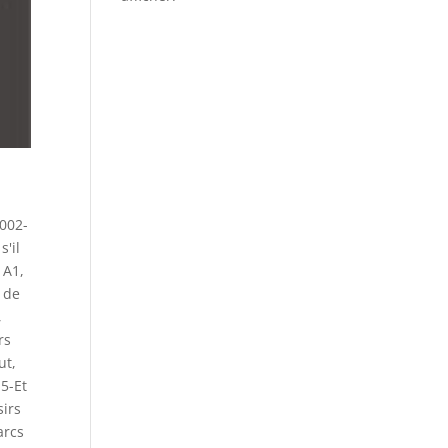
002-
s'il
 A1
,
 de
,
rs
ut
,
5-Et
sirs
arcs