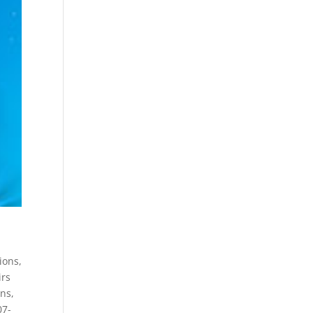
ions
,
irs
ons
,
07-