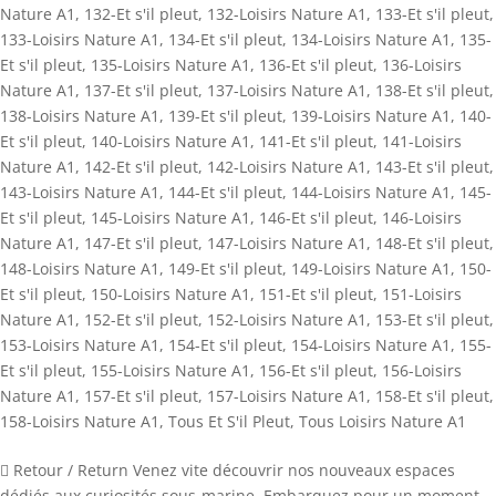
Nature A1
,
132-Et s'il pleut
,
132-Loisirs Nature A1
,
133-Et s'il pleut
,
133-Loisirs Nature A1
,
134-Et s'il pleut
,
134-Loisirs Nature A1
,
135-
Et s'il pleut
,
135-Loisirs Nature A1
,
136-Et s'il pleut
,
136-Loisirs
Nature A1
,
137-Et s'il pleut
,
137-Loisirs Nature A1
,
138-Et s'il pleut
,
138-Loisirs Nature A1
,
139-Et s'il pleut
,
139-Loisirs Nature A1
,
140-
Et s'il pleut
,
140-Loisirs Nature A1
,
141-Et s'il pleut
,
141-Loisirs
Nature A1
,
142-Et s'il pleut
,
142-Loisirs Nature A1
,
143-Et s'il pleut
,
143-Loisirs Nature A1
,
144-Et s'il pleut
,
144-Loisirs Nature A1
,
145-
Et s'il pleut
,
145-Loisirs Nature A1
,
146-Et s'il pleut
,
146-Loisirs
Nature A1
,
147-Et s'il pleut
,
147-Loisirs Nature A1
,
148-Et s'il pleut
,
148-Loisirs Nature A1
,
149-Et s'il pleut
,
149-Loisirs Nature A1
,
150-
Et s'il pleut
,
150-Loisirs Nature A1
,
151-Et s'il pleut
,
151-Loisirs
Nature A1
,
152-Et s'il pleut
,
152-Loisirs Nature A1
,
153-Et s'il pleut
,
153-Loisirs Nature A1
,
154-Et s'il pleut
,
154-Loisirs Nature A1
,
155-
Et s'il pleut
,
155-Loisirs Nature A1
,
156-Et s'il pleut
,
156-Loisirs
Nature A1
,
157-Et s'il pleut
,
157-Loisirs Nature A1
,
158-Et s'il pleut
,
158-Loisirs Nature A1
,
Tous Et S'il Pleut
,
Tous Loisirs Nature A1
 Retour / Return Venez vite découvrir nos nouveaux espaces
dédiés aux curiosités sous-marine. Embarquez pour un moment