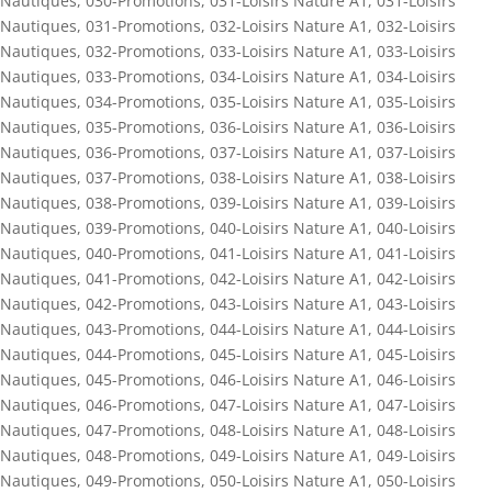
Nautiques
,
030-Promotions
,
031-Loisirs Nature A1
,
031-Loisirs
Nautiques
,
031-Promotions
,
032-Loisirs Nature A1
,
032-Loisirs
Nautiques
,
032-Promotions
,
033-Loisirs Nature A1
,
033-Loisirs
Nautiques
,
033-Promotions
,
034-Loisirs Nature A1
,
034-Loisirs
Nautiques
,
034-Promotions
,
035-Loisirs Nature A1
,
035-Loisirs
Nautiques
,
035-Promotions
,
036-Loisirs Nature A1
,
036-Loisirs
Nautiques
,
036-Promotions
,
037-Loisirs Nature A1
,
037-Loisirs
Nautiques
,
037-Promotions
,
038-Loisirs Nature A1
,
038-Loisirs
Nautiques
,
038-Promotions
,
039-Loisirs Nature A1
,
039-Loisirs
Nautiques
,
039-Promotions
,
040-Loisirs Nature A1
,
040-Loisirs
Nautiques
,
040-Promotions
,
041-Loisirs Nature A1
,
041-Loisirs
Nautiques
,
041-Promotions
,
042-Loisirs Nature A1
,
042-Loisirs
Nautiques
,
042-Promotions
,
043-Loisirs Nature A1
,
043-Loisirs
Nautiques
,
043-Promotions
,
044-Loisirs Nature A1
,
044-Loisirs
Nautiques
,
044-Promotions
,
045-Loisirs Nature A1
,
045-Loisirs
Nautiques
,
045-Promotions
,
046-Loisirs Nature A1
,
046-Loisirs
Nautiques
,
046-Promotions
,
047-Loisirs Nature A1
,
047-Loisirs
Nautiques
,
047-Promotions
,
048-Loisirs Nature A1
,
048-Loisirs
Nautiques
,
048-Promotions
,
049-Loisirs Nature A1
,
049-Loisirs
Nautiques
,
049-Promotions
,
050-Loisirs Nature A1
,
050-Loisirs