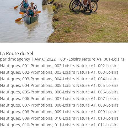
La Route du Sel
par
dmdagency
|
Avr 6, 2022
|
001-Loisirs Nature A1
,
001-Loisirs
Nautiques
,
001-Promotions
,
002-Loisirs Nature A1
,
002-Loisirs
Nautiques
,
002-Promotions
,
003-Loisirs Nature A1
,
003-Loisirs
Nautiques
,
003-Promotions
,
004-Loisirs Nature A1
,
004-Loisirs
Nautiques
,
004-Promotions
,
005-Loisirs Nature A1
,
005-Loisirs
Nautiques
,
005-Promotions
,
006-Loisirs Nature A1
,
006-Loisirs
Nautiques
,
006-Promotions
,
007-Loisirs Nature A1
,
007-Loisirs
Nautiques
,
007-Promotions
,
008-Loisirs Nature A1
,
008-Loisirs
Nautiques
,
008-Promotions
,
009-Loisirs Nature A1
,
009-Loisirs
Nautiques
,
009-Promotions
,
010-Loisirs Nature A1
,
010-Loisirs
Nautiques
,
010-Promotions
,
011-Loisirs Nature A1
,
011-Loisirs