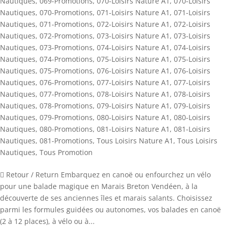
Nautiques
,
069-Promotions
,
070-Loisirs Nature A1
,
070-Loisirs
Nautiques
,
070-Promotions
,
071-Loisirs Nature A1
,
071-Loisirs
Nautiques
,
071-Promotions
,
072-Loisirs Nature A1
,
072-Loisirs
Nautiques
,
072-Promotions
,
073-Loisirs Nature A1
,
073-Loisirs
Nautiques
,
073-Promotions
,
074-Loisirs Nature A1
,
074-Loisirs
Nautiques
,
074-Promotions
,
075-Loisirs Nature A1
,
075-Loisirs
Nautiques
,
075-Promotions
,
076-Loisirs Nature A1
,
076-Loisirs
Nautiques
,
076-Promotions
,
077-Loisirs Nature A1
,
077-Loisirs
Nautiques
,
077-Promotions
,
078-Loisirs Nature A1
,
078-Loisirs
Nautiques
,
078-Promotions
,
079-Loisirs Nature A1
,
079-Loisirs
Nautiques
,
079-Promotions
,
080-Loisirs Nature A1
,
080-Loisirs
Nautiques
,
080-Promotions
,
081-Loisirs Nature A1
,
081-Loisirs
Nautiques
,
081-Promotions
,
Tous Loisirs Nature A1
,
Tous Loisirs
Nautiques
,
Tous Promotion
 Retour / Return Embarquez en canoë ou enfourchez un vélo
pour une balade magique en Marais Breton Vendéen, à la
découverte de ses anciennes îles et marais salants. Choisissez
parmi les formules guidées ou autonomes, vos balades en canoë
(2 à 12 places), à vélo ou à...