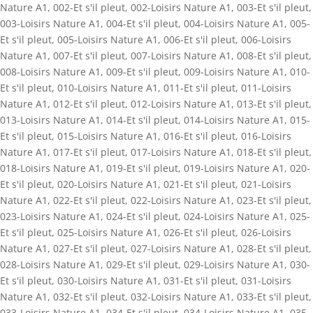
Nature A1
,
002-Et s'il pleut
,
002-Loisirs Nature A1
,
003-Et s'il pleut
,
003-Loisirs Nature A1
,
004-Et s'il pleut
,
004-Loisirs Nature A1
,
005-
Et s'il pleut
,
005-Loisirs Nature A1
,
006-Et s'il pleut
,
006-Loisirs
Nature A1
,
007-Et s'il pleut
,
007-Loisirs Nature A1
,
008-Et s'il pleut
,
008-Loisirs Nature A1
,
009-Et s'il pleut
,
009-Loisirs Nature A1
,
010-
Et s'il pleut
,
010-Loisirs Nature A1
,
011-Et s'il pleut
,
011-Loisirs
Nature A1
,
012-Et s'il pleut
,
012-Loisirs Nature A1
,
013-Et s'il pleut
,
013-Loisirs Nature A1
,
014-Et s'il pleut
,
014-Loisirs Nature A1
,
015-
Et s'il pleut
,
015-Loisirs Nature A1
,
016-Et s'il pleut
,
016-Loisirs
Nature A1
,
017-Et s'il pleut
,
017-Loisirs Nature A1
,
018-Et s'il pleut
,
018-Loisirs Nature A1
,
019-Et s'il pleut
,
019-Loisirs Nature A1
,
020-
Et s'il pleut
,
020-Loisirs Nature A1
,
021-Et s'il pleut
,
021-Loisirs
Nature A1
,
022-Et s'il pleut
,
022-Loisirs Nature A1
,
023-Et s'il pleut
,
023-Loisirs Nature A1
,
024-Et s'il pleut
,
024-Loisirs Nature A1
,
025-
Et s'il pleut
,
025-Loisirs Nature A1
,
026-Et s'il pleut
,
026-Loisirs
Nature A1
,
027-Et s'il pleut
,
027-Loisirs Nature A1
,
028-Et s'il pleut
,
028-Loisirs Nature A1
,
029-Et s'il pleut
,
029-Loisirs Nature A1
,
030-
Et s'il pleut
,
030-Loisirs Nature A1
,
031-Et s'il pleut
,
031-Loisirs
Nature A1
,
032-Et s'il pleut
,
032-Loisirs Nature A1
,
033-Et s'il pleut
,
033-Loisirs Nature A1
,
034-Et s'il pleut
,
034-Loisirs Nature A1
,
035-