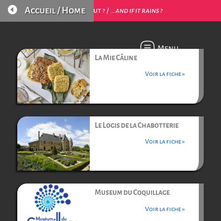

Accueil / Home
…et s’il pleut ? /
…and if it rains ?
Menu
La Mie Câline
Voir la fiche »
Le Logis de la Chabotterie
Voir la fiche »
Museum du Coquillage
Voir la fiche »