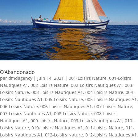
O’Abandonado
par
dmdagency
|
Juin 14, 2021
|
001-Loisirs Nature
,
001-Loisirs
Nautiques A1
,
002-Loisirs Nature
,
002-Loisirs Nautiques A1
,
003-
Loisirs Nature
,
003-Loisirs Nautiques A1
,
004-Loisirs Nature
,
004-
Loisirs Nautiques A1
,
005-Loisirs Nature
,
005-Loisirs Nautiques A1
,
006-Loisirs Nature
,
006-Loisirs Nautiques A1
,
007-Loisirs Nature
,
007-Loisirs Nautiques A1
,
008-Loisirs Nature
,
008-Loisirs
Nautiques A1
,
009-Loisirs Nature
,
009-Loisirs Nautiques A1
,
010-
Loisirs Nature
,
010-Loisirs Nautiques A1
,
011-Loisirs Nature
,
011-
Loisirs Nautiques A1
,
012-Loisirs Nature
,
012-Loisirs Nautiques A1
,