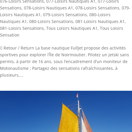
076-Loisirs Sensations
,
077-Loisirs Nautiques A1
,
077-Loisirs
Sensations
,
078-Loisirs Nautiques A1
,
078-Loisirs Sensations
,
079-
Loisirs Nautiques A1
,
079-Loisirs Sensations
,
080-Loisirs
Nautiques A1
,
080-Loisirs Sensations
,
081-Loisirs Nautiques A1
,
081-Loisirs Sensations
,
Tous Loisirs Nautiques A1
,
Tous Loisirs
Sensation
 Retour / Return La base nautique FullJet propose des activités
sportives pour explorer l’Île de Noirmoutier. Pilotez un jetski sans
permis, à partir de 16 ans, sous l’encadrement d’un moniteur de
Motonautisme ; Partagez des sensations rafraîchissantes, à
plusieurs,...