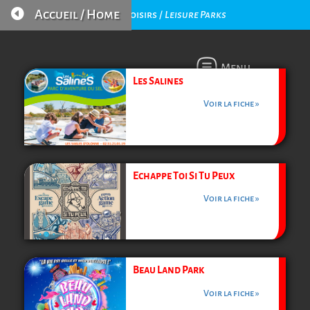

Accueil / Home
Parcs de Loisirs /
Leisure Parks
Menu
Les Salines
Voir la fiche »
Echappe Toi Si Tu Peux
Voir la fiche »
Beau Land Park
Voir la fiche »