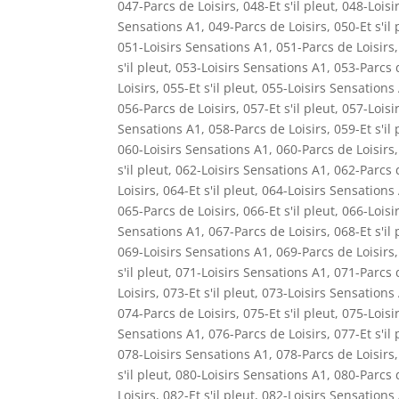
047-Parcs de Loisirs
,
048-Et s'il pleut
,
048-Loisi
Sensations A1
,
049-Parcs de Loisirs
,
050-Et s'il 
051-Loisirs Sensations A1
,
051-Parcs de Loisirs
s'il pleut
,
053-Loisirs Sensations A1
,
053-Parcs 
Loisirs
,
055-Et s'il pleut
,
055-Loisirs Sensations
056-Parcs de Loisirs
,
057-Et s'il pleut
,
057-Loisi
Sensations A1
,
058-Parcs de Loisirs
,
059-Et s'il 
060-Loisirs Sensations A1
,
060-Parcs de Loisirs
s'il pleut
,
062-Loisirs Sensations A1
,
062-Parcs 
Loisirs
,
064-Et s'il pleut
,
064-Loisirs Sensations
065-Parcs de Loisirs
,
066-Et s'il pleut
,
066-Loisi
Sensations A1
,
067-Parcs de Loisirs
,
068-Et s'il 
069-Loisirs Sensations A1
,
069-Parcs de Loisirs
s'il pleut
,
071-Loisirs Sensations A1
,
071-Parcs 
Loisirs
,
073-Et s'il pleut
,
073-Loisirs Sensations
074-Parcs de Loisirs
,
075-Et s'il pleut
,
075-Loisi
Sensations A1
,
076-Parcs de Loisirs
,
077-Et s'il 
078-Loisirs Sensations A1
,
078-Parcs de Loisirs
s'il pleut
,
080-Loisirs Sensations A1
,
080-Parcs 
Loisirs
,
082-Et s'il pleut
,
082-Loisirs Sensations