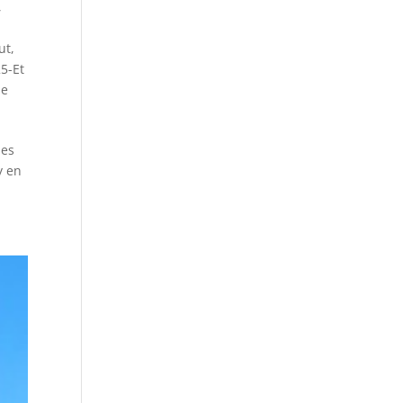
,
ut
,
5-Et
de
des
y en