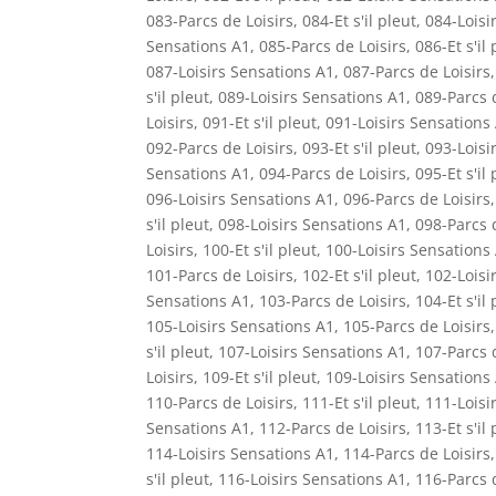
083-Parcs de Loisirs
,
084-Et s'il pleut
,
084-Loisi
Sensations A1
,
085-Parcs de Loisirs
,
086-Et s'il 
087-Loisirs Sensations A1
,
087-Parcs de Loisirs
s'il pleut
,
089-Loisirs Sensations A1
,
089-Parcs 
Loisirs
,
091-Et s'il pleut
,
091-Loisirs Sensations
092-Parcs de Loisirs
,
093-Et s'il pleut
,
093-Loisi
Sensations A1
,
094-Parcs de Loisirs
,
095-Et s'il 
096-Loisirs Sensations A1
,
096-Parcs de Loisirs
s'il pleut
,
098-Loisirs Sensations A1
,
098-Parcs 
Loisirs
,
100-Et s'il pleut
,
100-Loisirs Sensations
101-Parcs de Loisirs
,
102-Et s'il pleut
,
102-Loisi
Sensations A1
,
103-Parcs de Loisirs
,
104-Et s'il 
105-Loisirs Sensations A1
,
105-Parcs de Loisirs
s'il pleut
,
107-Loisirs Sensations A1
,
107-Parcs 
Loisirs
,
109-Et s'il pleut
,
109-Loisirs Sensations
110-Parcs de Loisirs
,
111-Et s'il pleut
,
111-Loisi
Sensations A1
,
112-Parcs de Loisirs
,
113-Et s'il 
114-Loisirs Sensations A1
,
114-Parcs de Loisirs
s'il pleut
,
116-Loisirs Sensations A1
,
116-Parcs 