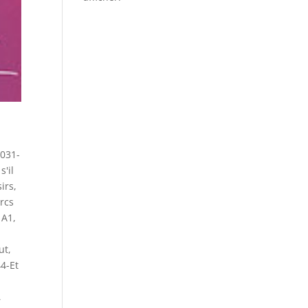
031-
s'il
sirs
,
rcs
 A1
,
ut
,
4-Et
,