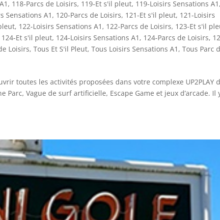
 A1
,
118-Parcs de Loisirs
,
119-Et s'il pleut
,
119-Loisirs Sensations A1
rs Sensations A1
,
120-Parcs de Loisirs
,
121-Et s'il pleut
,
121-Loisirs
pleut
,
122-Loisirs Sensations A1
,
122-Parcs de Loisirs
,
123-Et s'il ple
,
124-Et s'il pleut
,
124-Loisirs Sensations A1
,
124-Parcs de Loisirs
,
12
de Loisirs
,
Tous Et S'il Pleut
,
Tous Loisirs Sensations A1
,
Tous Parc 
uvrir toutes les activités proposées dans votre complexe UP2PLAY 
 Parc, Vague de surf artificielle, Escape Game et jeux d’arcade. Il 