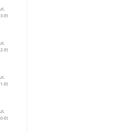
ut
,
3-Et
,
ut
,
2-Et
,
ut
,
1-Et
,
ut
,
0-Et
,