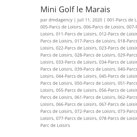
Mini Golf le Marais
par
dmdagency
|
Juil 11, 2020
|
001-Parcs de L
005-Parcs de Loisirs
,
006-Parcs de Loisirs
,
007-P
Loisirs
,
011-Parcs de Loisirs
,
012-Parcs de Loisi
Parcs de Loisirs
,
017-Parcs de Loisirs
,
018-Parcs
Loisirs
,
022-Parcs de Loisirs
,
023-Parcs de Loisi
Parcs de Loisirs
,
028-Parcs de Loisirs
,
029-Parcs
Loisirs
,
033-Parcs de Loisirs
,
034-Parcs de Loisi
Parcs de Loisirs
,
039-Parcs de Loisirs
,
040-Parcs
Loisirs
,
044-Parcs de Loisirs
,
045-Parcs de Loisi
Parcs de Loisirs
,
050-Parcs de Loisirs
,
051-Parcs
Loisirs
,
055-Parcs de Loisirs
,
056-Parcs de Loisi
Parcs de Loisirs
,
061-Parcs de Loisirs
,
062-Parcs
Loisirs
,
066-Parcs de Loisirs
,
067-Parcs de Loisi
Parcs de Loisirs
,
072-Parcs de Loisirs
,
073-Parcs
Loisirs
,
077-Parcs de Loisirs
,
078-Parcs de Loisi
Parc de Loisirs