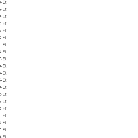
-Et
-Et
-Et
-Et
-Et
-Et
-Et
-Et
-Et
-Et
-Et
-Et
-Et
-Et
-Et
-Et
-Et
-Et
-Et
-Et