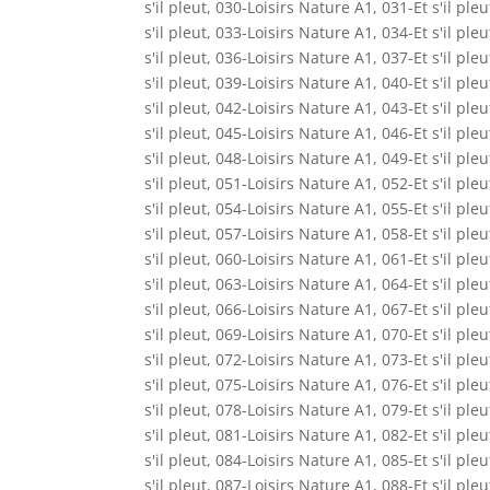
s'il pleut
,
030-Loisirs Nature A1
,
031-Et s'il pleu
s'il pleut
,
033-Loisirs Nature A1
,
034-Et s'il pleu
s'il pleut
,
036-Loisirs Nature A1
,
037-Et s'il pleu
s'il pleut
,
039-Loisirs Nature A1
,
040-Et s'il pleu
s'il pleut
,
042-Loisirs Nature A1
,
043-Et s'il pleu
s'il pleut
,
045-Loisirs Nature A1
,
046-Et s'il pleu
s'il pleut
,
048-Loisirs Nature A1
,
049-Et s'il pleu
s'il pleut
,
051-Loisirs Nature A1
,
052-Et s'il pleu
s'il pleut
,
054-Loisirs Nature A1
,
055-Et s'il pleu
s'il pleut
,
057-Loisirs Nature A1
,
058-Et s'il pleu
s'il pleut
,
060-Loisirs Nature A1
,
061-Et s'il pleu
s'il pleut
,
063-Loisirs Nature A1
,
064-Et s'il pleu
s'il pleut
,
066-Loisirs Nature A1
,
067-Et s'il pleu
s'il pleut
,
069-Loisirs Nature A1
,
070-Et s'il pleu
s'il pleut
,
072-Loisirs Nature A1
,
073-Et s'il pleu
s'il pleut
,
075-Loisirs Nature A1
,
076-Et s'il pleu
s'il pleut
,
078-Loisirs Nature A1
,
079-Et s'il pleu
s'il pleut
,
081-Loisirs Nature A1
,
082-Et s'il pleu
s'il pleut
,
084-Loisirs Nature A1
,
085-Et s'il pleu
s'il pleut
,
087-Loisirs Nature A1
,
088-Et s'il pleu