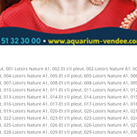
ut
,
001-Loisirs Nature A1
,
002-Et s'il pleut
,
002-Loisirs Nature A1
,
00
t
,
004-Loisirs Nature A1
,
005-Et s'il pleut
,
005-Loisirs Nature A1
,
006
t
,
007-Loisirs Nature A1
,
008-Et s'il pleut
,
008-Loisirs Nature A1
,
009
t
,
010-Loisirs Nature A1
,
011-Et s'il pleut
,
011-Loisirs Nature A1
,
012
t
,
013-Loisirs Nature A1
,
014-Et s'il pleut
,
014-Loisirs Nature A1
,
015
t
,
016-Loisirs Nature A1
,
017-Et s'il pleut
,
017-Loisirs Nature A1
,
018
t
,
019-Loisirs Nature A1
,
020-Et s'il pleut
,
020-Loisirs Nature A1
,
021
t
,
022-Loisirs Nature A1
,
023-Et s'il pleut
,
023-Loisirs Nature A1
,
024
t
,
025-Loisirs Nature A1
,
026-Et s'il pleut
,
026-Loisirs Nature A1
,
027
t
,
028-Loisirs Nature A1
,
029-Et s'il pleut
,
029-Loisirs Nature A1
,
030