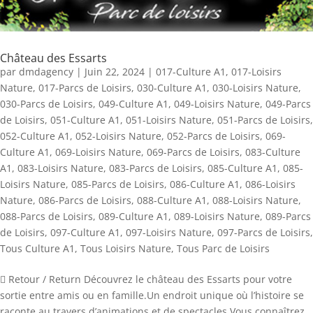
Château des Essarts
par
dmdagency
|
Juin 22, 2024
|
017-Culture A1
,
017-Loisirs
Nature
,
017-Parcs de Loisirs
,
030-Culture A1
,
030-Loisirs Nature
,
030-Parcs de Loisirs
,
049-Culture A1
,
049-Loisirs Nature
,
049-Parcs
de Loisirs
,
051-Culture A1
,
051-Loisirs Nature
,
051-Parcs de Loisirs
,
052-Culture A1
,
052-Loisirs Nature
,
052-Parcs de Loisirs
,
069-
Culture A1
,
069-Loisirs Nature
,
069-Parcs de Loisirs
,
083-Culture
A1
,
083-Loisirs Nature
,
083-Parcs de Loisirs
,
085-Culture A1
,
085-
Loisirs Nature
,
085-Parcs de Loisirs
,
086-Culture A1
,
086-Loisirs
Nature
,
086-Parcs de Loisirs
,
088-Culture A1
,
088-Loisirs Nature
,
088-Parcs de Loisirs
,
089-Culture A1
,
089-Loisirs Nature
,
089-Parcs
de Loisirs
,
097-Culture A1
,
097-Loisirs Nature
,
097-Parcs de Loisirs
,
Tous Culture A1
,
Tous Loisirs Nature
,
Tous Parc de Loisirs
 Retour / Return Découvrez le château des Essarts pour votre
sortie entre amis ou en famille.Un endroit unique où l’histoire se
raconte au travers d’animations et de spectacles.Vous connaîtrez