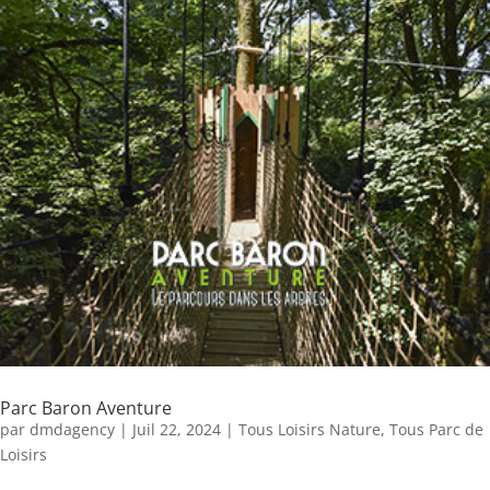
Parc Baron Aventure
par
dmdagency
|
Juil 22, 2024
|
Tous Loisirs Nature
,
Tous Parc de
Loisirs