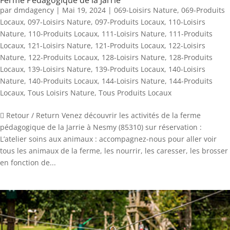
Ferme Pédagogique de la Jarrie
par
dmdagency
|
Mai 19, 2024
|
069-Loisirs Nature
,
069-Produits
Locaux
,
097-Loisirs Nature
,
097-Produits Locaux
,
110-Loisirs
Nature
,
110-Produits Locaux
,
111-Loisirs Nature
,
111-Produits
Locaux
,
121-Loisirs Nature
,
121-Produits Locaux
,
122-Loisirs
Nature
,
122-Produits Locaux
,
128-Loisirs Nature
,
128-Produits
Locaux
,
139-Loisirs Nature
,
139-Produits Locaux
,
140-Loisirs
Nature
,
140-Produits Locaux
,
144-Loisirs Nature
,
144-Produits
Locaux
,
Tous Loisirs Nature
,
Tous Produits Locaux
 Retour / Return Venez découvrir les activités de la ferme
pédagogique de la Jarrie à Nesmy (85310) sur réservation :
L’atelier soins aux animaux : accompagnez-nous pour aller voir
tous les animaux de la ferme, les nourrir, les caresser, les brosser
en fonction de...