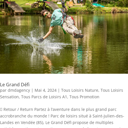
Le Grand Défi
par
dmdagency
|
Mai 4, 2024
|
Tous Loisirs Nature
,
Tous Loisirs
Sensation
,
Tous Parcs de Loisirs A1
,
Tous Promotion
 Retour / Return Partez à l’aventure dans le plus grand parc
accrobranche du monde ! Parc de loisirs situé à Saint-Julien-des-
Landes en Vendée (85), Le Grand Défi propose de multiples