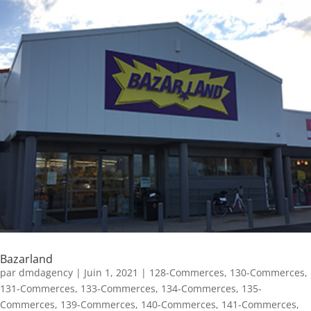
Bazarland
par
dmdagency
|
Juin 1, 2021
|
128-Commerces
,
130-Commerces
,
131-Commerces
,
133-Commerces
,
134-Commerces
,
135-
Commerces
,
139-Commerces
,
140-Commerces
,
141-Commerces
,