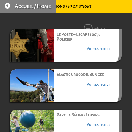

Accueil / Home
Promotions /
Promotions
Menu
Le Poste – Escape 100%
Policier
Voir la fiche »
Elastic Crocodil Bungee
Voir la fiche »
Parc La Bélière Loisirs
Voir la fiche »