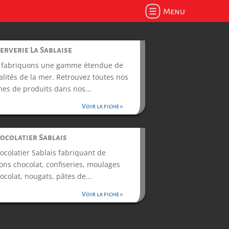
Menu
erverie La Sablaise
 fabriquons une gamme étendue de
alités de la mer. Retrouvez toutes nos
s de produits dans nos...
Voir la fiche »
hocolatier Sablais
ocolatier Sablais fabriquant de
ns chocolat, confiseries, moulages
ocolat, nougats, pâtes de...
Voir la fiche »