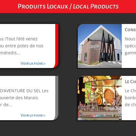
Produits Locaux /
Local Products
Cons
s !Tout l’été venez
Nous
 ou entre potes de nos
spéci
endredis...
gamme
Voir la fiche »
Le C
 D’AVENTURE DU SEL Les
Le Ch
couverte des Marais
bonbo
r de...
de ch
Voir la fiche »