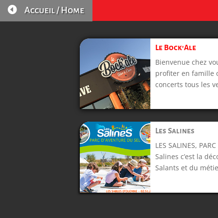

Accueil / Home
Le Bock’Ale
Bienvenue chez vou
profiter en famille
concerts tous les v
Les Salines
LES SALINES, PARC
Salines c’est la dé
Salants et du métie