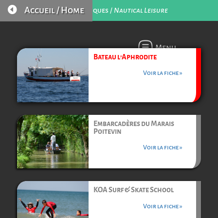

Accueil / Home
Loisirs Nautiques /
Nautical Leisure
Menu
Bateau l’Aphrodite
Voir la fiche »
Embarcadères du Marais
Poitevin
Voir la fiche »
KOA Surf & Skate School
Voir la fiche »