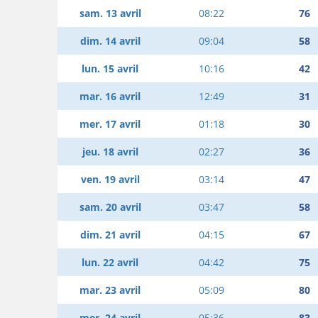
sam. 13 avril
08:22
76
dim. 14 avril
09:04
58
lun. 15 avril
10:16
42
mar. 16 avril
12:49
31
mer. 17 avril
01:18
30
jeu. 18 avril
02:27
36
ven. 19 avril
03:14
47
sam. 20 avril
03:47
58
dim. 21 avril
04:15
67
lun. 22 avril
04:42
75
mar. 23 avril
05:09
80
mer. 24 avril
05:36
83