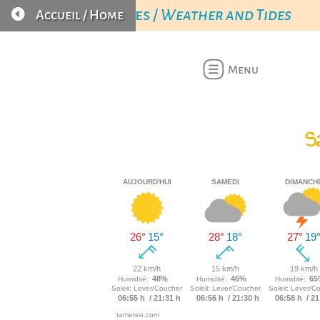

Météo et Marées /
Weather and Tides
Accueil / Home
Menu
S