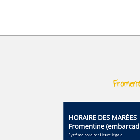
Froment