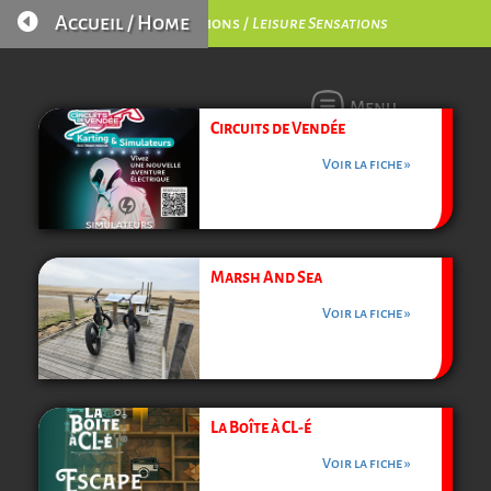

Accueil / Home
Loisirs Sensations /
Leisure Sensations
Menu
Circuits de Vendée
Voir la fiche »
Marsh And Sea
Voir la fiche »
La Boîte à CL-é
Voir la fiche »