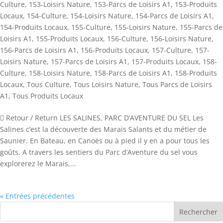
Culture
,
153-Loisirs Nature
,
153-Parcs de Loisirs A1
,
153-Produits
Locaux
,
154-Culture
,
154-Loisirs Nature
,
154-Parcs de Loisirs A1
,
154-Produits Locaux
,
155-Culture
,
155-Loisirs Nature
,
155-Parcs de
Loisirs A1
,
155-Produits Locaux
,
156-Culture
,
156-Loisirs Nature
,
156-Parcs de Loisirs A1
,
156-Produits Locaux
,
157-Culture
,
157-
Loisirs Nature
,
157-Parcs de Loisirs A1
,
157-Produits Locaux
,
158-
Culture
,
158-Loisirs Nature
,
158-Parcs de Loisirs A1
,
158-Produits
Locaux
,
Tous Culture
,
Tous Loisirs Nature
,
Tous Parcs de Loisirs
A1
,
Tous Produits Locaux
 Retour / Return LES SALINES, PARC D’AVENTURE DU SEL Les
Salines c’est la découverte des Marais Salants et du métier de
Saunier. En Bateau, en Canoës ou à pied il y en a pour tous les
goûts. A travers les sentiers du Parc d’Aventure du sel vous
explorerez le Marais,...
« Entrées précédentes
Rechercher