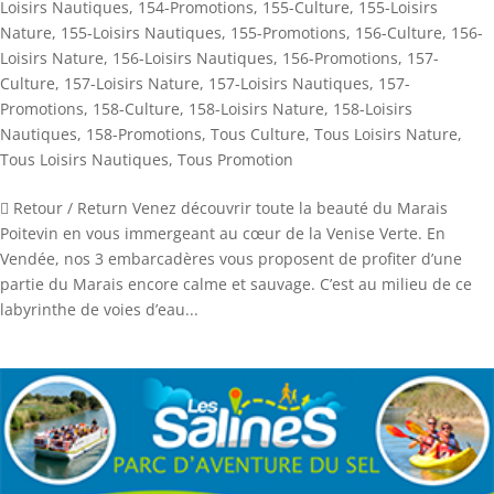
Loisirs Nautiques
,
154-Promotions
,
155-Culture
,
155-Loisirs
Nature
,
155-Loisirs Nautiques
,
155-Promotions
,
156-Culture
,
156-
Loisirs Nature
,
156-Loisirs Nautiques
,
156-Promotions
,
157-
Culture
,
157-Loisirs Nature
,
157-Loisirs Nautiques
,
157-
Promotions
,
158-Culture
,
158-Loisirs Nature
,
158-Loisirs
Nautiques
,
158-Promotions
,
Tous Culture
,
Tous Loisirs Nature
,
Tous Loisirs Nautiques
,
Tous Promotion
 Retour / Return Venez découvrir toute la beauté du Marais
Poitevin en vous immergeant au cœur de la Venise Verte. En
Vendée, nos 3 embarcadères vous proposent de profiter d’une
partie du Marais encore calme et sauvage. C’est au milieu de ce
labyrinthe de voies d’eau...