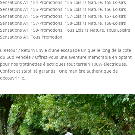
Sensations A1
,
154-Promotions
,
155-Loisirs Nature
,
155-Loisirs
Sensations A1
,
155-Promotions
,
156-Loisirs Nature
,
156-Loisirs
Sensations A1
,
156-Promotions
,
157-Loisirs Nature
,
157-Loisirs
Sensations A1
,
157-Promotions
,
158-Loisirs Nature
,
158-Loisirs
Sensations A1
,
158-Promotions
,
Tous Loisirs Nature
,
Tous Loisirs
Sensations A1
,
Tous Promotion
 Retour / Return Envie d’une escapade unique le long de la côte
du Sud Vendée ? Offrez-vous une aventure mémorable en optant
pour nos trottinettes électriques tout terrain 100% électriques.
Confort et stabilité garantis. Une manière authentique de
découvrir le...