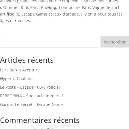
activités proposées dans votre complexe UP2PLAY des Sables
d’Olonne : Kids Parc, Bowling, Trampoline Parc, Vague de surf
artificielle, Escape Game et jeux d’arcade. Il y en a pour tous les
âges et tous les...
Rechercher
Articles récents
Parc Baron Aventure
Hyper U Challans
Le Poste – Escape 100% Policier
PEREGRINA – Spectacle immersif
Gardez Le Secret – Escape Game
Commentaires récents