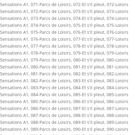
Sensations A1
,
071-Parcs de Loisirs
,
072-Et s'il pleut
,
072-Loisirs
Sensations A1
,
072-Parcs de Loisirs
,
073-Et s'il pleut
,
073-Loisirs
Sensations A1
,
073-Parcs de Loisirs
,
074-Et s'il pleut
,
074-Loisirs
Sensations A1
,
074-Parcs de Loisirs
,
075-Et s'il pleut
,
075-Loisirs
Sensations A1
,
075-Parcs de Loisirs
,
076-Et s'il pleut
,
076-Loisirs
Sensations A1
,
076-Parcs de Loisirs
,
077-Et s'il pleut
,
077-Loisirs
Sensations A1
,
077-Parcs de Loisirs
,
078-Et s'il pleut
,
078-Loisirs
Sensations A1
,
078-Parcs de Loisirs
,
079-Et s'il pleut
,
079-Loisirs
Sensations A1
,
079-Parcs de Loisirs
,
080-Et s'il pleut
,
080-Loisirs
Sensations A1
,
080-Parcs de Loisirs
,
081-Et s'il pleut
,
081-Loisirs
Sensations A1
,
081-Parcs de Loisirs
,
082-Et s'il pleut
,
082-Loisirs
Sensations A1
,
082-Parcs de Loisirs
,
083-Et s'il pleut
,
083-Loisirs
Sensations A1
,
083-Parcs de Loisirs
,
084-Et s'il pleut
,
084-Loisirs
Sensations A1
,
084-Parcs de Loisirs
,
085-Et s'il pleut
,
085-Loisirs
Sensations A1
,
085-Parcs de Loisirs
,
086-Et s'il pleut
,
086-Loisirs
Sensations A1
,
086-Parcs de Loisirs
,
087-Et s'il pleut
,
087-Loisirs
Sensations A1
,
087-Parcs de Loisirs
,
088-Et s'il pleut
,
088-Loisirs
Sensations A1
,
088-Parcs de Loisirs
,
089-Et s'il pleut
,
089-Loisirs
Sensations A1
,
089-Parcs de Loisirs
,
090-Et s'il pleut
,
090-Loisirs