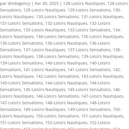
par
dmdagency
|
Avr 30, 2023
|
128-Loisirs Nautiques
,
128-Loisirs
Sensations
,
129-Loisirs Nautiques
,
129-Loisirs Sensations
,
130-
Loisirs Nautiques
,
130-Loisirs Sensations
,
131-Loisirs Nautiques
,
131-Loisirs Sensations
,
132-Loisirs Nautiques
,
132-Loisirs
Sensations
,
133-Loisirs Nautiques
,
133-Loisirs Sensations
,
134-
Loisirs Nautiques
,
134-Loisirs Sensations
,
135-Loisirs Nautiques
,
135-Loisirs Sensations
,
136-Loisirs Nautiques
,
136-Loisirs
Sensations
,
137-Loisirs Nautiques
,
137-Loisirs Sensations
,
138-
Loisirs Nautiques
,
138-Loisirs Sensations
,
139-Loisirs Nautiques
,
139-Loisirs Sensations
,
140-Loisirs Nautiques
,
140-Loisirs
Sensations
,
141-Loisirs Nautiques
,
141-Loisirs Sensations
,
142-
Loisirs Nautiques
,
142-Loisirs Sensations
,
143-Loisirs Nautiques
,
143-Loisirs Sensations
,
144-Loisirs Nautiques
,
144-Loisirs
Sensations
,
145-Loisirs Nautiques
,
145-Loisirs Sensations
,
146-
Loisirs Nautiques
,
146-Loisirs Sensations
,
147-Loisirs Nautiques
,
147-Loisirs Sensations
,
148-Loisirs Nautiques
,
148-Loisirs
Sensations
,
149-Loisirs Nautiques
,
149-Loisirs Sensations
,
150-
Loisirs Nautiques
,
150-Loisirs Sensations
,
151-Loisirs Nautiques
,
151-Loisirs Sensations
,
152-Loisirs Nautiques
,
152-Loisirs