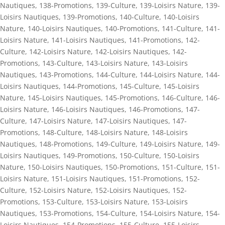
Nautiques
,
138-Promotions
,
139-Culture
,
139-Loisirs Nature
,
139-
Loisirs Nautiques
,
139-Promotions
,
140-Culture
,
140-Loisirs
Nature
,
140-Loisirs Nautiques
,
140-Promotions
,
141-Culture
,
141-
Loisirs Nature
,
141-Loisirs Nautiques
,
141-Promotions
,
142-
Culture
,
142-Loisirs Nature
,
142-Loisirs Nautiques
,
142-
Promotions
,
143-Culture
,
143-Loisirs Nature
,
143-Loisirs
Nautiques
,
143-Promotions
,
144-Culture
,
144-Loisirs Nature
,
144-
Loisirs Nautiques
,
144-Promotions
,
145-Culture
,
145-Loisirs
Nature
,
145-Loisirs Nautiques
,
145-Promotions
,
146-Culture
,
146-
Loisirs Nature
,
146-Loisirs Nautiques
,
146-Promotions
,
147-
Culture
,
147-Loisirs Nature
,
147-Loisirs Nautiques
,
147-
Promotions
,
148-Culture
,
148-Loisirs Nature
,
148-Loisirs
Nautiques
,
148-Promotions
,
149-Culture
,
149-Loisirs Nature
,
149-
Loisirs Nautiques
,
149-Promotions
,
150-Culture
,
150-Loisirs
Nature
,
150-Loisirs Nautiques
,
150-Promotions
,
151-Culture
,
151-
Loisirs Nature
,
151-Loisirs Nautiques
,
151-Promotions
,
152-
Culture
,
152-Loisirs Nature
,
152-Loisirs Nautiques
,
152-
Promotions
,
153-Culture
,
153-Loisirs Nature
,
153-Loisirs
Nautiques
,
153-Promotions
,
154-Culture
,
154-Loisirs Nature
,
154-
Loisirs Nautiques
,
154-Promotions
,
155-Culture
,
155-Loisirs