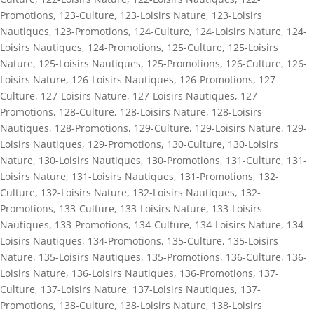
Promotions
,
123-Culture
,
123-Loisirs Nature
,
123-Loisirs
Nautiques
,
123-Promotions
,
124-Culture
,
124-Loisirs Nature
,
124-
Loisirs Nautiques
,
124-Promotions
,
125-Culture
,
125-Loisirs
Nature
,
125-Loisirs Nautiques
,
125-Promotions
,
126-Culture
,
126-
Loisirs Nature
,
126-Loisirs Nautiques
,
126-Promotions
,
127-
Culture
,
127-Loisirs Nature
,
127-Loisirs Nautiques
,
127-
Promotions
,
128-Culture
,
128-Loisirs Nature
,
128-Loisirs
Nautiques
,
128-Promotions
,
129-Culture
,
129-Loisirs Nature
,
129-
Loisirs Nautiques
,
129-Promotions
,
130-Culture
,
130-Loisirs
Nature
,
130-Loisirs Nautiques
,
130-Promotions
,
131-Culture
,
131-
Loisirs Nature
,
131-Loisirs Nautiques
,
131-Promotions
,
132-
Culture
,
132-Loisirs Nature
,
132-Loisirs Nautiques
,
132-
Promotions
,
133-Culture
,
133-Loisirs Nature
,
133-Loisirs
Nautiques
,
133-Promotions
,
134-Culture
,
134-Loisirs Nature
,
134-
Loisirs Nautiques
,
134-Promotions
,
135-Culture
,
135-Loisirs
Nature
,
135-Loisirs Nautiques
,
135-Promotions
,
136-Culture
,
136-
Loisirs Nature
,
136-Loisirs Nautiques
,
136-Promotions
,
137-
Culture
,
137-Loisirs Nature
,
137-Loisirs Nautiques
,
137-
Promotions
,
138-Culture
,
138-Loisirs Nature
,
138-Loisirs