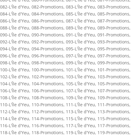
082-L'Île d'Yeu
,
082-Promotions
,
083-L'Île d'Yeu
,
083-Promotions
,
084-L'Île d'Yeu
,
084-Promotions
,
085-L'Île d'Yeu
,
085-Promotions
,
086-L'Île d'Yeu
,
086-Promotions
,
087-L'Île d'Yeu
,
087-Promotions
,
088-L'Île d'Yeu
,
088-Promotions
,
089-L'Île d'Yeu
,
089-Promotions
,
090-L'Île d'Yeu
,
090-Promotions
,
091-L'Île d'Yeu
,
091-Promotions
,
092-L'Île d'Yeu
,
092-Promotions
,
093-L'Île d'Yeu
,
093-Promotions
,
094-L'Île d'Yeu
,
094-Promotions
,
095-L'Île d'Yeu
,
095-Promotions
,
096-L'Île d'Yeu
,
096-Promotions
,
097-L'Île d'Yeu
,
097-Promotions
,
098-L'Île d'Yeu
,
098-Promotions
,
099-L'Île d'Yeu
,
099-Promotions
,
100-L'Île d'Yeu
,
100-Promotions
,
101-L'Île d'Yeu
,
101-Promotions
,
102-L'Île d'Yeu
,
102-Promotions
,
103-L'Île d'Yeu
,
103-Promotions
,
104-L'Île d'Yeu
,
104-Promotions
,
105-L'Île d'Yeu
,
105-Promotions
,
106-L'Île d'Yeu
,
106-Promotions
,
107-L'Île d'Yeu
,
107-Promotions
,
108-L'Île d'Yeu
,
108-Promotions
,
109-L'Île d'Yeu
,
109-Promotions
,
110-L'Île d'Yeu
,
110-Promotions
,
111-L'Île d'Yeu
,
111-Promotions
,
112-L'Île d'Yeu
,
112-Promotions
,
113-L'Île d'Yeu
,
113-Promotions
,
114-L'Île d'Yeu
,
114-Promotions
,
115-L'Île d'Yeu
,
115-Promotions
,
116-L'Île d'Yeu
,
116-Promotions
,
117-L'Île d'Yeu
,
117-Promotions
,
118-L'Île d'Yeu
,
118-Promotions
,
119-L'Île d'Yeu
,
119-Promotions
,