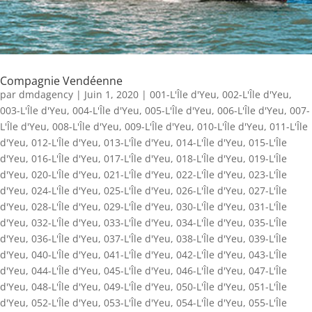
Compagnie Vendéenne
par
dmdagency
|
Juin 1, 2020
|
001-L'Île d'Yeu
,
002-L'Île d'Yeu
,
003-L'Île d'Yeu
,
004-L'Île d'Yeu
,
005-L'Île d'Yeu
,
006-L'Île d'Yeu
,
007-
L'Île d'Yeu
,
008-L'Île d'Yeu
,
009-L'Île d'Yeu
,
010-L'Île d'Yeu
,
011-L'Île
d'Yeu
,
012-L'Île d'Yeu
,
013-L'Île d'Yeu
,
014-L'Île d'Yeu
,
015-L'Île
d'Yeu
,
016-L'Île d'Yeu
,
017-L'Île d'Yeu
,
018-L'Île d'Yeu
,
019-L'Île
d'Yeu
,
020-L'Île d'Yeu
,
021-L'Île d'Yeu
,
022-L'Île d'Yeu
,
023-L'Île
d'Yeu
,
024-L'Île d'Yeu
,
025-L'Île d'Yeu
,
026-L'Île d'Yeu
,
027-L'Île
d'Yeu
,
028-L'Île d'Yeu
,
029-L'Île d'Yeu
,
030-L'Île d'Yeu
,
031-L'Île
d'Yeu
,
032-L'Île d'Yeu
,
033-L'Île d'Yeu
,
034-L'Île d'Yeu
,
035-L'Île
d'Yeu
,
036-L'Île d'Yeu
,
037-L'Île d'Yeu
,
038-L'Île d'Yeu
,
039-L'Île
d'Yeu
,
040-L'Île d'Yeu
,
041-L'Île d'Yeu
,
042-L'Île d'Yeu
,
043-L'Île
d'Yeu
,
044-L'Île d'Yeu
,
045-L'Île d'Yeu
,
046-L'Île d'Yeu
,
047-L'Île
d'Yeu
,
048-L'Île d'Yeu
,
049-L'Île d'Yeu
,
050-L'Île d'Yeu
,
051-L'Île
d'Yeu
,
052-L'Île d'Yeu
,
053-L'Île d'Yeu
,
054-L'Île d'Yeu
,
055-L'Île