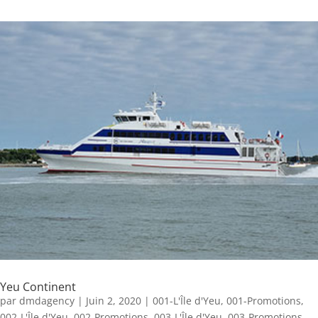
Yeu Continent
par
dmdagency
|
Juin 2, 2020
|
001-L'Île d'Yeu
,
001-Promotions
,
002-L'Île d'Yeu
,
002-Promotions
,
003-L'Île d'Yeu
,
003-Promotions
,