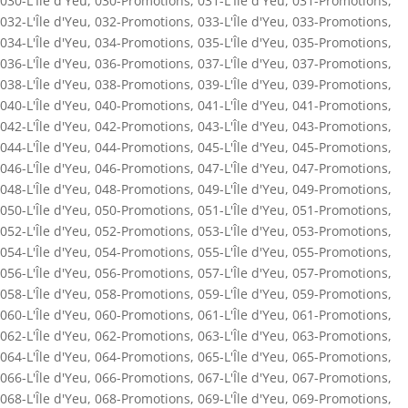
030-L'Île d'Yeu
,
030-Promotions
,
031-L'Île d'Yeu
,
031-Promotions
,
032-L'Île d'Yeu
,
032-Promotions
,
033-L'Île d'Yeu
,
033-Promotions
,
034-L'Île d'Yeu
,
034-Promotions
,
035-L'Île d'Yeu
,
035-Promotions
,
036-L'Île d'Yeu
,
036-Promotions
,
037-L'Île d'Yeu
,
037-Promotions
,
038-L'Île d'Yeu
,
038-Promotions
,
039-L'Île d'Yeu
,
039-Promotions
,
040-L'Île d'Yeu
,
040-Promotions
,
041-L'Île d'Yeu
,
041-Promotions
,
042-L'Île d'Yeu
,
042-Promotions
,
043-L'Île d'Yeu
,
043-Promotions
,
044-L'Île d'Yeu
,
044-Promotions
,
045-L'Île d'Yeu
,
045-Promotions
,
046-L'Île d'Yeu
,
046-Promotions
,
047-L'Île d'Yeu
,
047-Promotions
,
048-L'Île d'Yeu
,
048-Promotions
,
049-L'Île d'Yeu
,
049-Promotions
,
050-L'Île d'Yeu
,
050-Promotions
,
051-L'Île d'Yeu
,
051-Promotions
,
052-L'Île d'Yeu
,
052-Promotions
,
053-L'Île d'Yeu
,
053-Promotions
,
054-L'Île d'Yeu
,
054-Promotions
,
055-L'Île d'Yeu
,
055-Promotions
,
056-L'Île d'Yeu
,
056-Promotions
,
057-L'Île d'Yeu
,
057-Promotions
,
058-L'Île d'Yeu
,
058-Promotions
,
059-L'Île d'Yeu
,
059-Promotions
,
060-L'Île d'Yeu
,
060-Promotions
,
061-L'Île d'Yeu
,
061-Promotions
,
062-L'Île d'Yeu
,
062-Promotions
,
063-L'Île d'Yeu
,
063-Promotions
,
064-L'Île d'Yeu
,
064-Promotions
,
065-L'Île d'Yeu
,
065-Promotions
,
066-L'Île d'Yeu
,
066-Promotions
,
067-L'Île d'Yeu
,
067-Promotions
,
068-L'Île d'Yeu
,
068-Promotions
,
069-L'Île d'Yeu
,
069-Promotions
,