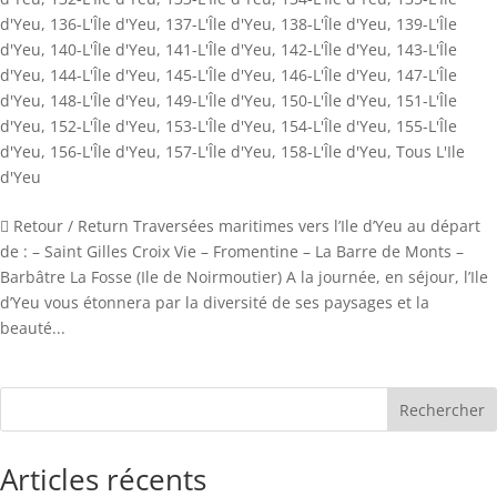
d'Yeu
,
136-L'Île d'Yeu
,
137-L'Île d'Yeu
,
138-L'Île d'Yeu
,
139-L'Île
d'Yeu
,
140-L'Île d'Yeu
,
141-L'Île d'Yeu
,
142-L'Île d'Yeu
,
143-L'Île
d'Yeu
,
144-L'Île d'Yeu
,
145-L'Île d'Yeu
,
146-L'Île d'Yeu
,
147-L'Île
d'Yeu
,
148-L'Île d'Yeu
,
149-L'Île d'Yeu
,
150-L'Île d'Yeu
,
151-L'Île
d'Yeu
,
152-L'Île d'Yeu
,
153-L'Île d'Yeu
,
154-L'Île d'Yeu
,
155-L'Île
d'Yeu
,
156-L'Île d'Yeu
,
157-L'Île d'Yeu
,
158-L'Île d'Yeu
,
Tous L'Ile
d'Yeu
 Retour / Return Traversées maritimes vers l’Ile d’Yeu au départ
de : – Saint Gilles Croix Vie – Fromentine – La Barre de Monts –
Barbâtre La Fosse (Ile de Noirmoutier) A la journée, en séjour, l’Ile
d’Yeu vous étonnera par la diversité de ses paysages et la
beauté...
Rechercher
Articles récents