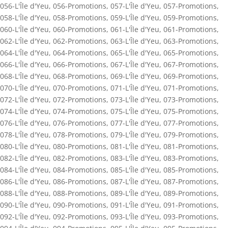
056-L'Île d'Yeu
,
056-Promotions
,
057-L'Île d'Yeu
,
057-Promotions
,
058-L'Île d'Yeu
,
058-Promotions
,
059-L'Île d'Yeu
,
059-Promotions
,
060-L'Île d'Yeu
,
060-Promotions
,
061-L'Île d'Yeu
,
061-Promotions
,
062-L'Île d'Yeu
,
062-Promotions
,
063-L'Île d'Yeu
,
063-Promotions
,
064-L'Île d'Yeu
,
064-Promotions
,
065-L'Île d'Yeu
,
065-Promotions
,
066-L'Île d'Yeu
,
066-Promotions
,
067-L'Île d'Yeu
,
067-Promotions
,
068-L'Île d'Yeu
,
068-Promotions
,
069-L'Île d'Yeu
,
069-Promotions
,
070-L'Île d'Yeu
,
070-Promotions
,
071-L'Île d'Yeu
,
071-Promotions
,
072-L'Île d'Yeu
,
072-Promotions
,
073-L'Île d'Yeu
,
073-Promotions
,
074-L'Île d'Yeu
,
074-Promotions
,
075-L'Île d'Yeu
,
075-Promotions
,
076-L'Île d'Yeu
,
076-Promotions
,
077-L'Île d'Yeu
,
077-Promotions
,
078-L'Île d'Yeu
,
078-Promotions
,
079-L'Île d'Yeu
,
079-Promotions
,
080-L'Île d'Yeu
,
080-Promotions
,
081-L'Île d'Yeu
,
081-Promotions
,
082-L'Île d'Yeu
,
082-Promotions
,
083-L'Île d'Yeu
,
083-Promotions
,
084-L'Île d'Yeu
,
084-Promotions
,
085-L'Île d'Yeu
,
085-Promotions
,
086-L'Île d'Yeu
,
086-Promotions
,
087-L'Île d'Yeu
,
087-Promotions
,
088-L'Île d'Yeu
,
088-Promotions
,
089-L'Île d'Yeu
,
089-Promotions
,
090-L'Île d'Yeu
,
090-Promotions
,
091-L'Île d'Yeu
,
091-Promotions
,
092-L'Île d'Yeu
,
092-Promotions
,
093-L'Île d'Yeu
,
093-Promotions
,