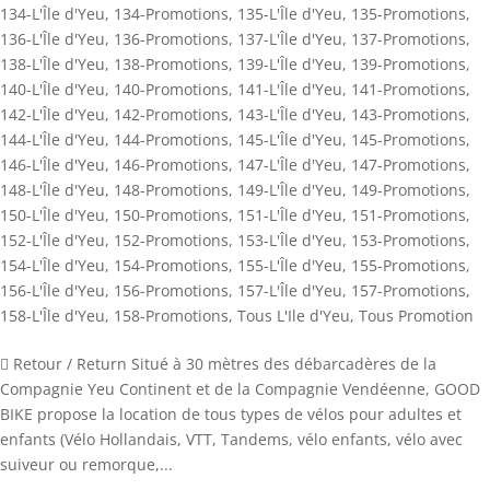
134-L'Île d'Yeu
,
134-Promotions
,
135-L'Île d'Yeu
,
135-Promotions
,
136-L'Île d'Yeu
,
136-Promotions
,
137-L'Île d'Yeu
,
137-Promotions
,
138-L'Île d'Yeu
,
138-Promotions
,
139-L'Île d'Yeu
,
139-Promotions
,
140-L'Île d'Yeu
,
140-Promotions
,
141-L'Île d'Yeu
,
141-Promotions
,
142-L'Île d'Yeu
,
142-Promotions
,
143-L'Île d'Yeu
,
143-Promotions
,
144-L'Île d'Yeu
,
144-Promotions
,
145-L'Île d'Yeu
,
145-Promotions
,
146-L'Île d'Yeu
,
146-Promotions
,
147-L'Île d'Yeu
,
147-Promotions
,
148-L'Île d'Yeu
,
148-Promotions
,
149-L'Île d'Yeu
,
149-Promotions
,
150-L'Île d'Yeu
,
150-Promotions
,
151-L'Île d'Yeu
,
151-Promotions
,
152-L'Île d'Yeu
,
152-Promotions
,
153-L'Île d'Yeu
,
153-Promotions
,
154-L'Île d'Yeu
,
154-Promotions
,
155-L'Île d'Yeu
,
155-Promotions
,
156-L'Île d'Yeu
,
156-Promotions
,
157-L'Île d'Yeu
,
157-Promotions
,
158-L'Île d'Yeu
,
158-Promotions
,
Tous L'Ile d'Yeu
,
Tous Promotion
 Retour / Return Situé à 30 mètres des débarcadères de la
Compagnie Yeu Continent et de la Compagnie Vendéenne, GOOD
BIKE propose la location de tous types de vélos pour adultes et
enfants (Vélo Hollandais, VTT, Tandems, vélo enfants, vélo avec
suiveur ou remorque,...