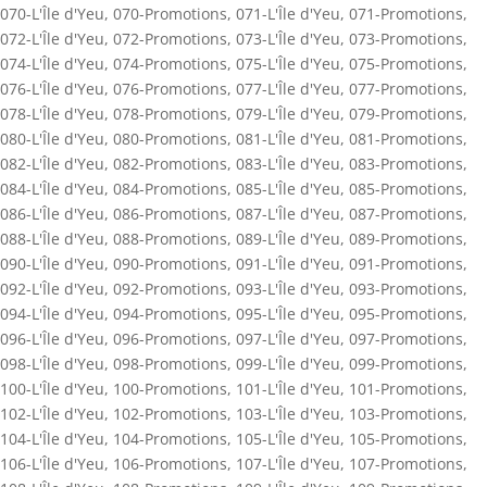
070-L'Île d'Yeu
,
070-Promotions
,
071-L'Île d'Yeu
,
071-Promotions
,
072-L'Île d'Yeu
,
072-Promotions
,
073-L'Île d'Yeu
,
073-Promotions
,
074-L'Île d'Yeu
,
074-Promotions
,
075-L'Île d'Yeu
,
075-Promotions
,
076-L'Île d'Yeu
,
076-Promotions
,
077-L'Île d'Yeu
,
077-Promotions
,
078-L'Île d'Yeu
,
078-Promotions
,
079-L'Île d'Yeu
,
079-Promotions
,
080-L'Île d'Yeu
,
080-Promotions
,
081-L'Île d'Yeu
,
081-Promotions
,
082-L'Île d'Yeu
,
082-Promotions
,
083-L'Île d'Yeu
,
083-Promotions
,
084-L'Île d'Yeu
,
084-Promotions
,
085-L'Île d'Yeu
,
085-Promotions
,
086-L'Île d'Yeu
,
086-Promotions
,
087-L'Île d'Yeu
,
087-Promotions
,
088-L'Île d'Yeu
,
088-Promotions
,
089-L'Île d'Yeu
,
089-Promotions
,
090-L'Île d'Yeu
,
090-Promotions
,
091-L'Île d'Yeu
,
091-Promotions
,
092-L'Île d'Yeu
,
092-Promotions
,
093-L'Île d'Yeu
,
093-Promotions
,
094-L'Île d'Yeu
,
094-Promotions
,
095-L'Île d'Yeu
,
095-Promotions
,
096-L'Île d'Yeu
,
096-Promotions
,
097-L'Île d'Yeu
,
097-Promotions
,
098-L'Île d'Yeu
,
098-Promotions
,
099-L'Île d'Yeu
,
099-Promotions
,
100-L'Île d'Yeu
,
100-Promotions
,
101-L'Île d'Yeu
,
101-Promotions
,
102-L'Île d'Yeu
,
102-Promotions
,
103-L'Île d'Yeu
,
103-Promotions
,
104-L'Île d'Yeu
,
104-Promotions
,
105-L'Île d'Yeu
,
105-Promotions
,
106-L'Île d'Yeu
,
106-Promotions
,
107-L'Île d'Yeu
,
107-Promotions
,