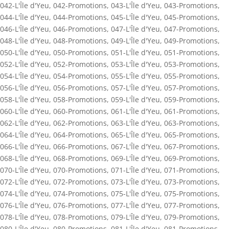
042-L'Île d'Yeu
,
042-Promotions
,
043-L'Île d'Yeu
,
043-Promotions
,
044-L'Île d'Yeu
,
044-Promotions
,
045-L'Île d'Yeu
,
045-Promotions
,
046-L'Île d'Yeu
,
046-Promotions
,
047-L'Île d'Yeu
,
047-Promotions
,
048-L'Île d'Yeu
,
048-Promotions
,
049-L'Île d'Yeu
,
049-Promotions
,
050-L'Île d'Yeu
,
050-Promotions
,
051-L'Île d'Yeu
,
051-Promotions
,
052-L'Île d'Yeu
,
052-Promotions
,
053-L'Île d'Yeu
,
053-Promotions
,
054-L'Île d'Yeu
,
054-Promotions
,
055-L'Île d'Yeu
,
055-Promotions
,
056-L'Île d'Yeu
,
056-Promotions
,
057-L'Île d'Yeu
,
057-Promotions
,
058-L'Île d'Yeu
,
058-Promotions
,
059-L'Île d'Yeu
,
059-Promotions
,
060-L'Île d'Yeu
,
060-Promotions
,
061-L'Île d'Yeu
,
061-Promotions
,
062-L'Île d'Yeu
,
062-Promotions
,
063-L'Île d'Yeu
,
063-Promotions
,
064-L'Île d'Yeu
,
064-Promotions
,
065-L'Île d'Yeu
,
065-Promotions
,
066-L'Île d'Yeu
,
066-Promotions
,
067-L'Île d'Yeu
,
067-Promotions
,
068-L'Île d'Yeu
,
068-Promotions
,
069-L'Île d'Yeu
,
069-Promotions
,
070-L'Île d'Yeu
,
070-Promotions
,
071-L'Île d'Yeu
,
071-Promotions
,
072-L'Île d'Yeu
,
072-Promotions
,
073-L'Île d'Yeu
,
073-Promotions
,
074-L'Île d'Yeu
,
074-Promotions
,
075-L'Île d'Yeu
,
075-Promotions
,
076-L'Île d'Yeu
,
076-Promotions
,
077-L'Île d'Yeu
,
077-Promotions
,
078-L'Île d'Yeu
,
078-Promotions
,
079-L'Île d'Yeu
,
079-Promotions
,
080-L'Île d'Yeu
,
080-Promotions
,
081-L'Île d'Yeu
,
081-Promotions
,