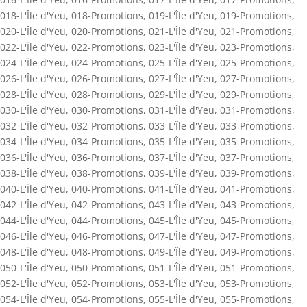
018-L'Île d'Yeu
,
018-Promotions
,
019-L'Île d'Yeu
,
019-Promotions
,
020-L'Île d'Yeu
,
020-Promotions
,
021-L'Île d'Yeu
,
021-Promotions
,
022-L'Île d'Yeu
,
022-Promotions
,
023-L'Île d'Yeu
,
023-Promotions
,
024-L'Île d'Yeu
,
024-Promotions
,
025-L'Île d'Yeu
,
025-Promotions
,
026-L'Île d'Yeu
,
026-Promotions
,
027-L'Île d'Yeu
,
027-Promotions
,
028-L'Île d'Yeu
,
028-Promotions
,
029-L'Île d'Yeu
,
029-Promotions
,
030-L'Île d'Yeu
,
030-Promotions
,
031-L'Île d'Yeu
,
031-Promotions
,
032-L'Île d'Yeu
,
032-Promotions
,
033-L'Île d'Yeu
,
033-Promotions
,
034-L'Île d'Yeu
,
034-Promotions
,
035-L'Île d'Yeu
,
035-Promotions
,
036-L'Île d'Yeu
,
036-Promotions
,
037-L'Île d'Yeu
,
037-Promotions
,
038-L'Île d'Yeu
,
038-Promotions
,
039-L'Île d'Yeu
,
039-Promotions
,
040-L'Île d'Yeu
,
040-Promotions
,
041-L'Île d'Yeu
,
041-Promotions
,
042-L'Île d'Yeu
,
042-Promotions
,
043-L'Île d'Yeu
,
043-Promotions
,
044-L'Île d'Yeu
,
044-Promotions
,
045-L'Île d'Yeu
,
045-Promotions
,
046-L'Île d'Yeu
,
046-Promotions
,
047-L'Île d'Yeu
,
047-Promotions
,
048-L'Île d'Yeu
,
048-Promotions
,
049-L'Île d'Yeu
,
049-Promotions
,
050-L'Île d'Yeu
,
050-Promotions
,
051-L'Île d'Yeu
,
051-Promotions
,
052-L'Île d'Yeu
,
052-Promotions
,
053-L'Île d'Yeu
,
053-Promotions
,
054-L'Île d'Yeu
,
054-Promotions
,
055-L'Île d'Yeu
,
055-Promotions
,