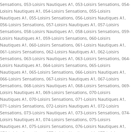
Sensations
,
053-Loisirs Nautiques A1
,
053-Loisirs Sensations
,
054-
Loisirs Nautiques A1
,
054-Loisirs Sensations
,
055-Loisirs
Nautiques A1
,
055-Loisirs Sensations
,
056-Loisirs Nautiques A1
,
056-Loisirs Sensations
,
057-Loisirs Nautiques A1
,
057-Loisirs
Sensations
,
058-Loisirs Nautiques A1
,
058-Loisirs Sensations
,
059-
Loisirs Nautiques A1
,
059-Loisirs Sensations
,
060-Loisirs
Nautiques A1
,
060-Loisirs Sensations
,
061-Loisirs Nautiques A1
,
061-Loisirs Sensations
,
062-Loisirs Nautiques A1
,
062-Loisirs
Sensations
,
063-Loisirs Nautiques A1
,
063-Loisirs Sensations
,
064-
Loisirs Nautiques A1
,
064-Loisirs Sensations
,
065-Loisirs
Nautiques A1
,
065-Loisirs Sensations
,
066-Loisirs Nautiques A1
,
066-Loisirs Sensations
,
067-Loisirs Nautiques A1
,
067-Loisirs
Sensations
,
068-Loisirs Nautiques A1
,
068-Loisirs Sensations
,
069-
Loisirs Nautiques A1
,
069-Loisirs Sensations
,
070-Loisirs
Nautiques A1
,
070-Loisirs Sensations
,
071-Loisirs Nautiques A1
,
071-Loisirs Sensations
,
072-Loisirs Nautiques A1
,
072-Loisirs
Sensations
,
073-Loisirs Nautiques A1
,
073-Loisirs Sensations
,
074-
Loisirs Nautiques A1
,
074-Loisirs Sensations
,
075-Loisirs
Nautiques A1
,
075-Loisirs Sensations
,
076-Loisirs Nautiques A1
,