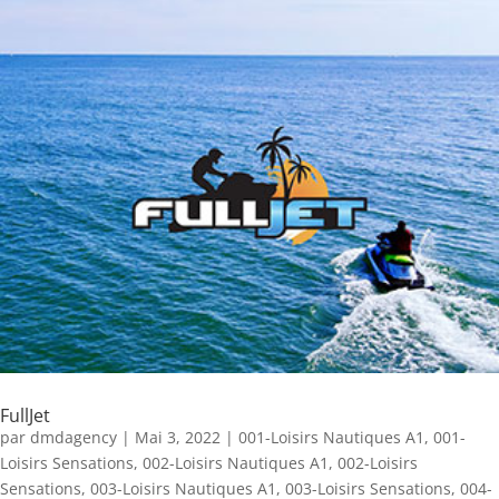
FullJet
par
dmdagency
|
Mai 3, 2022
|
001-Loisirs Nautiques A1
,
001-
Loisirs Sensations
,
002-Loisirs Nautiques A1
,
002-Loisirs
Sensations
,
003-Loisirs Nautiques A1
,
003-Loisirs Sensations
,
004-