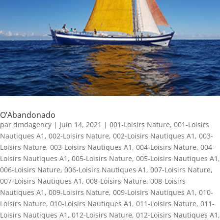
O’Abandonado
par
dmdagency
|
Juin 14, 2021
|
001-Loisirs Nature
,
001-Loisirs
Nautiques A1
,
002-Loisirs Nature
,
002-Loisirs Nautiques A1
,
003-
Loisirs Nature
,
003-Loisirs Nautiques A1
,
004-Loisirs Nature
,
004-
Loisirs Nautiques A1
,
005-Loisirs Nature
,
005-Loisirs Nautiques A1
,
006-Loisirs Nature
,
006-Loisirs Nautiques A1
,
007-Loisirs Nature
,
007-Loisirs Nautiques A1
,
008-Loisirs Nature
,
008-Loisirs
Nautiques A1
,
009-Loisirs Nature
,
009-Loisirs Nautiques A1
,
010-
Loisirs Nature
,
010-Loisirs Nautiques A1
,
011-Loisirs Nature
,
011-
Loisirs Nautiques A1
,
012-Loisirs Nature
,
012-Loisirs Nautiques A1
,