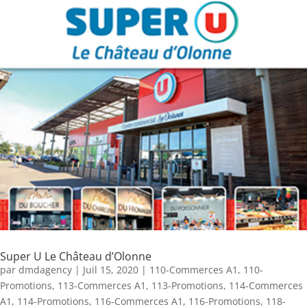
Super U Le Château d’Olonne
par
dmdagency
|
Juil 15, 2020
|
110-Commerces A1
,
110-
Promotions
,
113-Commerces A1
,
113-Promotions
,
114-Commerces
A1
,
114-Promotions
,
116-Commerces A1
,
116-Promotions
,
118-