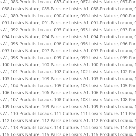
rs A1
,
086-Produits Locaux
,
087-Culture
,
087-Loisirs Nature
,
087-Par
,
088-Loisirs Nature
,
088-Parcs de Loisirs A1
,
088-Produits Locaux
,
rs A1
,
089-Produits Locaux
,
090-Culture
,
090-Loisirs Nature
,
090-Par
,
091-Loisirs Nature
,
091-Parcs de Loisirs A1
,
091-Produits Locaux
,
rs A1
,
092-Produits Locaux
,
093-Culture
,
093-Loisirs Nature
,
093-Par
,
094-Loisirs Nature
,
094-Parcs de Loisirs A1
,
094-Produits Locaux
,
rs A1
,
095-Produits Locaux
,
096-Culture
,
096-Loisirs Nature
,
096-Par
,
097-Loisirs Nature
,
097-Parcs de Loisirs A1
,
097-Produits Locaux
,
rs A1
,
098-Produits Locaux
,
099-Culture
,
099-Loisirs Nature
,
099-Par
,
100-Loisirs Nature
,
100-Parcs de Loisirs A1
,
100-Produits Locaux
,
rs A1
,
101-Produits Locaux
,
102-Culture
,
102-Loisirs Nature
,
102-Par
,
103-Loisirs Nature
,
103-Parcs de Loisirs A1
,
103-Produits Locaux
,
rs A1
,
104-Produits Locaux
,
105-Culture
,
105-Loisirs Nature
,
105-Par
,
106-Loisirs Nature
,
106-Parcs de Loisirs A1
,
106-Produits Locaux
,
rs A1
,
107-Produits Locaux
,
108-Culture
,
108-Loisirs Nature
,
108-Par
,
109-Loisirs Nature
,
109-Parcs de Loisirs A1
,
109-Produits Locaux
,
rs A1
,
110-Produits Locaux
,
111-Culture
,
111-Loisirs Nature
,
111-Par
,
112-Loisirs Nature
,
112-Parcs de Loisirs A1
,
112-Produits Locaux
,
rs A1
,
113-Produits Locaux
,
114-Culture
,
114-Loisirs Nature
,
114-Par
,
115-Loisirs Nature
,
115-Parcs de Loisirs A1
,
115-Produits Locaux
,