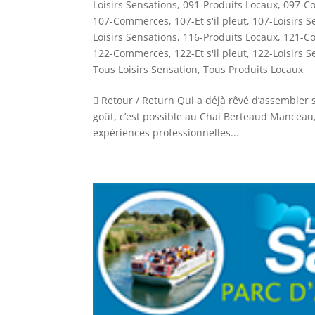
Loisirs Sensations
,
091-Produits Locaux
,
097-C
107-Commerces
,
107-Et s'il pleut
,
107-Loisirs S
Loisirs Sensations
,
116-Produits Locaux
,
121-C
122-Commerces
,
122-Et s'il pleut
,
122-Loisirs S
Tous Loisirs Sensation
,
Tous Produits Locaux
 Retour / Return Qui a déjà rêvé d’assembler
goût, c’est possible au Chai Berteaud Manceau,
expériences professionnelles...