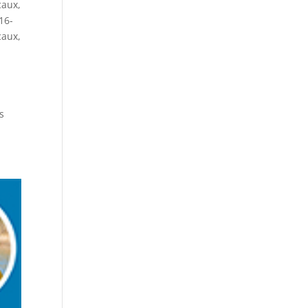
caux
,
16-
caux
,
s