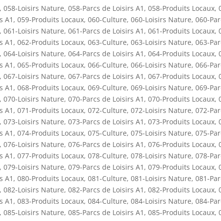
,
058-Loisirs Nature
,
058-Parcs de Loisirs A1
,
058-Produits Locaux
,
rs A1
,
059-Produits Locaux
,
060-Culture
,
060-Loisirs Nature
,
060-Par
,
061-Loisirs Nature
,
061-Parcs de Loisirs A1
,
061-Produits Locaux
,
rs A1
,
062-Produits Locaux
,
063-Culture
,
063-Loisirs Nature
,
063-Par
,
064-Loisirs Nature
,
064-Parcs de Loisirs A1
,
064-Produits Locaux
,
rs A1
,
065-Produits Locaux
,
066-Culture
,
066-Loisirs Nature
,
066-Par
,
067-Loisirs Nature
,
067-Parcs de Loisirs A1
,
067-Produits Locaux
,
rs A1
,
068-Produits Locaux
,
069-Culture
,
069-Loisirs Nature
,
069-Par
,
070-Loisirs Nature
,
070-Parcs de Loisirs A1
,
070-Produits Locaux
,
rs A1
,
071-Produits Locaux
,
072-Culture
,
072-Loisirs Nature
,
072-Par
,
073-Loisirs Nature
,
073-Parcs de Loisirs A1
,
073-Produits Locaux
,
rs A1
,
074-Produits Locaux
,
075-Culture
,
075-Loisirs Nature
,
075-Par
,
076-Loisirs Nature
,
076-Parcs de Loisirs A1
,
076-Produits Locaux
,
rs A1
,
077-Produits Locaux
,
078-Culture
,
078-Loisirs Nature
,
078-Par
,
079-Loisirs Nature
,
079-Parcs de Loisirs A1
,
079-Produits Locaux
,
rs A1
,
080-Produits Locaux
,
081-Culture
,
081-Loisirs Nature
,
081-Par
,
082-Loisirs Nature
,
082-Parcs de Loisirs A1
,
082-Produits Locaux
,
rs A1
,
083-Produits Locaux
,
084-Culture
,
084-Loisirs Nature
,
084-Par
,
085-Loisirs Nature
,
085-Parcs de Loisirs A1
,
085-Produits Locaux
,