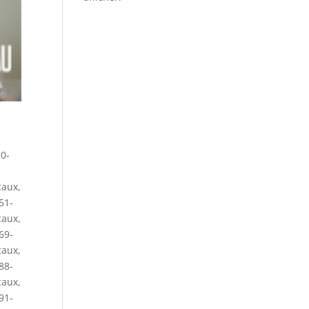
0-
caux
,
51-
caux
,
69-
caux
,
88-
caux
,
91-