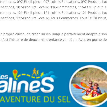
ommerces
,
097-Et s'il pleut
,
097-Loisirs Sensations
,
097-Produits Lo
ensations
,
107-Produits Locaux
,
116-Commerces
,
116-Et s'il pleut
,
1
ommerces
,
121-Et s'il pleut
,
121-Loisirs Sensations
,
121-Produits Lo
ensations
,
122-Produits Locaux
,
Tous Commerces
,
Tous Et S'il Pleut
,
 sa propre cuvée, de créer un vin unique parfaitement adapté à son
 c’est l’histoire de deux amis d’enfance vendéen. Avec en poche de