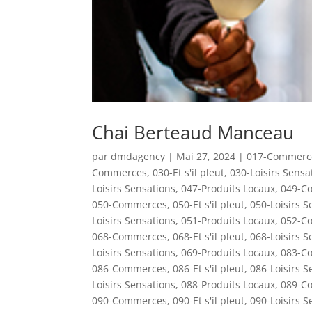
Chai Berteaud Manceau
par
dmdagency
|
Mai 27, 2024
|
017-Commerc
Commerces
,
030-Et s'il pleut
,
030-Loisirs Sensa
Loisirs Sensations
,
047-Produits Locaux
,
049-C
050-Commerces
,
050-Et s'il pleut
,
050-Loisirs S
Loisirs Sensations
,
051-Produits Locaux
,
052-C
068-Commerces
,
068-Et s'il pleut
,
068-Loisirs S
Loisirs Sensations
,
069-Produits Locaux
,
083-C
086-Commerces
,
086-Et s'il pleut
,
086-Loisirs S
Loisirs Sensations
,
088-Produits Locaux
,
089-C
090-Commerces
,
090-Et s'il pleut
,
090-Loisirs S