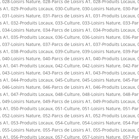
,
028-Loisirs Nature
,
028-Parcs de Loisirs A1
,
028-Produits Locaux
,
rs A1
,
029-Produits Locaux
,
030-Culture
,
030-Loisirs Nature
,
030-Par
,
031-Loisirs Nature
,
031-Parcs de Loisirs A1
,
031-Produits Locaux
,
rs A1
,
032-Produits Locaux
,
033-Culture
,
033-Loisirs Nature
,
033-Par
,
034-Loisirs Nature
,
034-Parcs de Loisirs A1
,
034-Produits Locaux
,
rs A1
,
035-Produits Locaux
,
036-Culture
,
036-Loisirs Nature
,
036-Par
,
037-Loisirs Nature
,
037-Parcs de Loisirs A1
,
037-Produits Locaux
,
rs A1
,
038-Produits Locaux
,
039-Culture
,
039-Loisirs Nature
,
039-Par
,
040-Loisirs Nature
,
040-Parcs de Loisirs A1
,
040-Produits Locaux
,
rs A1
,
041-Produits Locaux
,
042-Culture
,
042-Loisirs Nature
,
042-Par
,
043-Loisirs Nature
,
043-Parcs de Loisirs A1
,
043-Produits Locaux
,
rs A1
,
044-Produits Locaux
,
045-Culture
,
045-Loisirs Nature
,
045-Par
,
046-Loisirs Nature
,
046-Parcs de Loisirs A1
,
046-Produits Locaux
,
rs A1
,
047-Produits Locaux
,
048-Culture
,
048-Loisirs Nature
,
048-Par
,
049-Loisirs Nature
,
049-Parcs de Loisirs A1
,
049-Produits Locaux
,
rs A1
,
050-Produits Locaux
,
051-Culture
,
051-Loisirs Nature
,
051-Par
,
052-Loisirs Nature
,
052-Parcs de Loisirs A1
,
052-Produits Locaux
,
rs A1
,
053-Produits Locaux
,
054-Culture
,
054-Loisirs Nature
,
054-Par
,
055-Loisirs Nature
,
055-Parcs de Loisirs A1
,
055-Produits Locaux
,
rs A1
,
056-Produits Locaux
,
057-Culture
,
057-Loisirs Nature
,
057-Par