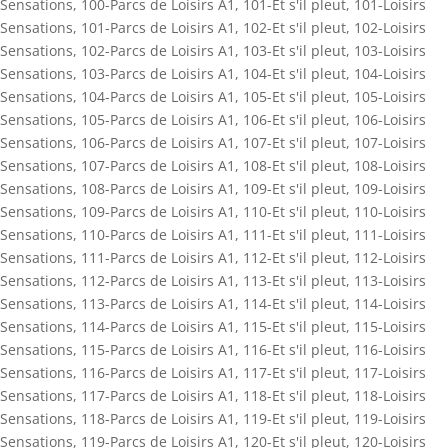
Sensations
,
100-Parcs de Loisirs A1
,
101-Et s'il pleut
,
101-Loisirs
Sensations
,
101-Parcs de Loisirs A1
,
102-Et s'il pleut
,
102-Loisirs
Sensations
,
102-Parcs de Loisirs A1
,
103-Et s'il pleut
,
103-Loisirs
Sensations
,
103-Parcs de Loisirs A1
,
104-Et s'il pleut
,
104-Loisirs
Sensations
,
104-Parcs de Loisirs A1
,
105-Et s'il pleut
,
105-Loisirs
Sensations
,
105-Parcs de Loisirs A1
,
106-Et s'il pleut
,
106-Loisirs
Sensations
,
106-Parcs de Loisirs A1
,
107-Et s'il pleut
,
107-Loisirs
Sensations
,
107-Parcs de Loisirs A1
,
108-Et s'il pleut
,
108-Loisirs
Sensations
,
108-Parcs de Loisirs A1
,
109-Et s'il pleut
,
109-Loisirs
Sensations
,
109-Parcs de Loisirs A1
,
110-Et s'il pleut
,
110-Loisirs
Sensations
,
110-Parcs de Loisirs A1
,
111-Et s'il pleut
,
111-Loisirs
Sensations
,
111-Parcs de Loisirs A1
,
112-Et s'il pleut
,
112-Loisirs
Sensations
,
112-Parcs de Loisirs A1
,
113-Et s'il pleut
,
113-Loisirs
Sensations
,
113-Parcs de Loisirs A1
,
114-Et s'il pleut
,
114-Loisirs
Sensations
,
114-Parcs de Loisirs A1
,
115-Et s'il pleut
,
115-Loisirs
Sensations
,
115-Parcs de Loisirs A1
,
116-Et s'il pleut
,
116-Loisirs
Sensations
,
116-Parcs de Loisirs A1
,
117-Et s'il pleut
,
117-Loisirs
Sensations
,
117-Parcs de Loisirs A1
,
118-Et s'il pleut
,
118-Loisirs
Sensations
,
118-Parcs de Loisirs A1
,
119-Et s'il pleut
,
119-Loisirs
Sensations
,
119-Parcs de Loisirs A1
,
120-Et s'il pleut
,
120-Loisirs