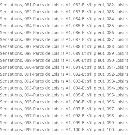
Sensations
,
081-Parcs de Loisirs A1
,
082-Et s'il pleut
,
082-Loisirs
Sensations
,
082-Parcs de Loisirs A1
,
083-Et s'il pleut
,
083-Loisirs
Sensations
,
083-Parcs de Loisirs A1
,
084-Et s'il pleut
,
084-Loisirs
Sensations
,
084-Parcs de Loisirs A1
,
085-Et s'il pleut
,
085-Loisirs
Sensations
,
085-Parcs de Loisirs A1
,
086-Et s'il pleut
,
086-Loisirs
Sensations
,
086-Parcs de Loisirs A1
,
087-Et s'il pleut
,
087-Loisirs
Sensations
,
087-Parcs de Loisirs A1
,
088-Et s'il pleut
,
088-Loisirs
Sensations
,
088-Parcs de Loisirs A1
,
089-Et s'il pleut
,
089-Loisirs
Sensations
,
089-Parcs de Loisirs A1
,
090-Et s'il pleut
,
090-Loisirs
Sensations
,
090-Parcs de Loisirs A1
,
091-Et s'il pleut
,
091-Loisirs
Sensations
,
091-Parcs de Loisirs A1
,
092-Et s'il pleut
,
092-Loisirs
Sensations
,
092-Parcs de Loisirs A1
,
093-Et s'il pleut
,
093-Loisirs
Sensations
,
093-Parcs de Loisirs A1
,
094-Et s'il pleut
,
094-Loisirs
Sensations
,
094-Parcs de Loisirs A1
,
095-Et s'il pleut
,
095-Loisirs
Sensations
,
095-Parcs de Loisirs A1
,
096-Et s'il pleut
,
096-Loisirs
Sensations
,
096-Parcs de Loisirs A1
,
097-Et s'il pleut
,
097-Loisirs
Sensations
,
097-Parcs de Loisirs A1
,
098-Et s'il pleut
,
098-Loisirs
Sensations
,
098-Parcs de Loisirs A1
,
099-Et s'il pleut
,
099-Loisirs
Sensations
,
099-Parcs de Loisirs A1
,
100-Et s'il pleut
,
100-Loisirs