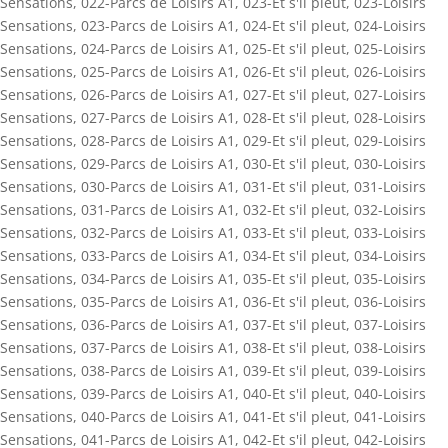
Sensations
,
022-Parcs de Loisirs A1
,
023-Et s'il pleut
,
023-Loisirs
Sensations
,
023-Parcs de Loisirs A1
,
024-Et s'il pleut
,
024-Loisirs
Sensations
,
024-Parcs de Loisirs A1
,
025-Et s'il pleut
,
025-Loisirs
Sensations
,
025-Parcs de Loisirs A1
,
026-Et s'il pleut
,
026-Loisirs
Sensations
,
026-Parcs de Loisirs A1
,
027-Et s'il pleut
,
027-Loisirs
Sensations
,
027-Parcs de Loisirs A1
,
028-Et s'il pleut
,
028-Loisirs
Sensations
,
028-Parcs de Loisirs A1
,
029-Et s'il pleut
,
029-Loisirs
Sensations
,
029-Parcs de Loisirs A1
,
030-Et s'il pleut
,
030-Loisirs
Sensations
,
030-Parcs de Loisirs A1
,
031-Et s'il pleut
,
031-Loisirs
Sensations
,
031-Parcs de Loisirs A1
,
032-Et s'il pleut
,
032-Loisirs
Sensations
,
032-Parcs de Loisirs A1
,
033-Et s'il pleut
,
033-Loisirs
Sensations
,
033-Parcs de Loisirs A1
,
034-Et s'il pleut
,
034-Loisirs
Sensations
,
034-Parcs de Loisirs A1
,
035-Et s'il pleut
,
035-Loisirs
Sensations
,
035-Parcs de Loisirs A1
,
036-Et s'il pleut
,
036-Loisirs
Sensations
,
036-Parcs de Loisirs A1
,
037-Et s'il pleut
,
037-Loisirs
Sensations
,
037-Parcs de Loisirs A1
,
038-Et s'il pleut
,
038-Loisirs
Sensations
,
038-Parcs de Loisirs A1
,
039-Et s'il pleut
,
039-Loisirs
Sensations
,
039-Parcs de Loisirs A1
,
040-Et s'il pleut
,
040-Loisirs
Sensations
,
040-Parcs de Loisirs A1
,
041-Et s'il pleut
,
041-Loisirs
Sensations
,
041-Parcs de Loisirs A1
,
042-Et s'il pleut
,
042-Loisirs