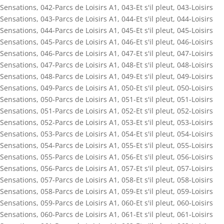
Sensations
,
042-Parcs de Loisirs A1
,
043-Et s'il pleut
,
043-Loisirs
Sensations
,
043-Parcs de Loisirs A1
,
044-Et s'il pleut
,
044-Loisirs
Sensations
,
044-Parcs de Loisirs A1
,
045-Et s'il pleut
,
045-Loisirs
Sensations
,
045-Parcs de Loisirs A1
,
046-Et s'il pleut
,
046-Loisirs
Sensations
,
046-Parcs de Loisirs A1
,
047-Et s'il pleut
,
047-Loisirs
Sensations
,
047-Parcs de Loisirs A1
,
048-Et s'il pleut
,
048-Loisirs
Sensations
,
048-Parcs de Loisirs A1
,
049-Et s'il pleut
,
049-Loisirs
Sensations
,
049-Parcs de Loisirs A1
,
050-Et s'il pleut
,
050-Loisirs
Sensations
,
050-Parcs de Loisirs A1
,
051-Et s'il pleut
,
051-Loisirs
Sensations
,
051-Parcs de Loisirs A1
,
052-Et s'il pleut
,
052-Loisirs
Sensations
,
052-Parcs de Loisirs A1
,
053-Et s'il pleut
,
053-Loisirs
Sensations
,
053-Parcs de Loisirs A1
,
054-Et s'il pleut
,
054-Loisirs
Sensations
,
054-Parcs de Loisirs A1
,
055-Et s'il pleut
,
055-Loisirs
Sensations
,
055-Parcs de Loisirs A1
,
056-Et s'il pleut
,
056-Loisirs
Sensations
,
056-Parcs de Loisirs A1
,
057-Et s'il pleut
,
057-Loisirs
Sensations
,
057-Parcs de Loisirs A1
,
058-Et s'il pleut
,
058-Loisirs
Sensations
,
058-Parcs de Loisirs A1
,
059-Et s'il pleut
,
059-Loisirs
Sensations
,
059-Parcs de Loisirs A1
,
060-Et s'il pleut
,
060-Loisirs
Sensations
,
060-Parcs de Loisirs A1
,
061-Et s'il pleut
,
061-Loisirs