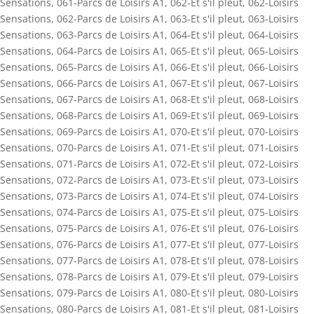
Sensations
,
061-Parcs de Loisirs A1
,
062-Et s'il pleut
,
062-Loisirs
Sensations
,
062-Parcs de Loisirs A1
,
063-Et s'il pleut
,
063-Loisirs
Sensations
,
063-Parcs de Loisirs A1
,
064-Et s'il pleut
,
064-Loisirs
Sensations
,
064-Parcs de Loisirs A1
,
065-Et s'il pleut
,
065-Loisirs
Sensations
,
065-Parcs de Loisirs A1
,
066-Et s'il pleut
,
066-Loisirs
Sensations
,
066-Parcs de Loisirs A1
,
067-Et s'il pleut
,
067-Loisirs
Sensations
,
067-Parcs de Loisirs A1
,
068-Et s'il pleut
,
068-Loisirs
Sensations
,
068-Parcs de Loisirs A1
,
069-Et s'il pleut
,
069-Loisirs
Sensations
,
069-Parcs de Loisirs A1
,
070-Et s'il pleut
,
070-Loisirs
Sensations
,
070-Parcs de Loisirs A1
,
071-Et s'il pleut
,
071-Loisirs
Sensations
,
071-Parcs de Loisirs A1
,
072-Et s'il pleut
,
072-Loisirs
Sensations
,
072-Parcs de Loisirs A1
,
073-Et s'il pleut
,
073-Loisirs
Sensations
,
073-Parcs de Loisirs A1
,
074-Et s'il pleut
,
074-Loisirs
Sensations
,
074-Parcs de Loisirs A1
,
075-Et s'il pleut
,
075-Loisirs
Sensations
,
075-Parcs de Loisirs A1
,
076-Et s'il pleut
,
076-Loisirs
Sensations
,
076-Parcs de Loisirs A1
,
077-Et s'il pleut
,
077-Loisirs
Sensations
,
077-Parcs de Loisirs A1
,
078-Et s'il pleut
,
078-Loisirs
Sensations
,
078-Parcs de Loisirs A1
,
079-Et s'il pleut
,
079-Loisirs
Sensations
,
079-Parcs de Loisirs A1
,
080-Et s'il pleut
,
080-Loisirs
Sensations
,
080-Parcs de Loisirs A1
,
081-Et s'il pleut
,
081-Loisirs