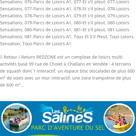
Sensations
,
076-Parcs de Loisirs A1
,
077-Et s'il pleut
,
077-Loisirs
Sensations
,
077-Parcs de Loisirs A1
,
078-Et s'il pleut
,
078-Loisirs
Sensations
,
078-Parcs de Loisirs A1
,
079-Et s'il pleut
,
079-Loisirs
Sensations
,
079-Parcs de Loisirs A1
,
080-Et s'il pleut
,
080-Loisirs
Sensations
,
080-Parcs de Loisirs A1
,
081-Et s'il pleut
,
081-Loisirs
Sensations
,
081-Parcs de Loisirs A1
,
Tous Et S'il Pleut
,
Tous Loisirs
Sensation
,
Tous Parcs de Loisirs A1
 Retour / Return REDZONE est un complexe de loisirs multi-
activités basé 99 rue de Cholet à Challans en Vendée : 4 terrains
de squash dont 1 interactif, un espace bloc (escalade) de plus 600
m² de voies avec un mur interactif, une zone trampoline de plus
de 600 m²...