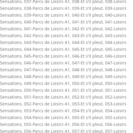
Sensations
,
037-Parcs de Loisirs A1
,
038-Et s'il pleut
,
038-Loisirs
Sensations
,
038-Parcs de Loisirs A1
,
039-Et s'il pleut
,
039-Loisirs
Sensations
,
039-Parcs de Loisirs A1
,
040-Et s'il pleut
,
040-Loisirs
Sensations
,
040-Parcs de Loisirs A1
,
041-Et s'il pleut
,
041-Loisirs
Sensations
,
041-Parcs de Loisirs A1
,
042-Et s'il pleut
,
042-Loisirs
Sensations
,
042-Parcs de Loisirs A1
,
043-Et s'il pleut
,
043-Loisirs
Sensations
,
043-Parcs de Loisirs A1
,
044-Et s'il pleut
,
044-Loisirs
Sensations
,
044-Parcs de Loisirs A1
,
045-Et s'il pleut
,
045-Loisirs
Sensations
,
045-Parcs de Loisirs A1
,
046-Et s'il pleut
,
046-Loisirs
Sensations
,
046-Parcs de Loisirs A1
,
047-Et s'il pleut
,
047-Loisirs
Sensations
,
047-Parcs de Loisirs A1
,
048-Et s'il pleut
,
048-Loisirs
Sensations
,
048-Parcs de Loisirs A1
,
049-Et s'il pleut
,
049-Loisirs
Sensations
,
049-Parcs de Loisirs A1
,
050-Et s'il pleut
,
050-Loisirs
Sensations
,
050-Parcs de Loisirs A1
,
051-Et s'il pleut
,
051-Loisirs
Sensations
,
051-Parcs de Loisirs A1
,
052-Et s'il pleut
,
052-Loisirs
Sensations
,
052-Parcs de Loisirs A1
,
053-Et s'il pleut
,
053-Loisirs
Sensations
,
053-Parcs de Loisirs A1
,
054-Et s'il pleut
,
054-Loisirs
Sensations
,
054-Parcs de Loisirs A1
,
055-Et s'il pleut
,
055-Loisirs
Sensations
,
055-Parcs de Loisirs A1
,
056-Et s'il pleut
,
056-Loisirs
Sensations
,
056-Parcs de Loisirs A1
,
057-Et s'il pleut
,
057-Loisirs