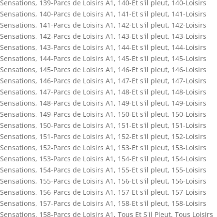
Sensations
,
139-Parcs de Loisirs A1
,
140-Et s'il pleut
,
140-Loisirs
Sensations
,
140-Parcs de Loisirs A1
,
141-Et s'il pleut
,
141-Loisirs
Sensations
,
141-Parcs de Loisirs A1
,
142-Et s'il pleut
,
142-Loisirs
Sensations
,
142-Parcs de Loisirs A1
,
143-Et s'il pleut
,
143-Loisirs
Sensations
,
143-Parcs de Loisirs A1
,
144-Et s'il pleut
,
144-Loisirs
Sensations
,
144-Parcs de Loisirs A1
,
145-Et s'il pleut
,
145-Loisirs
Sensations
,
145-Parcs de Loisirs A1
,
146-Et s'il pleut
,
146-Loisirs
Sensations
,
146-Parcs de Loisirs A1
,
147-Et s'il pleut
,
147-Loisirs
Sensations
,
147-Parcs de Loisirs A1
,
148-Et s'il pleut
,
148-Loisirs
Sensations
,
148-Parcs de Loisirs A1
,
149-Et s'il pleut
,
149-Loisirs
Sensations
,
149-Parcs de Loisirs A1
,
150-Et s'il pleut
,
150-Loisirs
Sensations
,
150-Parcs de Loisirs A1
,
151-Et s'il pleut
,
151-Loisirs
Sensations
,
151-Parcs de Loisirs A1
,
152-Et s'il pleut
,
152-Loisirs
Sensations
,
152-Parcs de Loisirs A1
,
153-Et s'il pleut
,
153-Loisirs
Sensations
,
153-Parcs de Loisirs A1
,
154-Et s'il pleut
,
154-Loisirs
Sensations
,
154-Parcs de Loisirs A1
,
155-Et s'il pleut
,
155-Loisirs
Sensations
,
155-Parcs de Loisirs A1
,
156-Et s'il pleut
,
156-Loisirs
Sensations
,
156-Parcs de Loisirs A1
,
157-Et s'il pleut
,
157-Loisirs
Sensations
,
157-Parcs de Loisirs A1
,
158-Et s'il pleut
,
158-Loisirs
Sensations
,
158-Parcs de Loisirs A1
,
Tous Et S'il Pleut
,
Tous Loisirs