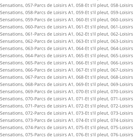
Sensations
,
057-Parcs de Loisirs A1
,
058-Et s'il pleut
,
058-Loisirs
Sensations
,
058-Parcs de Loisirs A1
,
059-Et s'il pleut
,
059-Loisirs
Sensations
,
059-Parcs de Loisirs A1
,
060-Et s'il pleut
,
060-Loisirs
Sensations
,
060-Parcs de Loisirs A1
,
061-Et s'il pleut
,
061-Loisirs
Sensations
,
061-Parcs de Loisirs A1
,
062-Et s'il pleut
,
062-Loisirs
Sensations
,
062-Parcs de Loisirs A1
,
063-Et s'il pleut
,
063-Loisirs
Sensations
,
063-Parcs de Loisirs A1
,
064-Et s'il pleut
,
064-Loisirs
Sensations
,
064-Parcs de Loisirs A1
,
065-Et s'il pleut
,
065-Loisirs
Sensations
,
065-Parcs de Loisirs A1
,
066-Et s'il pleut
,
066-Loisirs
Sensations
,
066-Parcs de Loisirs A1
,
067-Et s'il pleut
,
067-Loisirs
Sensations
,
067-Parcs de Loisirs A1
,
068-Et s'il pleut
,
068-Loisirs
Sensations
,
068-Parcs de Loisirs A1
,
069-Et s'il pleut
,
069-Loisirs
Sensations
,
069-Parcs de Loisirs A1
,
070-Et s'il pleut
,
070-Loisirs
Sensations
,
070-Parcs de Loisirs A1
,
071-Et s'il pleut
,
071-Loisirs
Sensations
,
071-Parcs de Loisirs A1
,
072-Et s'il pleut
,
072-Loisirs
Sensations
,
072-Parcs de Loisirs A1
,
073-Et s'il pleut
,
073-Loisirs
Sensations
,
073-Parcs de Loisirs A1
,
074-Et s'il pleut
,
074-Loisirs
Sensations
,
074-Parcs de Loisirs A1
,
075-Et s'il pleut
,
075-Loisirs
Sensations
,
075-Parcs de Loisirs A1
,
076-Et s'il pleut
,
076-Loisirs