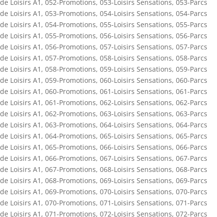
de Loisirs A1
,
052-Promotions
,
053-Loisirs Sensations
,
053-Parcs
de Loisirs A1
,
053-Promotions
,
054-Loisirs Sensations
,
054-Parcs
de Loisirs A1
,
054-Promotions
,
055-Loisirs Sensations
,
055-Parcs
de Loisirs A1
,
055-Promotions
,
056-Loisirs Sensations
,
056-Parcs
de Loisirs A1
,
056-Promotions
,
057-Loisirs Sensations
,
057-Parcs
de Loisirs A1
,
057-Promotions
,
058-Loisirs Sensations
,
058-Parcs
de Loisirs A1
,
058-Promotions
,
059-Loisirs Sensations
,
059-Parcs
de Loisirs A1
,
059-Promotions
,
060-Loisirs Sensations
,
060-Parcs
de Loisirs A1
,
060-Promotions
,
061-Loisirs Sensations
,
061-Parcs
de Loisirs A1
,
061-Promotions
,
062-Loisirs Sensations
,
062-Parcs
de Loisirs A1
,
062-Promotions
,
063-Loisirs Sensations
,
063-Parcs
de Loisirs A1
,
063-Promotions
,
064-Loisirs Sensations
,
064-Parcs
de Loisirs A1
,
064-Promotions
,
065-Loisirs Sensations
,
065-Parcs
de Loisirs A1
,
065-Promotions
,
066-Loisirs Sensations
,
066-Parcs
de Loisirs A1
,
066-Promotions
,
067-Loisirs Sensations
,
067-Parcs
de Loisirs A1
,
067-Promotions
,
068-Loisirs Sensations
,
068-Parcs
de Loisirs A1
,
068-Promotions
,
069-Loisirs Sensations
,
069-Parcs
de Loisirs A1
,
069-Promotions
,
070-Loisirs Sensations
,
070-Parcs
de Loisirs A1
,
070-Promotions
,
071-Loisirs Sensations
,
071-Parcs
de Loisirs A1
,
071-Promotions
,
072-Loisirs Sensations
,
072-Parcs