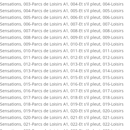
Sensations
,
003-Parcs de Loisirs A1
,
004-Et s'il pleut
,
004-Loisirs
Sensations
,
004-Parcs de Loisirs A1
,
005-Et s'il pleut
,
005-Loisirs
Sensations
,
005-Parcs de Loisirs A1
,
006-Et s'il pleut
,
006-Loisirs
Sensations
,
006-Parcs de Loisirs A1
,
007-Et s'il pleut
,
007-Loisirs
Sensations
,
007-Parcs de Loisirs A1
,
008-Et s'il pleut
,
008-Loisirs
Sensations
,
008-Parcs de Loisirs A1
,
009-Et s'il pleut
,
009-Loisirs
Sensations
,
009-Parcs de Loisirs A1
,
010-Et s'il pleut
,
010-Loisirs
Sensations
,
010-Parcs de Loisirs A1
,
011-Et s'il pleut
,
011-Loisirs
Sensations
,
011-Parcs de Loisirs A1
,
012-Et s'il pleut
,
012-Loisirs
Sensations
,
012-Parcs de Loisirs A1
,
013-Et s'il pleut
,
013-Loisirs
Sensations
,
013-Parcs de Loisirs A1
,
014-Et s'il pleut
,
014-Loisirs
Sensations
,
014-Parcs de Loisirs A1
,
015-Et s'il pleut
,
015-Loisirs
Sensations
,
015-Parcs de Loisirs A1
,
016-Et s'il pleut
,
016-Loisirs
Sensations
,
016-Parcs de Loisirs A1
,
017-Et s'il pleut
,
017-Loisirs
Sensations
,
017-Parcs de Loisirs A1
,
018-Et s'il pleut
,
018-Loisirs
Sensations
,
018-Parcs de Loisirs A1
,
019-Et s'il pleut
,
019-Loisirs
Sensations
,
019-Parcs de Loisirs A1
,
020-Et s'il pleut
,
020-Loisirs
Sensations
,
020-Parcs de Loisirs A1
,
021-Et s'il pleut
,
021-Loisirs
Sensations
,
021-Parcs de Loisirs A1
,
022-Et s'il pleut
,
022-Loisirs