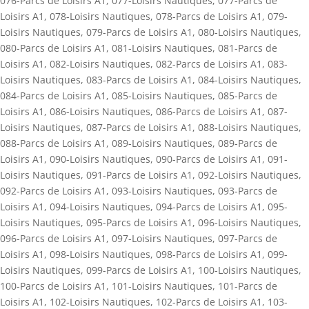
076-Parcs de Loisirs A1
,
077-Loisirs Nautiques
,
077-Parcs de
Loisirs A1
,
078-Loisirs Nautiques
,
078-Parcs de Loisirs A1
,
079-
Loisirs Nautiques
,
079-Parcs de Loisirs A1
,
080-Loisirs Nautiques
,
080-Parcs de Loisirs A1
,
081-Loisirs Nautiques
,
081-Parcs de
Loisirs A1
,
082-Loisirs Nautiques
,
082-Parcs de Loisirs A1
,
083-
Loisirs Nautiques
,
083-Parcs de Loisirs A1
,
084-Loisirs Nautiques
,
084-Parcs de Loisirs A1
,
085-Loisirs Nautiques
,
085-Parcs de
Loisirs A1
,
086-Loisirs Nautiques
,
086-Parcs de Loisirs A1
,
087-
Loisirs Nautiques
,
087-Parcs de Loisirs A1
,
088-Loisirs Nautiques
,
088-Parcs de Loisirs A1
,
089-Loisirs Nautiques
,
089-Parcs de
Loisirs A1
,
090-Loisirs Nautiques
,
090-Parcs de Loisirs A1
,
091-
Loisirs Nautiques
,
091-Parcs de Loisirs A1
,
092-Loisirs Nautiques
,
092-Parcs de Loisirs A1
,
093-Loisirs Nautiques
,
093-Parcs de
Loisirs A1
,
094-Loisirs Nautiques
,
094-Parcs de Loisirs A1
,
095-
Loisirs Nautiques
,
095-Parcs de Loisirs A1
,
096-Loisirs Nautiques
,
096-Parcs de Loisirs A1
,
097-Loisirs Nautiques
,
097-Parcs de
Loisirs A1
,
098-Loisirs Nautiques
,
098-Parcs de Loisirs A1
,
099-
Loisirs Nautiques
,
099-Parcs de Loisirs A1
,
100-Loisirs Nautiques
,
100-Parcs de Loisirs A1
,
101-Loisirs Nautiques
,
101-Parcs de
Loisirs A1
,
102-Loisirs Nautiques
,
102-Parcs de Loisirs A1
,
103-