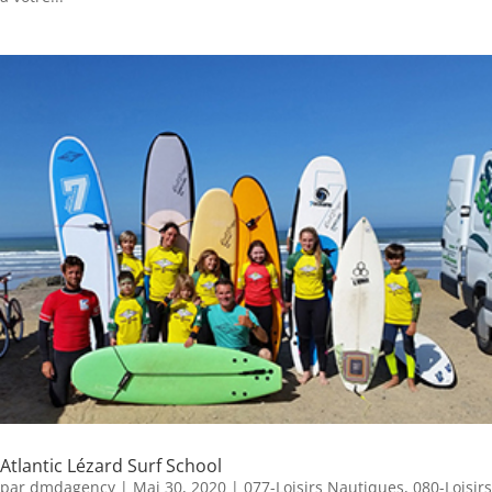
Atlantic Lézard Surf School
par
dmdagency
|
Mai 30, 2020
|
077-Loisirs Nautiques
,
080-Loisirs